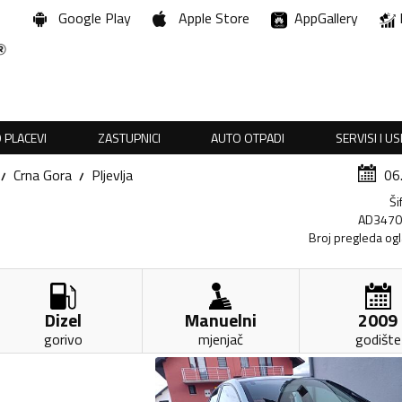
Google Play
Apple Store
AppGallery
 PLACEVI
ZASTUPNICI
AUTO OTPADI
SERVISI I U
Crna Gora
Pljevlja
06
Ši
AD347
Broj pregleda og
Dizel
Manuelni
2009
gorivo
mjenjač
godište