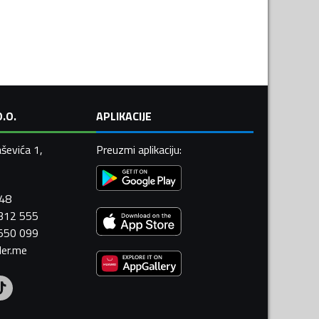
.O.
APLIKACIJE
ševića 1,
Preuzmi aplikaciju
:
448
 312 555
 550 099
ler.me