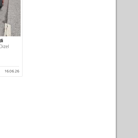
di
Dizel
16.06.26