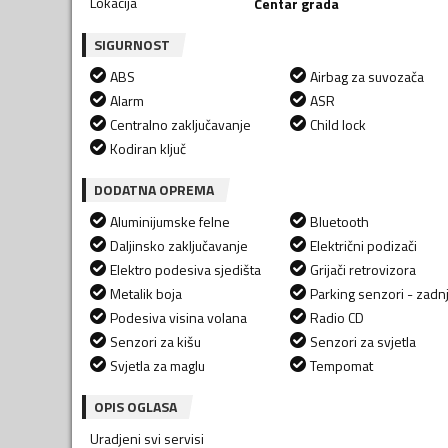
Lokacija
Centar grada
SIGURNOST
ABS
Airbag za suvozača
Alarm
ASR
Centralno zaključavanje
Child lock
Kodiran ključ
DODATNA OPREMA
Aluminijumske felne
Bluetooth
Daljinsko zaključavanje
Električni podizači
Elektro podesiva sjedišta
Grijači retrovizora
Metalik boja
Parking senzori - zadnj
Podesiva visina volana
Radio CD
Senzori za kišu
Senzori za svjetla
Svjetla za maglu
Tempomat
OPIS OGLASA
Uradjeni svi servisi