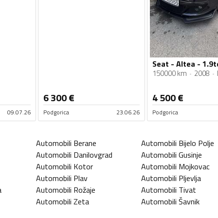
Seat - Altea - 1.9t
150000 km
2008
6 300
€
4 500
€
09.07.26
Podgorica
23.06.26
Podgorica
Automobili
Berane
Automobili
Bijelo Polje
Automobili
Danilovgrad
Automobili
Gusinje
Automobili
Kotor
Automobili
Mojkovac
Automobili
Plav
Automobili
Pljevlja
a
Automobili
Rožaje
Automobili
Tivat
Automobili
Zeta
Automobili
Šavnik