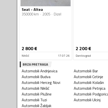
Seat - Altea
350000 km
2005
Dizel
2 800
€
2 200
€
Nikšić
17.07.26
Danilovgrad
BRZA PRETRAGA
Automobili
Andrijevica
Automobili
Bar
Automobili
Budva
Automobili
Cetinje
Automobili
Herceg Novi
Automobili
Kolašin
Automobili
Nikšić
Automobili
Petnjica
Automobili
Plužine
Automobili
Podgoric
Automobili
Tuzi
Automobili
Ulcinj
Automobili
Žabljak