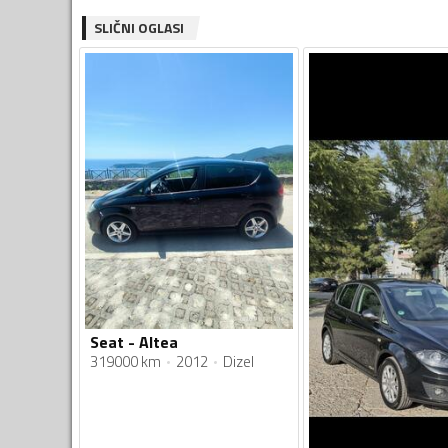
SLIČNI OGLASI
Seat - Altea
319000 km
2012
Dizel