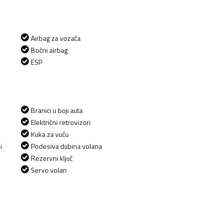
Airbag za vozača
Bočni airbag
ESP
Branici u boji auta
Električni retrovizori
Kuka za vuču
i
Podesiva dubina volana
Rezervni ključ
Servo volan