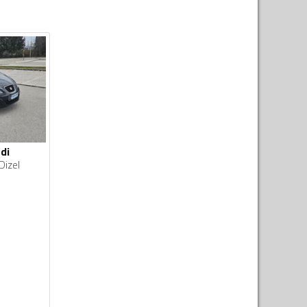
di
Dizel