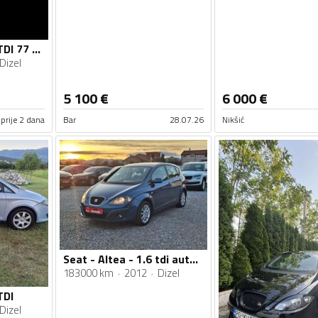
Seat - Altea - 1.6 TDI 77 KW
Dizel
5 100
€
6 000
€
prije 2 dana
Bar
28.07.26
Nikšić
Seat - Altea - 1.6 tdi automatik
183000 km
2012
Dizel
TDI
Dizel