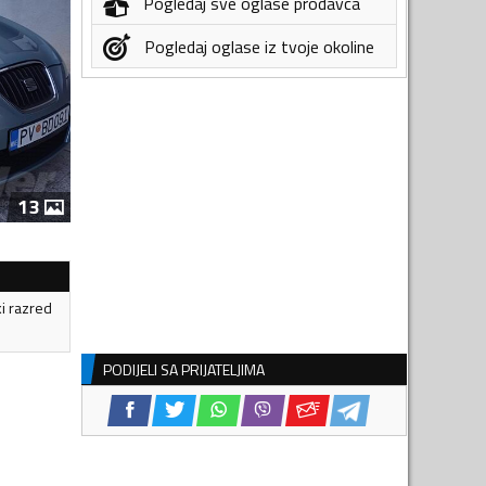
Pogledaj sve oglase prodavca
Pogledaj oglase iz tvoje okoline
13
ki razred
PODIJELI SA PRIJATELJIMA