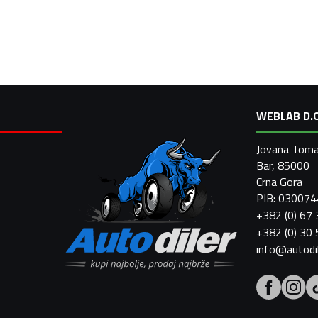
WEBLAB D.O
Jovana Toma
Bar, 85000
Crna Gora
PIB: 03007
+382 (0) 67
+382 (0) 30
info@autodi