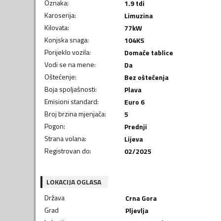
Oznaka
:
1.9 tdi
Karoserija
:
Limuzina
Kilovata
:
77
kW
Konjska snaga
:
104
KS
Porijeklo vozila
:
Domaće tablice
Vodi se na mene
:
Da
Oštećenje
:
Bez oštećenja
Boja spoljašnosti
:
Plava
Emisioni standard
:
Euro 6
Broj brzina mjenjača
:
5
Pogon
:
Prednji
Strana volana
:
Lijeva
Registrovan do
:
02/2025
LOKACIJA OGLASA
Država
Crna Gora
Grad
Pljevlja