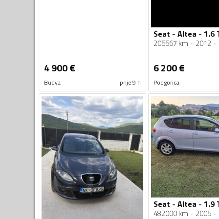
205567 km
2012
4 900
€
6 200
€
Budva
prije 9 h
Podgorica
Seat - Altea - 1.9 
482000 km
2005