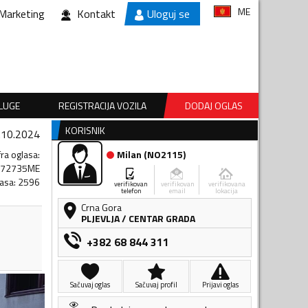
ME
Marketing
Kontakt
Uloguj se
SLUGE
REGISTRACIJA VOZILA
DODAJ OGLAS
KORISNIK
.10.2024
fra oglasa
:
Milan
(
NO2115
)
072735ME
lasa
:
2596
verifikovan
verifikovan
verifikovana
telefon
email
lokacija
Crna Gora
PLJEVLJA
/
CENTAR GRADA
+382 68 844 311
Sačuvaj oglas
Sačuvaj profil
Prijavi oglas