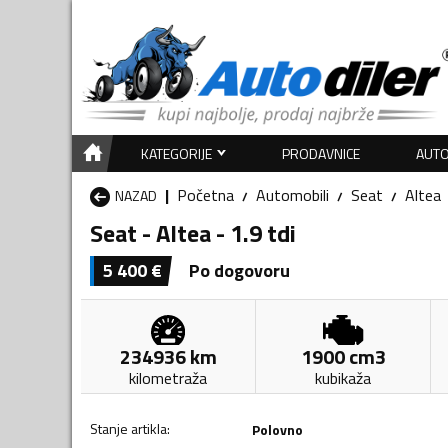
KATEGORIJE
PRODAVNICE
AUTO
Početna
Automobili
Seat
Altea
NAZAD
Seat - Altea - 1.9 tdi
5 400
€
Po dogovoru
234936
km
1900
cm3
kilometraža
kubikaža
Stanje artikla
:
Polovno