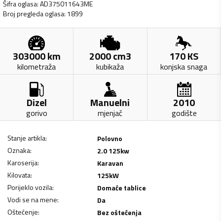
Šifra oglasa
:
AD375011643ME
Broj pregleda oglasa
:
1899
303000
km
2000
cm3
170
KS
kilometraža
kubikaža
konjska snaga
Dizel
Manuelni
2010
gorivo
mjenjač
godište
Stanje artikla
:
Polovno
Oznaka
:
2.0 125kw
Karoserija
:
Karavan
Kilovata
:
125
kW
Porijeklo vozila
:
Domaće tablice
Vodi se na mene
:
Da
Oštećenje
:
Bez oštećenja