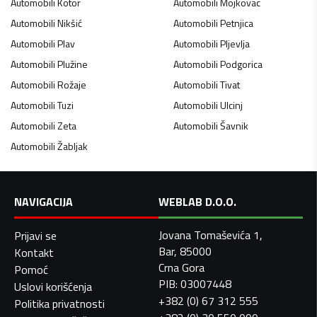
Automobili
Kotor
Automobili
Mojkovac
Automobili
Nikšić
Automobili
Petnjica
Automobili
Plav
Automobili
Pljevlja
Automobili
Plužine
Automobili
Podgorica
Automobili
Rožaje
Automobili
Tivat
Automobili
Tuzi
Automobili
Ulcinj
Automobili
Zeta
Automobili
Šavnik
Automobili
Žabljak
NAVIGACIJA
WEBLAB D.O.O.
Jovana Tomaševića 1,
Prijavi se
Bar, 85000
Kontakt
Crna Gora
Pomoć
PIB: 03007448
Uslovi korišćenja
+382 (0) 67 312 555
Politika privatnosti