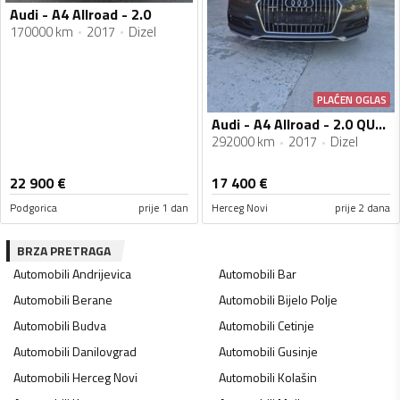
Audi - A4 Allroad - 2.0
170000 km
2017
Dizel
PLAĆEN OGLAS
Audi - A4 Allroad - 2.0 QUATTRO ALLROAD
292000 km
2017
Dizel
22 900
€
17 400
€
Podgorica
prije 1 dan
Herceg Novi
prije 2 dana
BRZA PRETRAGA
Automobili
Andrijevica
Automobili
Bar
Automobili
Berane
Automobili
Bijelo Polje
Automobili
Budva
Automobili
Cetinje
Automobili
Danilovgrad
Automobili
Gusinje
Automobili
Herceg Novi
Automobili
Kolašin