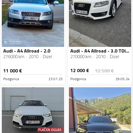
Audi - A4 Allroad - 2.0
Audi - A4 Allroad - 3.0 TDI Quattro
276000 km
2010
Dizel
270000 km
2010
Dizel
12 000
€
11 000
€
12 500
€
Podgorica
23.01.25
Podgorica
29.05.24
PLAĆEN OGLAS