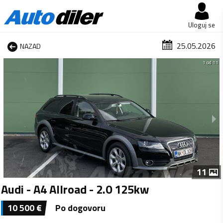
Uloguj se
25.05.2026
NAZAD
1 od 11
11
Audi - A4 Allroad - 2.0 125kw
10 500
€
Po dogovoru