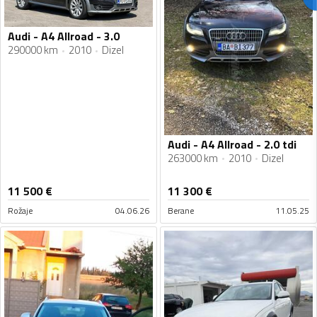
Audi - A4 Allroad - 3.0
290000 km
2010
Dizel
Audi - A4 Allroad - 2.0 tdi
263000 km
2010
Dizel
11 500
€
11 300
€
Rožaje
04.06.26
Berane
11.05.25