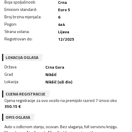
Boja spoljašnosti
:
Crna
Emisioni standard
:
Euro 5
Broj brzina mjenjača
:
6
Pogon
:
4x4
Strana volana
:
Lijeva
Registrovan do
:
12/2025
LOKACIJA OGLASA
Država
Crna Gora
Grad
Nikšić
Lokacija
Nikšić (uži dio)
CIJENA REGISTRACIJE
Cijena registracije za ovo vozilo na premijski razred 7 iznosi oko
350.15
€
OPIS OGLASA
Auto u odlicnom stanju, ocuvan. Bez ulaganja, full servisnu knjigu.