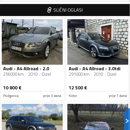
SLIČNI OGLASI
Audi - A4 Allroad - 2.0
Audi - A4 Allroad - 3.0tdi
256000 km
2010
Dizel
291000 km
2010
Dizel
10 800
€
12 500
€
Podgorica
prije 3 dana
Kotor
prije 7 dana