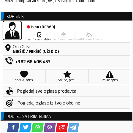
Moze komp A4 all road , A6 , q5 iskljucivo automatik
KORISNIK
Ivan
(
DC369
)
verifikovan telefon
verifikovan email
verifikovana lokacija
Crna Gora
NIKŠIĆ
/
NIKŠIĆ (UŽI DIO)
+382 68 406 453
Sačuvaj oglas
Sačuvaj profil
Prijavi oglas
Pogledaj sve oglase prodavca
Pogledaj oglase iz tvoje okoline
PODIJELI SA PRIJATELJIMA