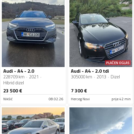
PLAĆEN OGLAS
Audi - A4 - 2.0
Audi - A4 - 2.0 tdi
228709 km
2021
305000 km
2013
Dizel
Hibrid dizel
23 500
€
7 300
€
Nikšić
08.02.26
Herceg Novi
prije 42 min