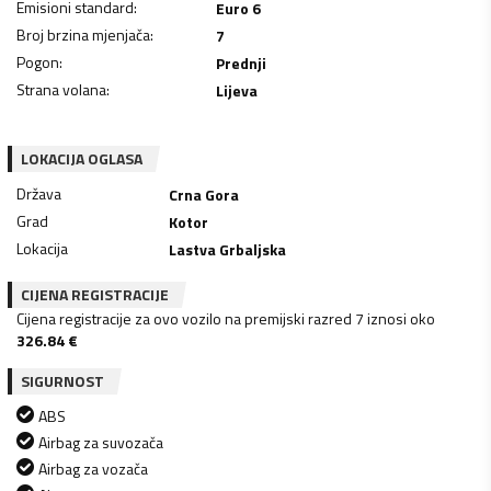
Emisioni standard
:
Euro 6
Broj brzina mjenjača
:
7
Pogon
:
Prednji
Strana volana
:
Lijeva
LOKACIJA OGLASA
Država
Crna Gora
Grad
Kotor
Lokacija
Lastva Grbaljska
CIJENA REGISTRACIJE
Cijena registracije za ovo vozilo na premijski razred 7 iznosi oko
326.84
€
SIGURNOST
ABS
Airbag za suvozača
Airbag za vozača