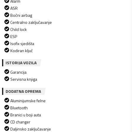
Alarm
ASR
Bočni airbag
Centralno zaključavanje
Child lock
ESP
Isofix sjedišta
Kodiran ključ
ISTORIJA VOZILA
Garancija
Servisna knjiga
DODATNA OPREMA
Aluminijumske felne
Bluetooth
Branici u boji auta
CD changer
Daljinsko zaključavanje