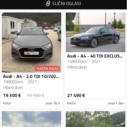
SLIČNI OGLASI
Audi - A4 - 40 TDi EXCLUSIVE
149000 km
2021
Hibrid dizel
PLAĆEN OGLAS
Audi - A4 - 2.0 TDI 10/2021g AUTOMATIK
199000 km
2021
Hibrid dizel
19 300
€
19 900
€
27 490
€
Kotor
prije 18 h
Nikšić
prije 1 dan