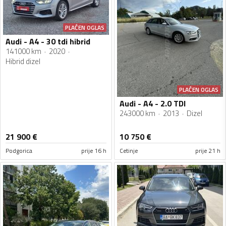
PLAĆEN OGLAS
Audi - A4 - 30 tdi hibrid
141000 km
2020
Hibrid dizel
PLAĆEN OGLAS
Audi - A4 - 2.0 TDI
243000 km
2013
Dizel
21 900
€
10 750
€
Podgorica
prije 16 h
Cetinje
prije 21 h