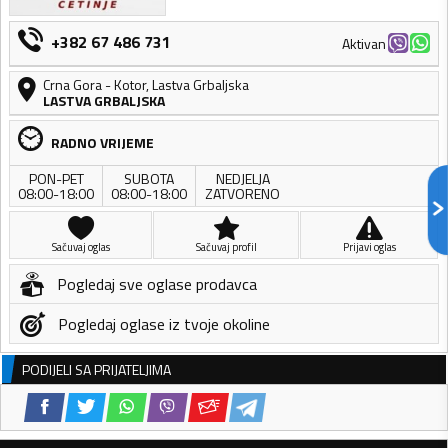
+382 67 486 731
Aktivan
Crna Gora
-
Kotor
,
Lastva Grbaljska
LASTVA GRBALJSKA
RADNO VRIJEME
PON-PET
SUBOTA
NEDJELJA
08:00-18:00
08:00-18:00
ZATVORENO
Sačuvaj oglas
Sačuvaj profil
Prijavi oglas
Pogledaj sve oglase prodavca
Pogledaj oglase iz tvoje okoline
PODIJELI SA PRIJATELJIMA