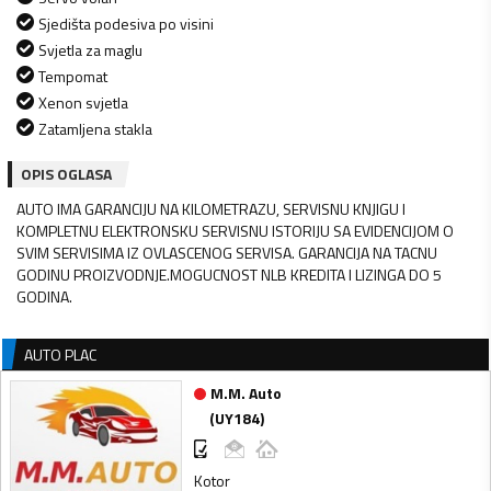
Sjedišta podesiva po visini
Svjetla za maglu
Tempomat
Xenon svjetla
Zatamljena stakla
OPIS OGLASA
AUTO IMA GARANCIJU NA KILOMETRAZU, SERVISNU KNJIGU I
KOMPLETNU ELEKTRONSKU SERVISNU ISTORIJU SA EVIDENCIJOM O
SVIM SERVISIMA IZ OVLASCENOG SERVISA. GARANCIJA NA TACNU
GODINU PROIZVODNJE.MOGUCNOST NLB KREDITA I LIZINGA DO 5
GODINA.
AUTO PLAC
M.M. Auto
(
UY184
)
Kotor