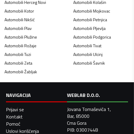
Automobili
Herceg Novi
Automobili
Kolašin
Automobili
Kotor
Automobili
Mojkovac
Automobili
Nikšić
Automobili
Petnjica
Automobili
Plav
Automobili
Pljevlja
Automobili
Plužine
Automobili
Podgorica
Automobili
Rožaje
Automobili
Tivat
Automobili
Tuzi
Automobili
Ulcinj
Automobili
Zeta
Automobili
Šavnik
Automobili
Žabljak
NAVIGACIJA
WEBLAB D.O.O.
Jovana Tomaševića 1,
Prijavi se
Bar, 85000
Kontakt
Crna Gora
Pomoć
PIB: 03007448
Uslovi korišćenja