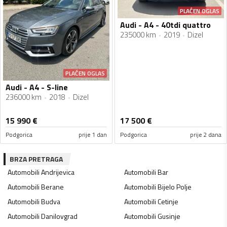
PLAĆEN OGLAS
Audi - A4 - 40tdi quattro
235000 km
2019
Dizel
PLAĆEN OGLAS
Audi - A4 - S-line
236000 km
2018
Dizel
15 990
€
17 500
€
Podgorica
prije 1 dan
Podgorica
prije 2 dana
BRZA PRETRAGA
Automobili
Andrijevica
Automobili
Bar
Automobili
Berane
Automobili
Bijelo Polje
Automobili
Budva
Automobili
Cetinje
Automobili
Danilovgrad
Automobili
Gusinje