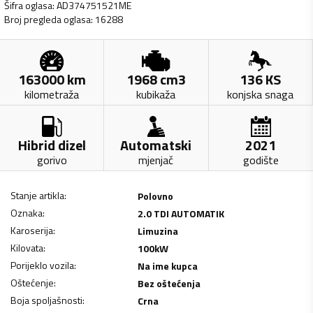
Šifra oglasa
:
AD374751521ME
Broj pregleda oglasa
:
16288
163000
km
1968
cm3
136
KS
kilometraža
kubikaža
konjska snaga
Hibrid dizel
Automatski
2021
gorivo
mjenjač
godište
Stanje artikla
:
Polovno
Oznaka
:
2.0 TDI AUTOMATIK
Karoserija
:
Limuzina
Kilovata
:
100
kW
Porijeklo vozila
:
Na ime kupca
Oštećenje
:
Bez oštećenja
Boja spoljašnosti
:
Crna