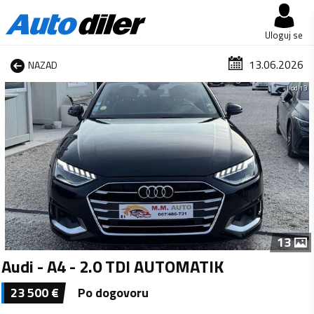
Uloguj se
13.06.2026
NAZAD
1 od 13
13
Audi - A4 - 2.0 TDI AUTOMATIK
23 500
€
Po dogovoru