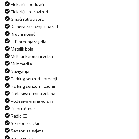
Električni podizači
Električni retrovizori
Grijači retrovizora
Kamera za vožnju unazad
Krovni nosač
LED prednja svjetla
Metalik boja
Multifunkcionalni volan
Multimedija
Navigacija
Parking senzori - prednji
Parking senzori - zadnji
Podesiva dubina volana
Podesiva visina volana
Putni računar
Radio CD
Senzori za kišu
Senzori za svjetla
Servo volan