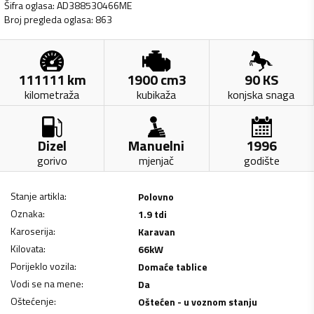
Šifra oglasa
:
AD388530466ME
Broj pregleda oglasa
:
863
111111
km
1900
cm3
90
KS
kilometraža
kubikaža
konjska snaga
Dizel
Manuelni
1996
gorivo
mjenjač
godište
Stanje artikla
:
Polovno
Oznaka
:
1.9 tdi
Karoserija
:
Karavan
Kilovata
:
66
kW
Porijeklo vozila
:
Domaće tablice
Vodi se na mene
:
Da
Oštećenje
:
Oštećen - u voznom stanju