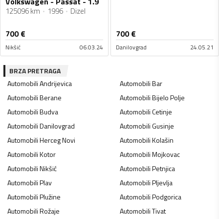
Volkswagen - Passat - 1.9
125096 km
1996
Dizel
700
€
700
€
Nikšić
06.03.24
Danilovgrad
24.05.21
BRZA PRETRAGA
Automobili
Andrijevica
Automobili
Bar
Automobili
Berane
Automobili
Bijelo Polje
Automobili
Budva
Automobili
Cetinje
Automobili
Danilovgrad
Automobili
Gusinje
Automobili
Herceg Novi
Automobili
Kolašin
Automobili
Kotor
Automobili
Mojkovac
Automobili
Nikšić
Automobili
Petnjica
Automobili
Plav
Automobili
Pljevlja
Automobili
Plužine
Automobili
Podgorica
Automobili
Rožaje
Automobili
Tivat