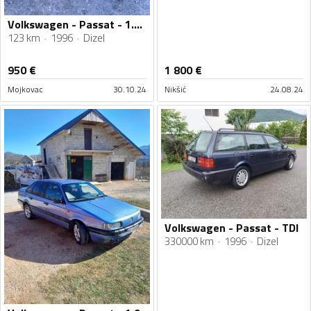
Volkswagen - Passat - 1.9 TDI
123 km
1996
Dizel
950
€
1 800
€
Mojkovac
30.10.24
Nikšić
24.08.24
Volkswagen - Passat - TDI
330000 km
1996
Dizel