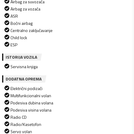
Airbag za suvozača
Airbag za vozača
ASR
Bočni airbag
Centralno zaključavanje
Child lock
ESP
ISTORIJA VOZILA
Servisna knjiga
DODATNA OPREMA
Električni podizači
Multifunkcionalni volan
Podesiva dubina volana
Podesiva visina volana
Radio CD
Radio/Kasetofon
Servo volan