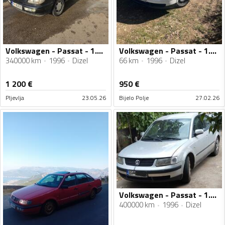
Volkswagen - Passat - 1.9 tdi
Volkswagen - Passat - 1.9 TDI 66KW
340000 km
1996
Dizel
66 km
1996
Dizel
1 200
€
950
€
Pljevlja
23.05.26
Bijelo Polje
27.02.26
Volkswagen - Passat - 1.9 TDI
400000 km
1996
Dizel