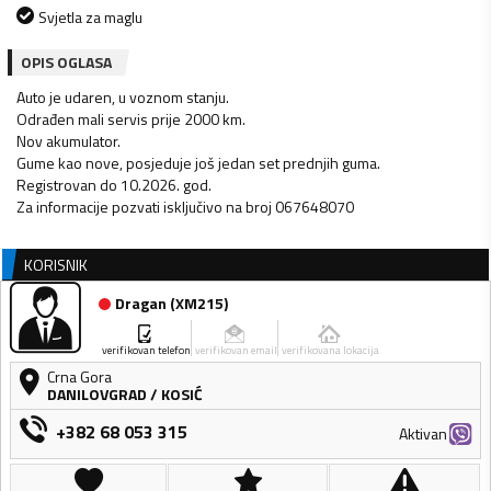
Svjetla za maglu
OPIS OGLASA
Auto je udaren, u voznom stanju.
Odrađen mali servis prije 2000 km.
Nov akumulator.
Gume kao nove, posjeduje još jedan set prednjih guma.
Registrovan do 10.2026. god.
KORISNIK
Dragan
(
XM215
)
verifikovan telefon
verifikovan email
verifikovana lokacija
Crna Gora
DANILOVGRAD
/
KOSIĆ
+382 68 053 315
Aktivan