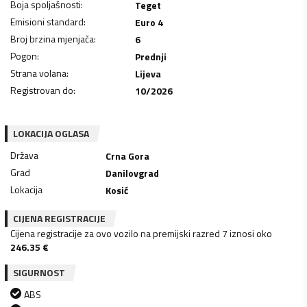
Boja spoljašnosti
:
Teget
Emisioni standard
:
Euro 4
Broj brzina mjenjača
:
6
Pogon
:
Prednji
Strana volana
:
Lijeva
Registrovan do
:
10/2026
LOKACIJA OGLASA
Država
Crna Gora
Grad
Danilovgrad
Lokacija
Kosić
CIJENA REGISTRACIJE
Cijena registracije za ovo vozilo na premijski razred 7 iznosi oko
246.35
€
SIGURNOST
ABS