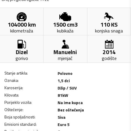
104000
km
1500
cm3
110
KS
kilometraža
kubikaža
konjska snaga
Dizel
Manuelni
2014
gorivo
mjenjač
godište
Stanje artikla
:
Polovno
Oznaka
:
1,5 dci
Karoserija
:
Džip / SUV
Kilovata
:
81
kW
Porijeklo vozila
:
Na ime kupca
Oštećenje
:
Bez oštećenja
Boja spoljašnosti
:
Siva
Emisioni standard
:
Euro 5