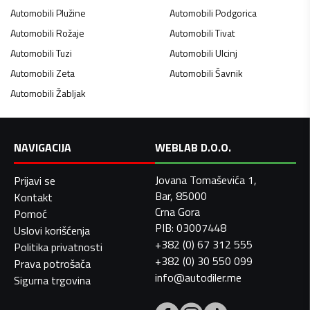
Automobili
Plužine
Automobili
Podgorica
Automobili
Rožaje
Automobili
Tivat
Automobili
Tuzi
Automobili
Ulcinj
Automobili
Zeta
Automobili
Šavnik
Automobili
Žabljak
NAVIGACIJA
WEBLAB D.O.O.
Jovana Tomaševića 1,
Prijavi se
Bar, 85000
Kontakt
Crna Gora
Pomoć
PIB: 03007448
Uslovi korišćenja
+382 (0) 67 312 555
Politika privatnosti
+382 (0) 30 550 099
Prava potrošača
info@autodiler.me
Sigurna trgovina