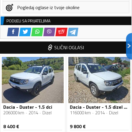
Pogledaj oglase iz tvoje okoline
PODIJELI SA PRIJATELJIMA
SLIČNI OGLASI
Dacia - Duster - 1.5 dci
Dacia - Duster - 1.5 dizel 4x4
206000 km
2014
Dizel
116000 km
2014
Dizel
8 400
€
9 800
€