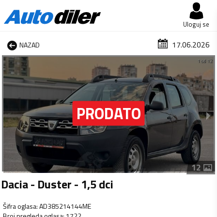
Uloguj se
17.06.2026
NAZAD
1 od 12
12
Dacia - Duster - 1,5 dci
Šifra oglasa
:
AD385214144ME
Broj pregleda oglasa
:
1722