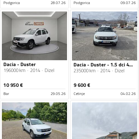
Podgorica
28.07.26
Podgorica
09.07.26
Dacia - Duster
Dacia - Duster - 1.5 dci 4WD
196000 km
2014
Dizel
235000 km
2014
Dizel
10 950
€
9 600
€
Bar
29.05.26
Cetinje
04.02.26