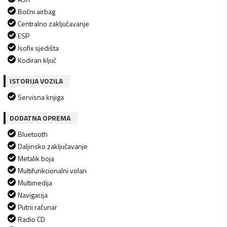
Bočni airbag
Centralno zaključavanje
ESP
Isofix sjedišta
Kodiran ključ
ISTORIJA VOZILA
Servisna knjiga
DODATNA OPREMA
Bluetooth
Daljinsko zaključavanje
Metalik boja
Multifunkcionalni volan
Multimedija
Navigacija
Putni računar
Radio CD