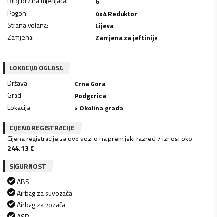
Broj brzina mjenjača
:
6
Pogon
:
4x4 Reduktor
Strana volana
:
Lijeva
Zamjena
:
Zamjena za jeftinije
LOKACIJA OGLASA
Država
Crna Gora
Grad
Podgorica
Lokacija
> Okolina grada
CIJENA REGISTRACIJE
Cijena registracije za ovo vozilo na premijski razred 7 iznosi oko
244.13
€
SIGURNOST
ABS
Airbag za suvozača
Airbag za vozača
ASR