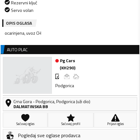
Rezervni ključ
Servo volan
OPIS OGLASA
ocarinjena, uvoz CH
AUTO PLAC
Pg Cars
(
KH290
)
Podgorica
Crna Gora
-
Podgorica
,
Podgorica (uži dio)
DALMATINSKA BB
Sačuvaj oglas
Sačuvaj profil
Prijavi oglas
Pogledaj sve oglase prodavca