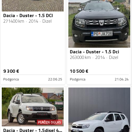
Dacia - Duster - 1.5 DCI
271400 km
2014
Dizel
Dacia - Duster - 1.5 Dci
263000 km
2014
Dizel
9 300
€
10 500
€
Podgorica
22.06.25
Podgorica
21.04.24
PLAĆEN OGLAS
Dacia - Duster - 1.5disel 4x4