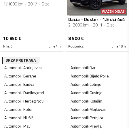
171000 km
2017
Dizel
PLAĆEN OGLAS
Dacia - Duster - 1.5 dci 4x4
212000 km
2011
Dizel
10 850
€
8 500
€
Nikšić
prije 4 h
Podgorica
prije 18 h
BRZA PRETRAGA
Automobili
Andrijevica
Automobili
Bar
Automobili
Berane
Automobili
Bijelo Polje
Automobili
Budva
Automobili
Cetinje
Automobili
Danilovgrad
Automobili
Gusinje
Automobili
Herceg Novi
Automobili
Kolašin
Automobili
Kotor
Automobili
Mojkovac
Automobili
Nikšić
Automobili
Petnjica
Automobili
Plav
Automobili
Pljevlja