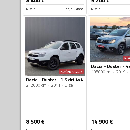
8 400
€
9 200
€
Nikšić
prije 2 dana
Nikšić
PL
195000 km
2019
PLAĆEN OGLAS
Dacia - Duster - 1.5 dci 4x4
212000 km
2011
Dizel
8 500
€
14 900
€