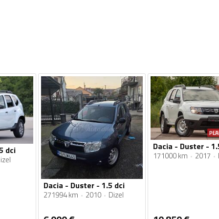
PLA
5 dci
171000 km
2017
izel
Dacia - Duster - 1.5 dci
271994 km
2010
Dizel