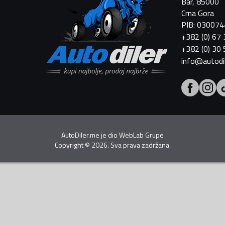
Bar, 85000
Crna Gora
PIB: 03007
+382 (0) 67
+382 (0) 30
info@autodi
AutoDiler.me je dio
WebLab Grupe
Copyright
©
2026. Sva prava zadržana.