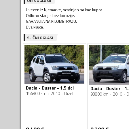
OPIS OGLASA
Uvezen iz Njemacke, ocarinjen na ime kupca.
Odlicno stanje, bez korozije.
GARANCIJA NA KILOMETRAZU.
Dva kljuca.
SLIČNI OGLASI
Dacia - Duster - 1.5 dci
Dacia - Duster - 1.
154800 km
2010
Dizel
93800 km
2010
D