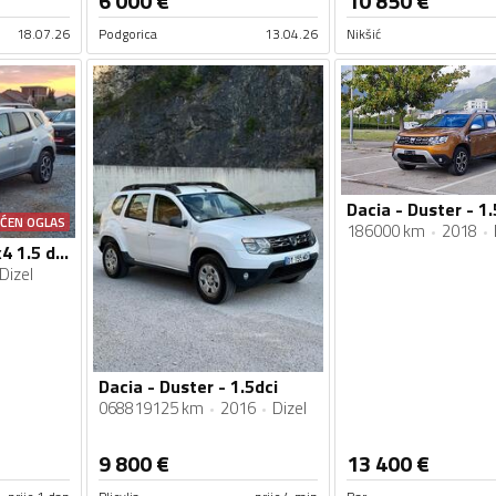
6 000
€
10 850
€
18.07.26
Podgorica
13.04.26
Nikšić
Dacia - Duster - 1.
AĆEN OGLAS
186000 km
2018
Dacia - Duster - 4x4 1.5 dci prestige
Dizel
Dacia - Duster - 1.5dci
068819125 km
2016
Dizel
9 800
€
13 400
€