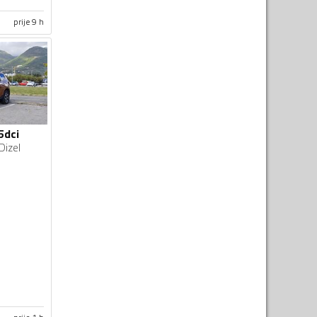
prije 9 h
5dci
Dizel