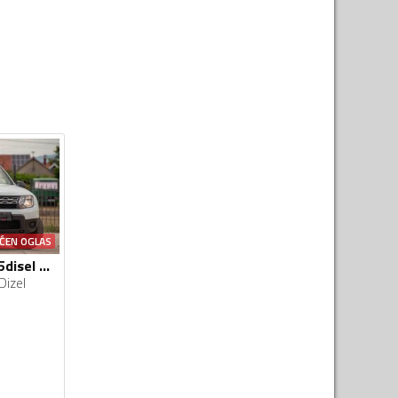
ĆEN OGLAS
Dacia - Duster - 1.5disel 4x4
Dizel