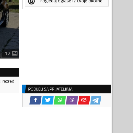
Pogledaj oglase iz tvoje okoline
12
ki razred
PODIJELI SA PRIJATELJIMA