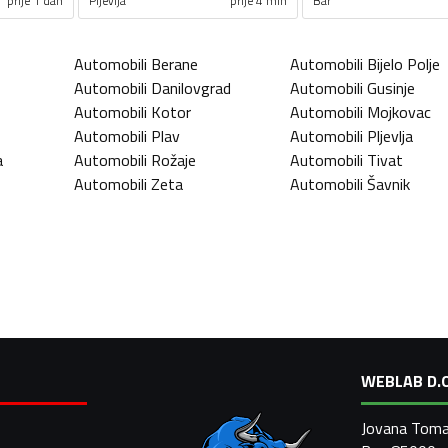
prije 1 dan
Pljevlja
prije 4 min
Bar
Automobili
Berane
Automobili
Bijelo Polje
Automobili
Danilovgrad
Automobili
Gusinje
Automobili
Kotor
Automobili
Mojkovac
Automobili
Plav
Automobili
Pljevlja
a
Automobili
Rožaje
Automobili
Tivat
Automobili
Zeta
Automobili
Šavnik
WEBLAB D.O
Jovana Toma