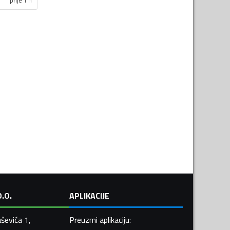
prije 1 h
.O.
APLIKACIJE
ševića 1,
Preuzmi aplikaciju
: