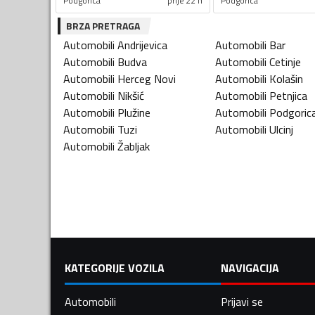
Podgorica
prije 22 h
Podgorica
BRZA PRETRAGA
Automobili
Andrijevica
Automobili
Bar
Automobili
Budva
Automobili
Cetinje
Automobili
Herceg Novi
Automobili
Kolašin
Automobili
Nikšić
Automobili
Petnjica
Automobili
Plužine
Automobili
Podgoric
Automobili
Tuzi
Automobili
Ulcinj
Automobili
Žabljak
KATEGORIJE VOZILA
NAVIGACIJA
Automobili
Prijavi se