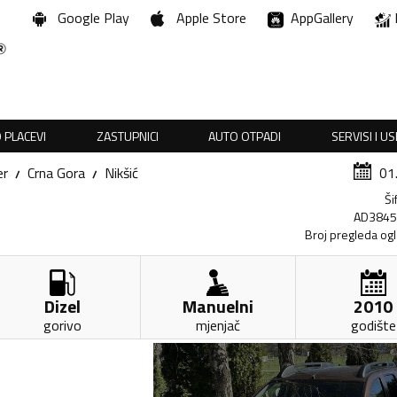
Google Play
Apple Store
AppGallery
 PLACEVI
ZASTUPNICI
AUTO OTPADI
SERVISI I U
er
Crna Gora
Nikšić
01
Ši
AD384
Broj pregleda og
Dizel
Manuelni
2010
gorivo
mjenjač
godište