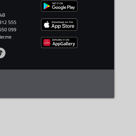
448
 312 555
 550 099
ler.me