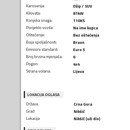
Karoserija
:
Džip / SUV
Kilovata
:
81
kW
Konjska snaga
:
110
KS
Porijeklo vozila
:
Na ime kupca
Oštećenje
:
Bez oštećenja
Boja spoljašnosti
:
Braon
Emisioni standard
:
Euro 5
Broj brzina mjenjača
:
6
Pogon
:
4x4
Strana volana
:
Lijeva
LOKACIJA OGLASA
Država
Crna Gora
Grad
Nikšić
Lokacija
Nikšić (uži dio)