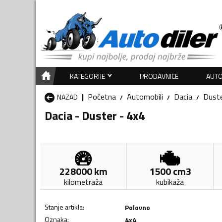
KATEGORIJE
PRODAVNICE
AUTO
Početna
Automobili
Dacia
Dust
NAZAD
Dacia - Duster - 4x4
228000
km
1500
cm3
kilometraža
kubikaža
Stanje artikla
:
Polovno
Oznaka
:
4x4