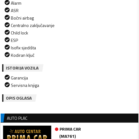
Alarm
ASR
Bočni airbag
Centralno zaključavanje
Child lock
ESP
Isofix sjedišta
Kodiran ključ
ISTORIJA VOZILA
Garancija
Servisna knjiga
OPIS OGLASA
AUTO PLAC
PRIMA CAR
(
MA761
)