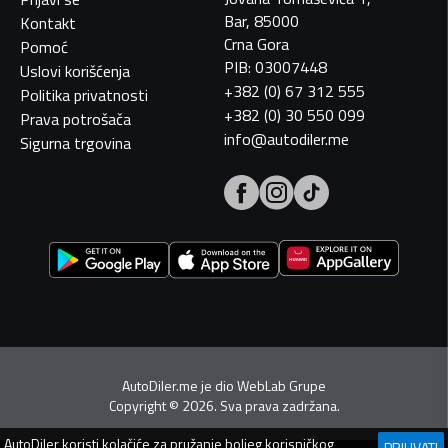
Bar, 85000
Kontakt
Crna Gora
Pomoć
PIB: 03007448
Uslovi korišćenja
+382 (0) 67 312 555
Politika privatnosti
+382 (0) 30 550 099
Prava potrošača
info@autodiler.me
Sigurna trgovina
AutoDiler.me je dio
WebLab Grupe
Copyright
©
2026. Sva prava zadržana.
AutoDiler
koristi kolačiće za pružanje boljeg korisničkog
PRIHVATI