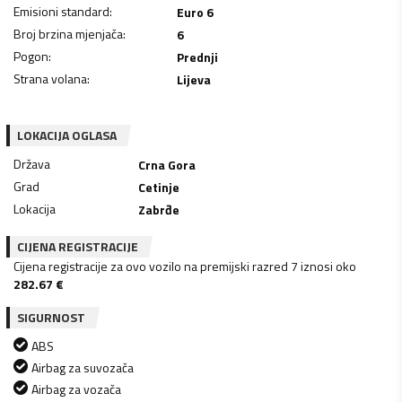
Emisioni standard
:
Euro 6
Broj brzina mjenjača
:
6
Pogon
:
Prednji
Strana volana
:
Lijeva
LOKACIJA OGLASA
Država
Crna Gora
Grad
Cetinje
Lokacija
Zabrđe
CIJENA REGISTRACIJE
Cijena registracije za ovo vozilo na premijski razred 7 iznosi oko
282.67
€
SIGURNOST
ABS
Airbag za suvozača
Airbag za vozača