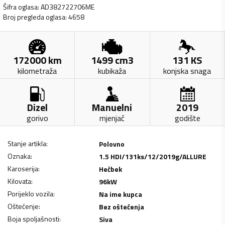
Šifra oglasa
:
AD382722706ME
Broj pregleda oglasa
:
4658
172000
km
1499
cm3
131
KS
kilometraža
kubikaža
konjska snaga
Dizel
Manuelni
2019
gorivo
mjenjač
godište
Stanje artikla
:
Polovno
Oznaka
:
1.5 HDI/131ks/12/2019g/ALLURE
Karoserija
:
Hečbek
Kilovata
:
96
kW
Porijeklo vozila
:
Na ime kupca
Oštećenje
:
Bez oštećenja
Boja spoljašnosti
:
Siva