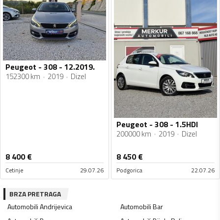
Peugeot - 308 - 12.2019.
152300 km
2019
Dizel
Peugeot - 308 - 1.5HDI
200000 km
2019
Dizel
8 400
€
8 450
€
Cetinje
29.07.26
Podgorica
22.07.26
BRZA PRETRAGA
Automobili
Andrijevica
Automobili
Bar