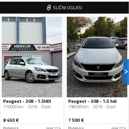
SLIČNI OGLASI
Peugeot - 308 - 1.5HDI
Peugeot - 308 - 1.5 hdi
170000 km
2019
Dizel
198000 km
2019
Dizel
8 450
€
7 500
€
Podgorica
prije 11 h
Podgorica
prije 22 h