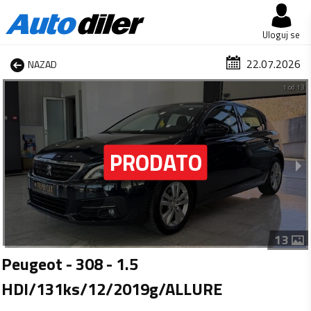
Uloguj se
22.07.2026
NAZAD
1 od 13
13
Peugeot - 308 - 1.5
HDI/131ks/12/2019g/ALLURE