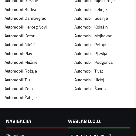
Automobili
Berane
Automobili
Bijelo Polje
Automobili
Budva
Automobili
Cetinje
Automobili
Danilovgrad
Automobili
Gusinje
Automobili
Herceg Novi
Automobili
Kolašin
Automobili
Kotor
Automobili
Mojkovac
Automobili
Nikšić
Automobili
Petnjica
Automobili
Plav
Automobili
Pljevlja
Automobili
Plužine
Automobili
Podgorica
Automobili
Rožaje
Automobili
Tivat
Automobili
Tuzi
Automobili
Ulcinj
Automobili
Zeta
Automobili
Šavnik
Automobili
Žabljak
NAVIGACIJA
WEBLAB D.O.O.
Jovana Tomaševića 1,
Prijavi se