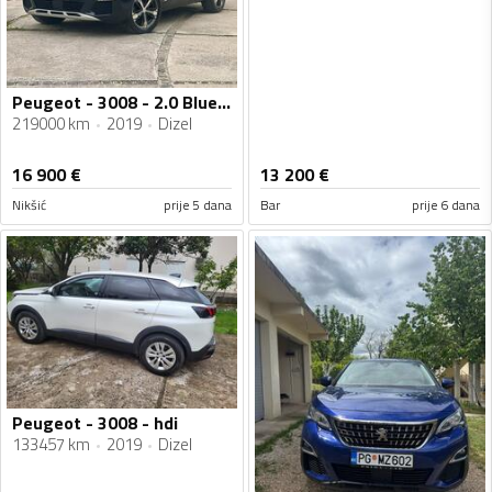
Peugeot - 3008 - 2.0 BlueHdi 130kw ALLURE EAT8
219000 km
2019
Dizel
16 900
€
13 200
€
Nikšić
prije 5 dana
Bar
prije 6 dana
Peugeot - 3008 - hdi
133457 km
2019
Dizel