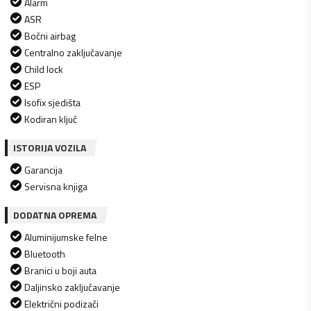
Alarm
ASR
Bočni airbag
Centralno zaključavanje
Child lock
ESP
Isofix sjedišta
Kodiran ključ
ISTORIJA VOZILA
Garancija
Servisna knjiga
DODATNA OPREMA
Aluminijumske felne
Bluetooth
Branici u boji auta
Daljinsko zaključavanje
Električni podizači