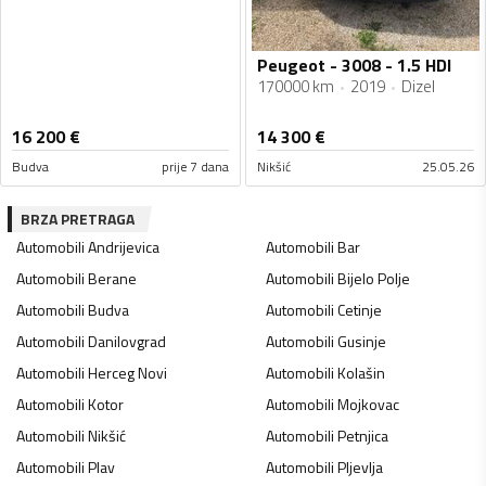
Peugeot - 3008 - 1.5 HDI
170000 km
2019
Dizel
16 200
€
14 300
€
Budva
prije 7 dana
Nikšić
25.05.26
BRZA PRETRAGA
Automobili
Andrijevica
Automobili
Bar
Automobili
Berane
Automobili
Bijelo Polje
Automobili
Budva
Automobili
Cetinje
Automobili
Danilovgrad
Automobili
Gusinje
Automobili
Herceg Novi
Automobili
Kolašin
Automobili
Kotor
Automobili
Mojkovac
Automobili
Nikšić
Automobili
Petnjica
Automobili
Plav
Automobili
Pljevlja