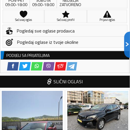
PON-PET
SUBOTA
NEDJELJA
09:00-18:00
09:00-18:00
ZATVORENO
Sačuvaj oglas
Sačuvaj profil
Prijavi oglas
Pogledaj sve oglase prodavca
Pogledaj oglase iz tvoje okoline
PODIJELI SA PRIJATELJIMA
SLIČNI OGLASI