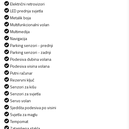
Električni retrovizori
LED prednja svjetla
Metalik boja
Multifunkcionalni volan
Multimedija
Navigacija
Parking senzori - prednji
Parking senzori - zadnji
Podesiva dubina volana
Podesiva visina volana
Putni računar
Rezervni ključ
Senzori za kišu
Senzori za svjetla
Servo volan
Sjedišta podesiva po visini
Svjetla za maglu
Tempomat
Zatamljena stakla