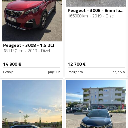
Peugeot - 3008 - 8mm lanac
165000 km
2019
Dizel
Peugeot - 3008 - 1.5 DCI
181137 km
2019
Dizel
14 900
€
12 700
€
Cetinje
prije 1 h
Podgorica
prije 5 h