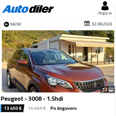
Uloguj se
02.08.2026
NAZAD
1 od 12
12
Peugeot - 3008 - 1.5hdi
13 450
€
14 450
€
Po dogovoru