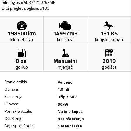
Šifra oglasa
:
AD374710769ME
Broj pregleda oglasa
:
5180
198500
km
1499
cm3
131
KS
kilometraža
kubikaža
konjska snaga
Dizel
Manuelni
2019
gorivo
mjenjač
godište
Stanje artikla
:
Polovno
Oznaka
:
1.5hdi
Karoserija
:
Džip / SUV
Kilovata
:
96
kW
Porijeklo vozila
:
Na ime kupca
Oštećenje
:
Bez oštećenja
Boja spoljašnosti
:
Narandžasta