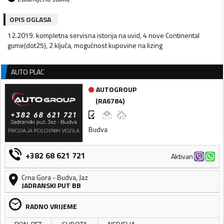
OPIS OGLASA
12.2019. kompletna servisna istorija na uvid, 4 nove Continental
gume(dot25), 2 ključa, mogućnost kupovine na lizing
AUTO PLAC
AUTOGROUP
(
RA6784
)
Budva
+382 68 621 721
Aktivan
Crna Gora
-
Budva
,
Jaz
JADRANSKI PUT BB
RADNO VRIJEME