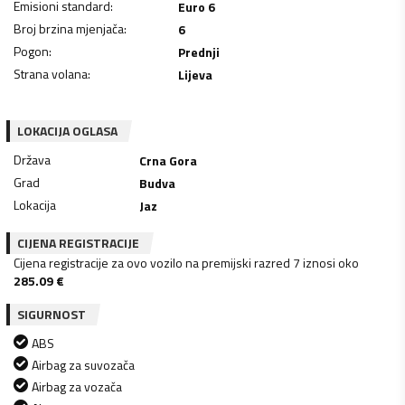
Emisioni standard
:
Euro 6
Broj brzina mjenjača
:
6
Pogon
:
Prednji
Strana volana
:
Lijeva
LOKACIJA OGLASA
Država
Crna Gora
Grad
Budva
Lokacija
Jaz
CIJENA REGISTRACIJE
Cijena registracije za ovo vozilo na premijski razred 7 iznosi oko
285.09
€
SIGURNOST
ABS
Airbag za suvozača
Airbag za vozača