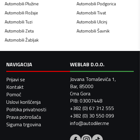
Automobili
Plužine
Automobili
Podgorica
Automobili
Rožaje
Automobili
Tivat
Automobili
Tuzi
Automobili
Ulcinj
Automobili
Zeta
Automobili
Šavnik
Automobili
Žabljak
NAVIGACIJA
WEBLAB D.O.O.
Jovana Tomaševića 1,
Prijavi se
Bar, 85000
Kontakt
Crna Gora
Pomoć
PIB: 03007448
Uslovi korišćenja
+382 (0) 67 312 555
Politika privatnosti
+382 (0) 30 550 099
Prava potrošača
info@autodiler.me
Sigurna trgovina