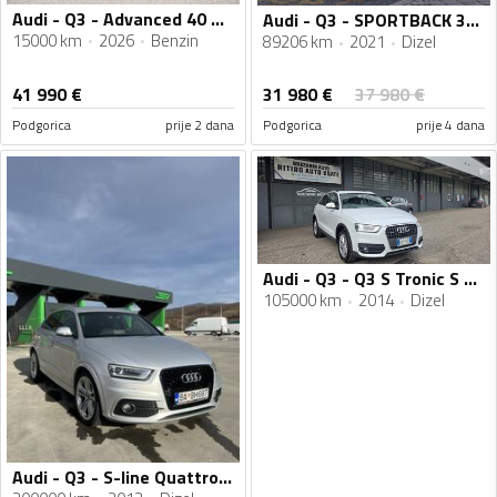
Audi - Q3 - Advanced 40 TFSI quattro
Audi - Q3 - SPORTBACK 35 TDI
15000 km
2026
Benzin
89206 km
2021
Dizel
31 980
€
41 990
€
37 980
€
Podgorica
prije 2 dana
Podgorica
prije 4 dana
Audi - Q3 - Q3 S Tronic S Line Quattro
105000 km
2014
Dizel
Audi - Q3 - S-line Quattro 2.0 TDI