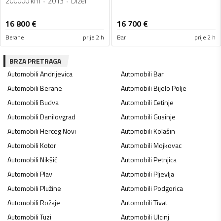
200000 km
2013
Dizel
16 800
€
16 700
€
Berane
prije 2 h
Bar
prije 2 h
BRZA PRETRAGA
Automobili
Andrijevica
Automobili
Bar
Automobili
Berane
Automobili
Bijelo Polje
Automobili
Budva
Automobili
Cetinje
Automobili
Danilovgrad
Automobili
Gusinje
Automobili
Herceg Novi
Automobili
Kolašin
Automobili
Kotor
Automobili
Mojkovac
Automobili
Nikšić
Automobili
Petnjica
Automobili
Plav
Automobili
Pljevlja
Automobili
Plužine
Automobili
Podgorica
Automobili
Rožaje
Automobili
Tivat
Automobili
Tuzi
Automobili
Ulcinj