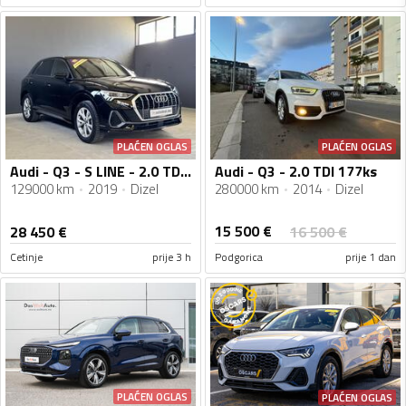
PLAĆEN OGLAS
PLAĆEN OGLAS
Audi - Q3 - S LINE - 2.0 TDI - 150 KS
Audi - Q3 - 2.0 TDI 177ks
129000 km
2019
Dizel
280000 km
2014
Dizel
15 500
€
28 450
€
16 500
€
Cetinje
prije 3 h
Podgorica
prije 1 dan
PLAĆEN OGLAS
PLAĆEN OGLAS