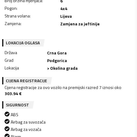
Broj brzina mjenjača
:
6
Pogon
:
4x4
Strana volana
:
Lijeva
Zamjena
:
Zamjena za jeftinije
LOKACIJA OGLASA
Država
Crna Gora
Grad
Podgorica
Lokacija
> Okolina grada
CIJENA REGISTRACIJE
Cijena registracije za ovo vozilo na premijski razred 7 iznosi oko
303.94
€
SIGURNOST
ABS
Airbag za suvozača
Airbag za vozača
Alarm