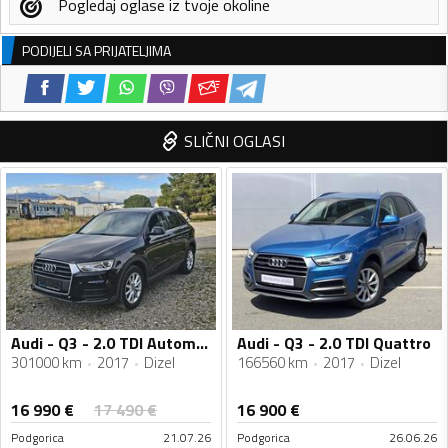
Pogledaj oglase iz tvoje okoline
PODIJELI SA PRIJATELJIMA
SLIČNI OGLASI
Audi - Q3 - 2.0 TDI Automatik Tiptronik Quattro 4x4
Audi - Q3 - 2.0 TDI Quattro
301000 km
2017
Dizel
166560 km
2017
Dizel
16 990
€
17 490
€
16 900
€
Podgorica
21.07.26
Podgorica
26.06.26