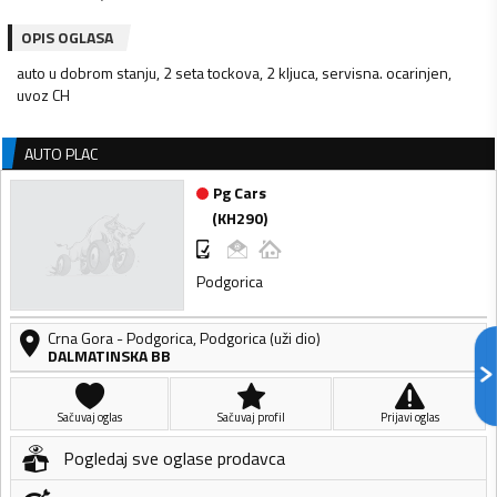
OPIS OGLASA
auto u dobrom stanju, 2 seta tockova, 2 kljuca, servisna. ocarinjen,
uvoz CH
AUTO PLAC
Pg Cars
(
KH290
)
Podgorica
Crna Gora
-
Podgorica
,
Podgorica (uži dio)
DALMATINSKA BB
Sačuvaj oglas
Sačuvaj profil
Prijavi oglas
Pogledaj sve oglase prodavca