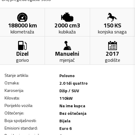
188000
km
2000
cm3
150
KS
kilometraža
kubikaža
konjska snaga
Dizel
Manuelni
2017
gorivo
mjenjač
godište
Stanje artikla
:
Polovno
Oznaka
:
2.0 tdi quattro
Karoserija
:
Džip / SUV
Kilovata
:
110
kW
Porijeklo vozila
:
Na ime kupca
Oštećenje
:
Bez oštećenja
Boja spoljašnosti
:
Bijela
Emisioni standard
:
Euro 6