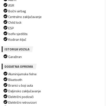
ASR
Bočni airbag
Centralno zaključavanje
Child lock
ESP
Isofix sjedišta
Kodiran ključ
ISTORIJA VOZILA
Garažiran
DODATNA OPREMA
Aluminijumske felne
Bluetooth
Branici u boji auta
Daljinsko zaključavanje
Električni podizači
Električni retrovizori