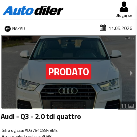
Uloguj se
11.05.2026
NAZAD
1 od 11
11
Audi - Q3 - 2.0 tdi quattro
Šifra oglasa
:
AD378408348ME
Broj pregleda oglasa
:
3098