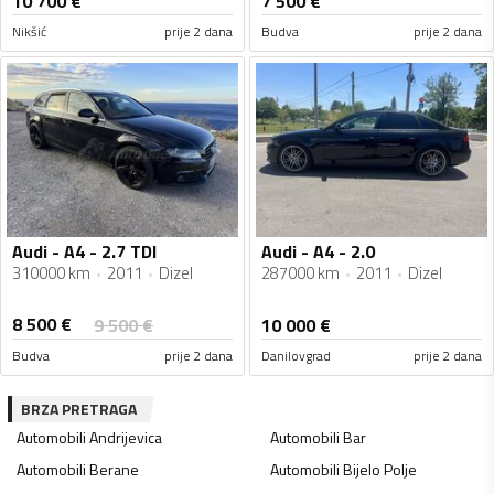
10 700
€
7 500
€
Nikšić
prije 2 dana
Budva
prije 2 dana
Audi - A4 - 2.7 TDI
Audi - A4 - 2.0
310000 km
2011
Dizel
287000 km
2011
Dizel
8 500
€
9 500
€
10 000
€
Budva
prije 2 dana
Danilovgrad
prije 2 dana
BRZA PRETRAGA
Automobili
Andrijevica
Automobili
Bar
Automobili
Berane
Automobili
Bijelo Polje