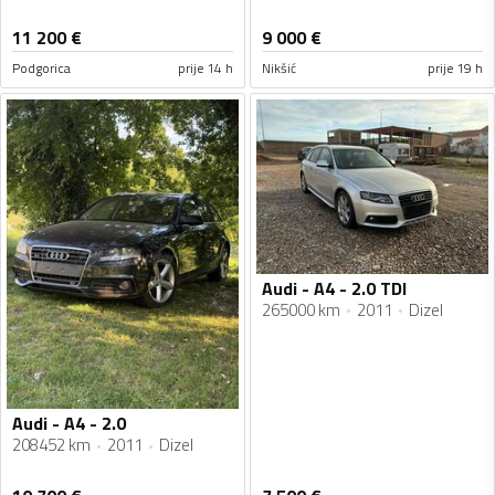
11 200
€
9 000
€
Podgorica
prije 14 h
Nikšić
prije 19 h
Audi - A4 - 2.0 TDI
265000 km
2011
Dizel
Audi - A4 - 2.0
208452 km
2011
Dizel