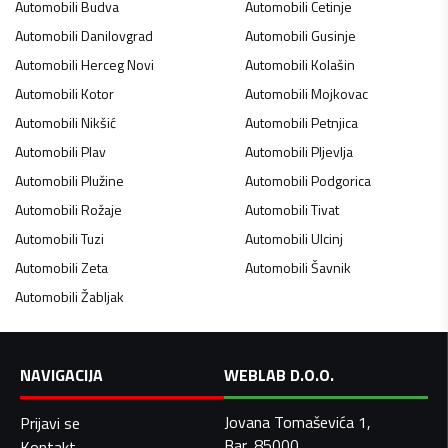
Automobili
Budva
Automobili
Cetinje
Automobili
Danilovgrad
Automobili
Gusinje
Automobili
Herceg Novi
Automobili
Kolašin
Automobili
Kotor
Automobili
Mojkovac
Automobili
Nikšić
Automobili
Petnjica
Automobili
Plav
Automobili
Pljevlja
Automobili
Plužine
Automobili
Podgorica
Automobili
Rožaje
Automobili
Tivat
Automobili
Tuzi
Automobili
Ulcinj
Automobili
Zeta
Automobili
Šavnik
Automobili
Žabljak
NAVIGACIJA
WEBLAB D.O.O.
Jovana Tomaševića 1,
Prijavi se
Bar, 85000
Kontakt