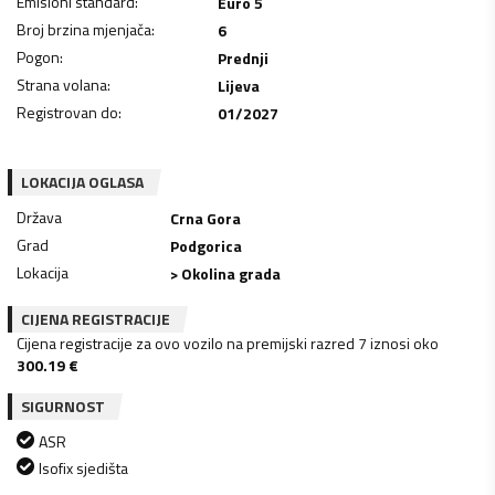
Emisioni standard
:
Euro 5
Broj brzina mjenjača
:
6
Pogon
:
Prednji
Strana volana
:
Lijeva
Registrovan do
:
01/2027
LOKACIJA OGLASA
Država
Crna Gora
Grad
Podgorica
Lokacija
> Okolina grada
CIJENA REGISTRACIJE
Cijena registracije za ovo vozilo na premijski razred 7 iznosi oko
300.19
€
SIGURNOST
ASR
Isofix sjedišta