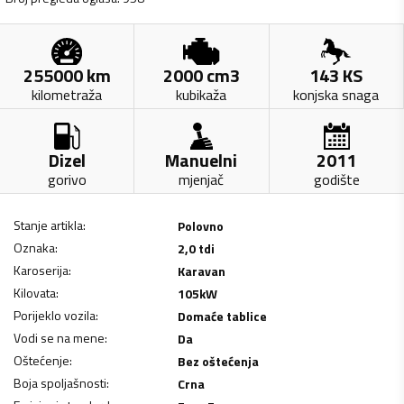
255000
km
2000
cm3
143
KS
kilometraža
kubikaža
konjska snaga
Dizel
Manuelni
2011
gorivo
mjenjač
godište
Stanje artikla
:
Polovno
Oznaka
:
2,0 tdi
Karoserija
:
Karavan
Kilovata
:
105
kW
Porijeklo vozila
:
Domaće tablice
Vodi se na mene
:
Da
Oštećenje
:
Bez oštećenja
Boja spoljašnosti
:
Crna