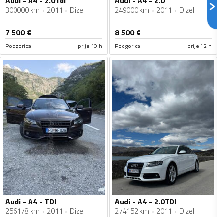
Audi - A4 - 2.0Tdi
Audi - A4 - 2.0
300000 km
2011
Dizel
249000 km
2011
Dizel
7 500
€
8 500
€
Podgorica
prije 10 h
Podgorica
prije 12 h
Audi - A4 - TDI
Audi - A4 - 2.0TDI
256178 km
2011
Dizel
274152 km
2011
Dizel