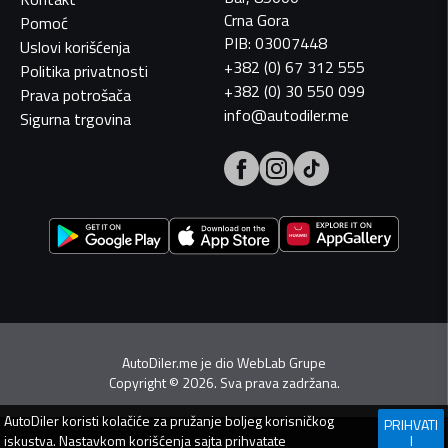
Crna Gora
Pomoć
PIB: 03007448
Uslovi korišćenja
+382 (0) 67 312 555
Politika privatnosti
+382 (0) 30 550 099
Prava potrošača
info@autodiler.me
Sigurna trgovina
AutoDiler.me je dio
WebLab Grupe
Copyright
©
2026. Sva prava zadržana.
AutoDiler
koristi kolačiće za pružanje boljeg korisničkog
PRIHVATI
iskustva. Nastavkom korišćenja sajta prihvatate
I