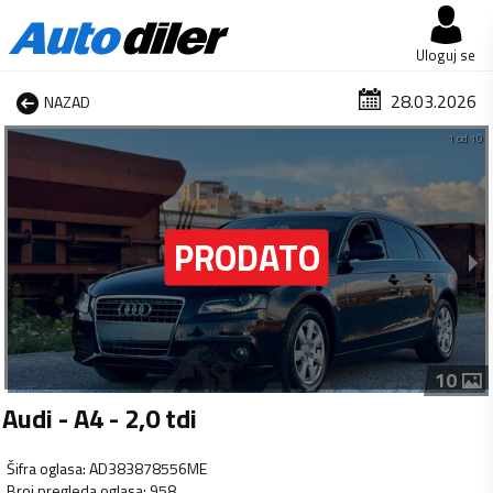
Uloguj se
28.03.2026
NAZAD
1 od 10
10
Audi - A4 - 2,0 tdi
Šifra oglasa
:
AD383878556ME
Broj pregleda oglasa
:
958