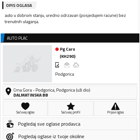
OPIS OGLASA
auto u dobrom stanju, uredno odrzavan (posjedujem racune) bez
trenutnih ulaganja.
AUTO PLAC
Pg Cars
(
KH290
)
Podgorica
Crna Gora
-
Podgorica
,
Podgorica (uži dio)
DALMATINSKA BB
Sačuvaj oglas
Sačuvaj profil
Prijavi oglas
Pogledaj sve oglase prodavca
Pogledaj oglase iz tvoje okoline