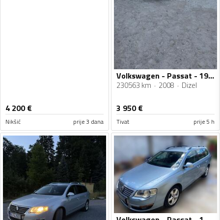
Volkswagen - Passat - 19 TDI
230563 km
2008
Dizel
4 200
€
3 950
€
Nikšić
prije 3 dana
Tivat
prije 5 h
Volkswagen - Passat - 1.9 TDI