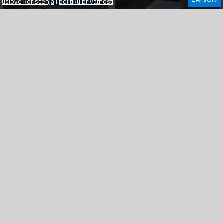
uslove korišćenja
i
politiku privatnosti
.
Volkswagen - Passat - 2.0 tdi 103kv
Volkswagen - Passat - 2.0 tdi
209000 km
2008
Dizel
265000 km
2008
Dizel
5 700
€
6 200
€
Bar
prije 1 dan
Bar
prije 2 dana