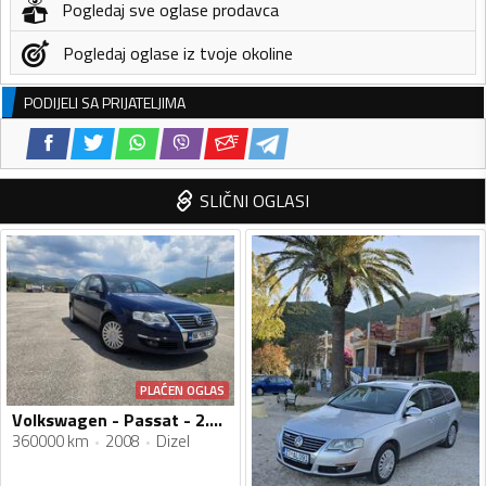
Pogledaj sve oglase prodavca
Pogledaj oglase iz tvoje okoline
PODIJELI SA PRIJATELJIMA
SLIČNI OGLASI
PLAĆEN OGLAS
Volkswagen - Passat - 2.0 TDI
360000 km
2008
Dizel