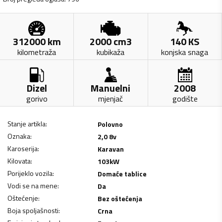
312000
km
2000
cm3
140
KS
kilometraža
kubikaža
konjska snaga
Dizel
Manuelni
2008
gorivo
mjenjač
godište
Stanje artikla
:
Polovno
Oznaka
:
2,0 8v
Karoserija
:
Karavan
Kilovata
:
103
kW
Porijeklo vozila
:
Domaće tablice
Vodi se na mene
:
Da
Oštećenje
:
Bez oštećenja
Boja spoljašnosti
:
Crna