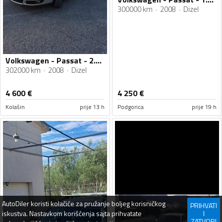
300000 km
2008
Dizel
Volkswagen - Passat - 2.0 tdi
302000 km
2008
Dizel
4 600
€
4 250
€
Kolašin
prije 13 h
Podgorica
prije 19 h
AutoDiler
koristi kolačiće za pružanje boljeg korisničkog
PRIHVATI
iskustva. Nastavkom korišćenja sajta prihvatate
I
ZATVORI