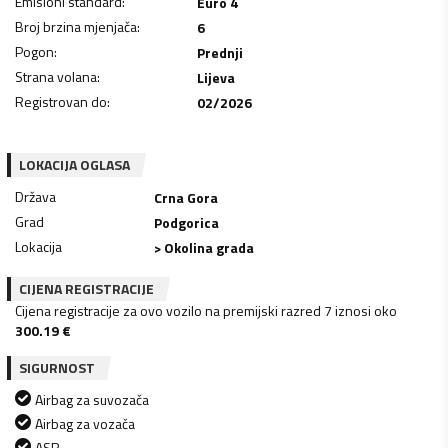
Emisioni standard
:
Euro 4
Broj brzina mjenjača
:
6
Pogon
:
Prednji
Strana volana
:
Lijeva
Registrovan do
:
02/2026
LOKACIJA OGLASA
Država
Crna Gora
Grad
Podgorica
Lokacija
> Okolina grada
CIJENA REGISTRACIJE
Cijena registracije za ovo vozilo na premijski razred 7 iznosi oko
300.19
€
SIGURNOST
Airbag za suvozača
Airbag za vozača
ASR