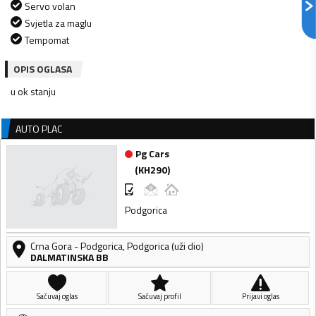
Servo volan
Svjetla za maglu
Tempomat
OPIS OGLASA
u ok stanju
AUTO PLAC
Pg Cars
(
KH290
)
Podgorica
Crna Gora
-
Podgorica
,
Podgorica (uži dio)
DALMATINSKA BB
Sačuvaj oglas
Sačuvaj profil
Prijavi oglas