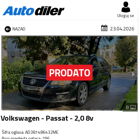
Uloguj se
23.04.2026
NAZAD
1 od 8
8
Volkswagen - Passat - 2,0 8v
Šifra oglasa
:
AD381486432ME
Broj pregleda oglasa
:
796