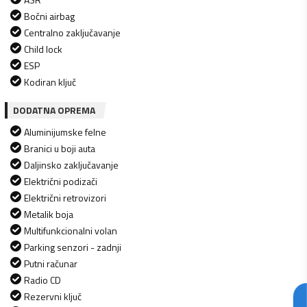
Bočni airbag
Centralno zaključavanje
Child lock
ESP
Kodiran ključ
DODATNA OPREMA
Aluminijumske felne
Branici u boji auta
Daljinsko zaključavanje
Električni podizači
Električni retrovizori
Metalik boja
Multifunkcionalni volan
Parking senzori - zadnji
Putni računar
Radio CD
Rezervni ključ