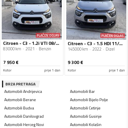
PLAĆEN OGLAS
PLAĆEN OGLAS
Citroen - C3 - 1.2i VTI 08/2021g
Citroen - C3 - 1.5 HDI 11/2022g
83000 km
2021
Benzin
145000 km
2022
Dizel
7 950
€
9 300
€
Kotor
prije 1 dan
Kotor
prije 1 dan
BRZA PRETRAGA
Automobili
Andrijevica
Automobili
Bar
Automobili
Berane
Automobili
Bijelo Polje
Automobili
Budva
Automobili
Cetinje
Automobili
Danilovgrad
Automobili
Gusinje
Automobili
Herceg Novi
Automobili
Kolašin