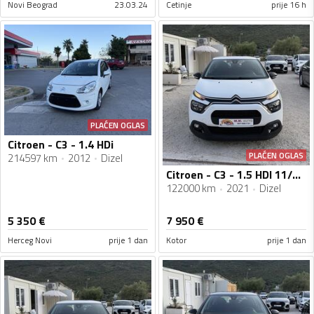
Novi Beograd
23.03.24
Cetinje
prije 16 h
PLAĆEN OGLAS
Citroen - C3 - 1.4 HDi
PLAĆEN OGLAS
214597 km
2012
Dizel
Citroen - C3 - 1.5 HDI 11/2021g
122000 km
2021
Dizel
5 350
€
7 950
€
Herceg Novi
prije 1 dan
Kotor
prije 1 dan