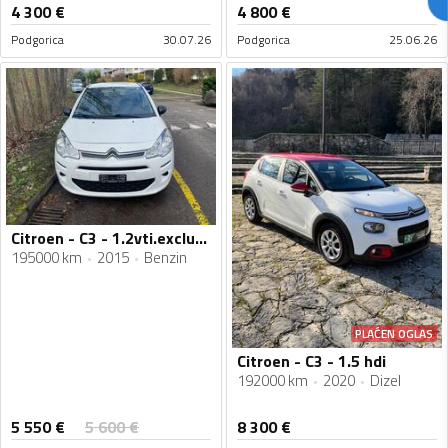
4 300
€
4 800
€
Podgorica
30.07.26
Podgorica
25.06.26
Citroen - C3 - 1.2vti.exclusive
195000 km
2015
Benzin
PLAĆEN OGLAS
Citroen - C3 - 1.5 hdi
192000 km
2020
Dizel
5 550
€
5 600
€
8 300
€