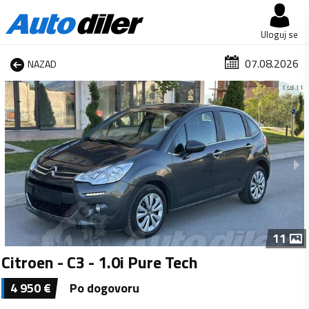
Uloguj se
07.08.2026
NAZAD
1 od 11
11
Citroen - C3 - 1.0i Pure Tech
4 950
€
Po dogovoru