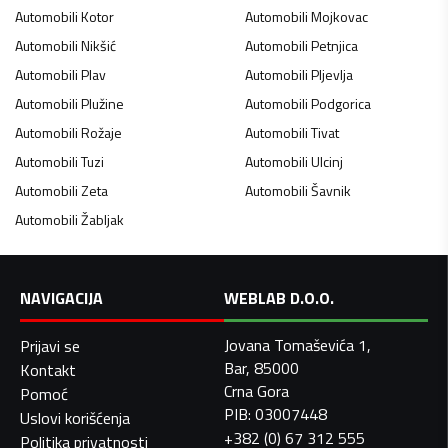
Automobili
Kotor
Automobili
Mojkovac
Automobili
Nikšić
Automobili
Petnjica
Automobili
Plav
Automobili
Pljevlja
Automobili
Plužine
Automobili
Podgorica
Automobili
Rožaje
Automobili
Tivat
Automobili
Tuzi
Automobili
Ulcinj
Automobili
Zeta
Automobili
Šavnik
Automobili
Žabljak
NAVIGACIJA
WEBLAB D.O.O.
Jovana Tomaševića 1,
Prijavi se
Bar, 85000
Kontakt
Crna Gora
Pomoć
PIB: 03007448
Uslovi korišćenja
+382 (0) 67 312 555
Politika privatnosti