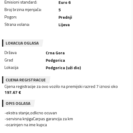
Emisioni standard
:
Euro 6
Broj brzina mjenjača
:
5
Pogon
:
Prednji
Strana volana
:
Lijeva
LOKACIJA OGLASA
Država
Crna Gora
Grad
Podgorica
Lokacija
Podgorica (uži dio)
CIJENA REGISTRACIJE
Cijena registracije za ovo vozilo na premijski razred 7 iznosi oko
197.67
€
OPIS OGLASA
-ekstra stanje,odlicno ocuvan
-servisna knjigaCarpas garancija za km
-ocarinjen na ime kupca