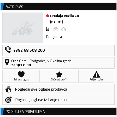
AUTO PLAC
Prodaja vozila ZB
(
HY191
)
Podgorica
+382 68 508 200
Crna Gora
-
Podgorica
,
> Okolina grada
ZABJELO BB
Sačuvaj oglas
Sačuvaj profil
Prijavi oglas
Pogledaj sve oglase prodavca
Pogledaj oglase iz tvoje okoline
PODIJELI SA PRIJATELJIMA