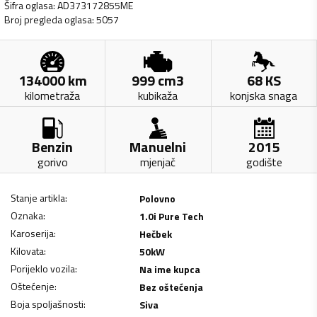
Šifra oglasa
:
AD373172855ME
Broj pregleda oglasa
:
5057
134000
km
999
cm3
68
KS
kilometraža
kubikaža
konjska snaga
Benzin
Manuelni
2015
gorivo
mjenjač
godište
Stanje artikla
:
Polovno
Oznaka
:
1.0i Pure Tech
Karoserija
:
Hečbek
Kilovata
:
50
kW
Porijeklo vozila
:
Na ime kupca
Oštećenje
:
Bez oštećenja
Boja spoljašnosti
:
Siva