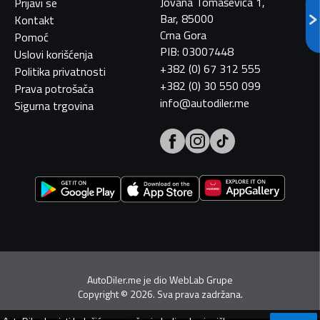
Jovana Tomaševića 1,
Prijavi se
Bar, 85000
Kontakt
Crna Gora
Pomoć
PIB: 03007448
Uslovi korišćenja
+382 (0) 67 312 555
Politika privatnosti
+382 (0) 30 550 099
Prava potrošača
info@autodiler.me
Sigurna trgovina
AutoDiler.me je dio
WebLab Grupe
Copyright
©
2026. Sva prava zadržana.