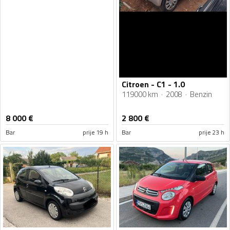
Citroen - C1 - 1.0
119000 km
2008
Benzin
8 000
€
2 800
€
Bar
prije 19 h
Bar
prije 23 h