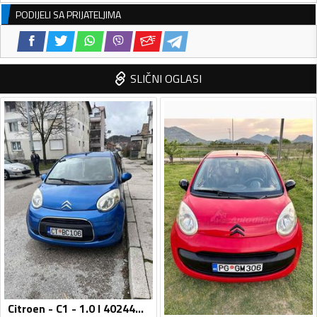
PODIJELI SA PRIJATELJIMA
SLIČNI OGLASI
Citroen - C1 - 1.0 l 402441823