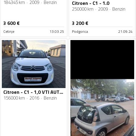
184345 km
2009
Benzin
Citroen - C1 - 1.0
250000 km
2009
Benzin
3 600
€
3 200
€
Cetinje
13.03.25
Podgorica
21.09.24
Citroen - C1 - 1,0 VTI AUTOMATIC
156000 km
2016
Benzin