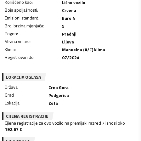
Korišćeno kao
:
Lično vozilo
Boja spoljašnosti
:
Crvena
Emisioni standard
:
Euro 4
Broj brzina mjenjača
:
5
Pogon
:
Prednji
Strana volana
:
Lijeva
Klima
:
Manuelna (A/C) klima
Registrovan do
:
07/2024
LOKACIJA OGLASA
Država
Crna Gora
Grad
Podgorica
Lokacija
Zeta
CIJENA REGISTRACIJE
Cijena registracije za ovo vozilo na premijski razred 7 iznosi oko
192.67
€
SIGURNOST