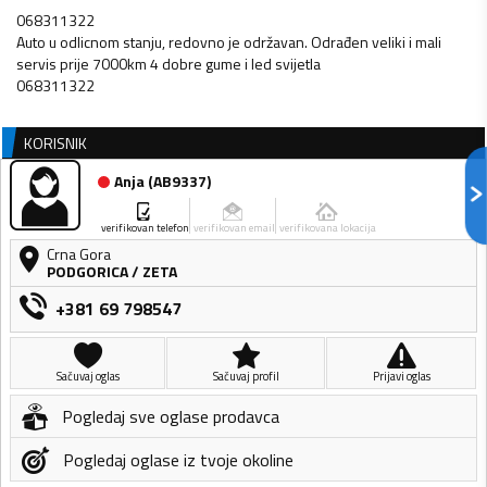
068311322
Auto u odlicnom stanju, redovno je održavan. Odrađen veliki i mali
servis prije 7000km 4 dobre gume i led svijetla
068311322
KORISNIK
Anja
(
AB9337
)
verifikovan telefon
verifikovan email
verifikovana lokacija
Crna Gora
PODGORICA
/
ZETA
+381 69 798547
Sačuvaj oglas
Sačuvaj profil
Prijavi oglas
Pogledaj sve oglase prodavca
Pogledaj oglase iz tvoje okoline