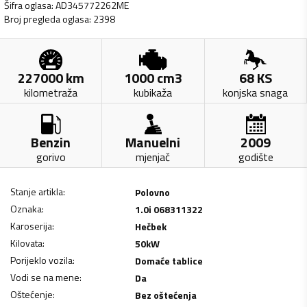
Šifra oglasa
:
AD345772262ME
Broj pregleda oglasa
:
2398
227000
km
1000
cm3
68
KS
kilometraža
kubikaža
konjska snaga
Benzin
Manuelni
2009
gorivo
mjenjač
godište
Stanje artikla
:
Polovno
Oznaka
:
1.0i 068311322
Karoserija
:
Hečbek
Kilovata
:
50
kW
Porijeklo vozila
:
Domaće tablice
Vodi se na mene
:
Da
Oštećenje
:
Bez oštećenja