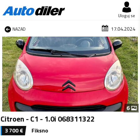
Uloguj se
17.04.2024
NAZAD
1 od 6
6
Citroen - C1 - 1.0i 068311322
3 700
€
Fiksno