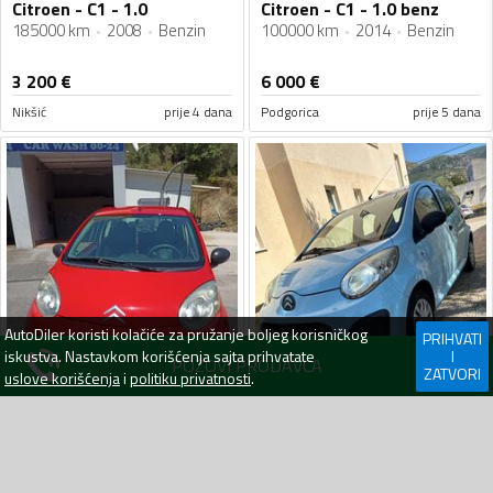
Citroen - C1 - 1.0
Citroen - C1 - 1.0 benz
185000 km
2008
Benzin
100000 km
2014
Benzin
3 200
€
6 000
€
Nikšić
prije 4 dana
Podgorica
prije 5 dana
AutoDiler
koristi kolačiće za pružanje boljeg korisničkog
PRIHVATI
iskustva. Nastavkom korišćenja sajta prihvatate
I
POZOVI PRODAVCA
ZATVORI
uslove korišćenja
i
politiku privatnosti
.
Citroen - C1 - 1.0
Citroen - C1 - 1.0
270000 km
2008
Benzin
253460 km
2012
Benzin