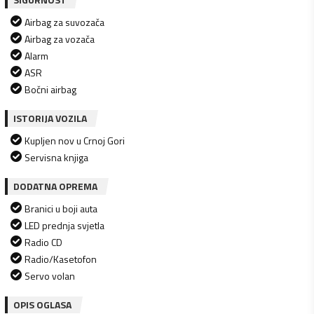
Airbag za suvozača
Airbag za vozača
Alarm
ASR
Bočni airbag
ISTORIJA VOZILA
Kupljen nov u Crnoj Gori
Servisna knjiga
DODATNA OPREMA
Branici u boji auta
LED prednja svjetla
Radio CD
Radio/Kasetofon
Servo volan
OPIS OGLASA