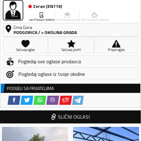
Zoran
(
EN716
)
verifikovan telefon
verifikovan email
verifikovana lokacija
Crna Gora
PODGORICA
/
> OKOLINA GRADA
Sačuvaj oglas
Sačuvaj profil
Prijavi oglas
Pogledaj sve oglase prodavca
Pogledaj oglase iz tvoje okoline
PODIJELI SA PRIJATELJIMA
SLIČNI OGLASI