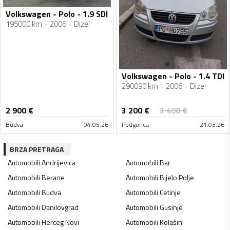
Volkswagen - Polo - 1.9 SDI
195000 km
2006
Dizel
Volkswagen - Polo - 1.4 TDI
290090 km
2006
Dizel
3 200
€
2 900
€
3 400
€
Budva
04.05.26
Podgorica
21.03.26
BRZA PRETRAGA
Automobili
Andrijevica
Automobili
Bar
Automobili
Berane
Automobili
Bijelo Polje
Automobili
Budva
Automobili
Cetinje
Automobili
Danilovgrad
Automobili
Gusinje
Automobili
Herceg Novi
Automobili
Kolašin