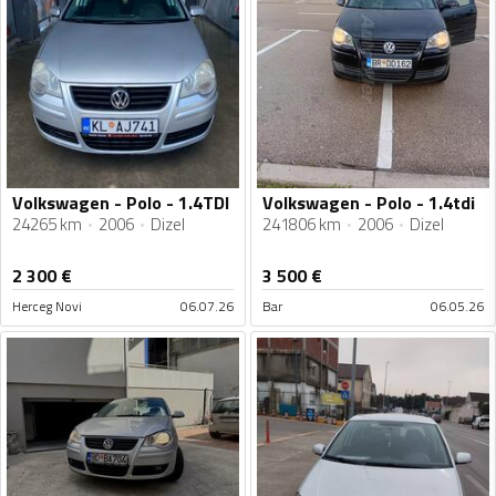
Volkswagen - Polo - 1.4TDI
Volkswagen - Polo - 1.4tdi
24265 km
2006
Dizel
241806 km
2006
Dizel
2 300
€
3 500
€
Herceg Novi
06.07.26
Bar
06.05.26