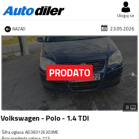
Uloguj se
23.05.2026
NAZAD
1 od 8
8
Volkswagen - Polo - 1.4 TDI
Šifra oglasa
:
AD383726303ME
Broj pregleda oglasa
:
773