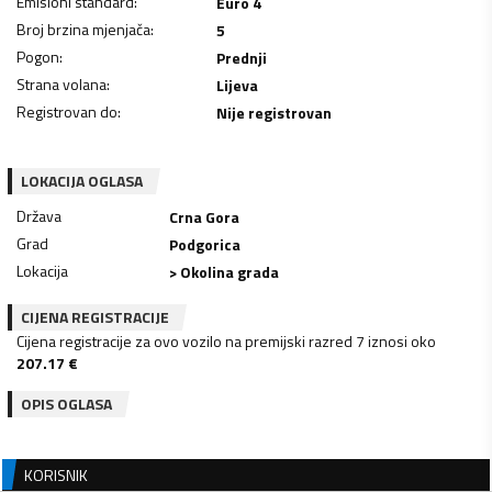
Emisioni standard
:
Euro 4
Broj brzina mjenjača
:
5
Pogon
:
Prednji
Strana volana
:
Lijeva
Registrovan do
:
Nije registrovan
LOKACIJA OGLASA
Država
Crna Gora
Grad
Podgorica
Lokacija
> Okolina grada
CIJENA REGISTRACIJE
Cijena registracije za ovo vozilo na premijski razred 7 iznosi oko
207.17
€
OPIS OGLASA
KORISNIK