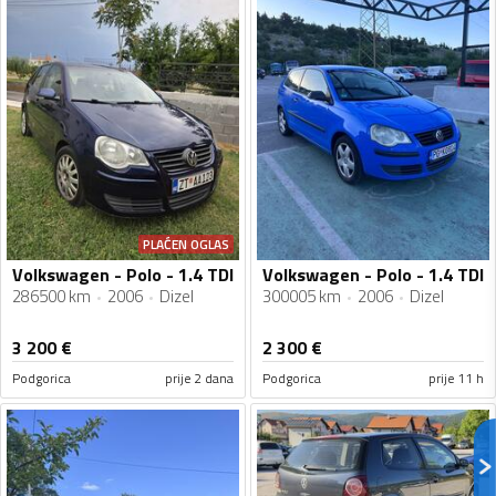
PLAĆEN OGLAS
Volkswagen - Polo - 1.4 TDI
Volkswagen - Polo - 1.4 TDI
286500 km
2006
Dizel
300005 km
2006
Dizel
3 200
€
2 300
€
Podgorica
prije 2 dana
Podgorica
prije 11 h