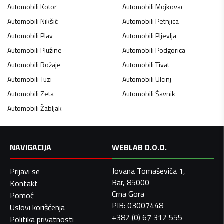
Automobili
Kotor
Automobili
Mojkovac
Automobili
Nikšić
Automobili
Petnjica
Automobili
Plav
Automobili
Pljevlja
Automobili
Plužine
Automobili
Podgorica
Automobili
Rožaje
Automobili
Tivat
Automobili
Tuzi
Automobili
Ulcinj
Automobili
Zeta
Automobili
Šavnik
Automobili
Žabljak
NAVIGACIJA
WEBLAB D.O.O.
Jovana Tomaševića 1,
Prijavi se
Bar, 85000
Kontakt
Crna Gora
Pomoć
PIB: 03007448
Uslovi korišćenja
+382 (0) 67 312 555
Politika privatnosti