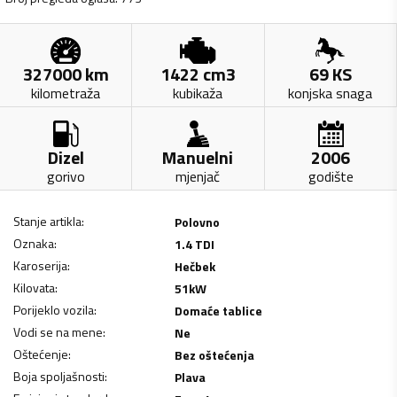
327000
km
1422
cm3
69
KS
kilometraža
kubikaža
konjska snaga
Dizel
Manuelni
2006
gorivo
mjenjač
godište
Stanje artikla
:
Polovno
Oznaka
:
1.4 TDI
Karoserija
:
Hečbek
Kilovata
:
51
kW
Porijeklo vozila
:
Domaće tablice
Vodi se na mene
:
Ne
Oštećenje
:
Bez oštećenja
Boja spoljašnosti
:
Plava