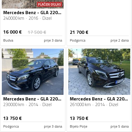
PLAĆEN OGLAS
Mercedes Benz - GLA 220 - GLA 220D 4MATIC AMG
240000 km
2016
Dizel
16 000
€
17 500
€
21 700
€
Budva
prije 3 dana
Podgorica
prije 2 dana
Mercedes Benz - GLA 220 - 2,2
Mercedes Benz - GLA 220 - 2.2
230000 km
2014
Dizel
261000 km
2014
Dizel
13 750
€
13 750
€
Podgorica
prije 3 dana
Bijelo Polje
prije 5 dana