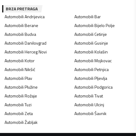
BRZA PRETRAGA
Automobili
Andrijevica
Automobili
Bar
Automobili
Berane
Automobili
Bijelo Polje
Automobili
Budva
Automobili
Cetinje
Automobili
Danilovgrad
Automobili
Gusinje
Automobili
Herceg Novi
Automobili
Kolašin
Automobili
Kotor
Automobili
Mojkovac
Automobili
Nikšić
Automobili
Petnjica
Automobili
Plav
Automobili
Pljevlja
Automobili
Plužine
Automobili
Podgorica
Automobili
Rožaje
Automobili
Tivat
Automobili
Tuzi
Automobili
Ulcinj
Automobili
Zeta
Automobili
Šavnik
Automobili
Žabljak