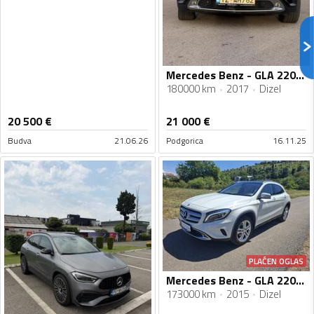
Mercedes Benz - GLA 220 - GLA 220 D 4MATIC
180000 km
2017
Dizel
20 500
€
21 000
€
Budva
21.06.26
Podgorica
16.11.25
PLAĆEN OGLAS
Mercedes Benz - GLA 220 - 220 cdi
173000 km
2015
Dizel