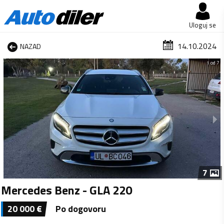
Uloguj se
14.10.2024
NAZAD
1 od 7
7
Mercedes Benz - GLA 220
20 000
€
Po dogovoru