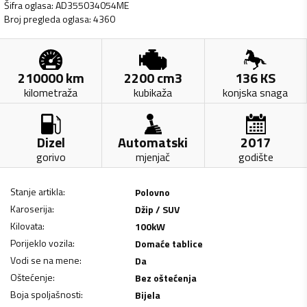
Šifra oglasa
:
AD355034054ME
Broj pregleda oglasa
:
4360
210000
km
2200
cm3
136
KS
kilometraža
kubikaža
konjska snaga
Dizel
Automatski
2017
gorivo
mjenjač
godište
Stanje artikla
:
Polovno
Karoserija
:
Džip / SUV
Kilovata
:
100
kW
Porijeklo vozila
:
Domaće tablice
Vodi se na mene
:
Da
Oštećenje
:
Bez oštećenja
Boja spoljašnosti
:
Bijela