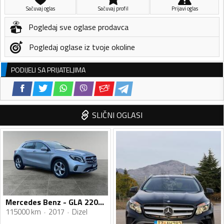
Sačuvaj oglas
Sačuvaj profil
Prijavi oglas
Pogledaj sve oglase prodavca
Pogledaj oglase iz tvoje okoline
PODIJELI SA PRIJATELJIMA
SLIČNI OGLASI
Mercedes Benz - GLA 220 - 2200
115000 km
2017
Dizel