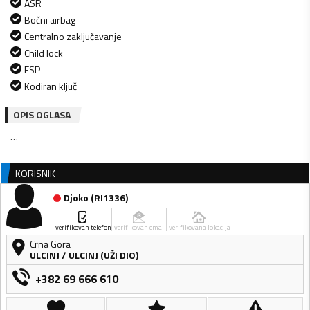
ASR
Bočni airbag
Centralno zaključavanje
Child lock
ESP
Kodiran ključ
OPIS OGLASA
…
KORISNIK
Djoko
(
RI1336
)
verifikovan telefon
verifikovan email
verifikovana lokacija
Crna Gora
ULCINJ
/
ULCINJ (UŽI DIO)
+382 69 666 610