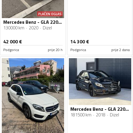
PLAĆEN OGLAS
Mercedes Benz - GLA 220 - AMG 4 MATIC LIMITED EDITION
130000 km
2020
Dizel
42 000
€
14 300
€
Podgorica
prije 20 h
Podgorica
prije 2 dana
Mercedes Benz - GLA 220 - 4MATIC AMG Line - Night Edition (Premium Plus)
181500 km
2018
Dizel