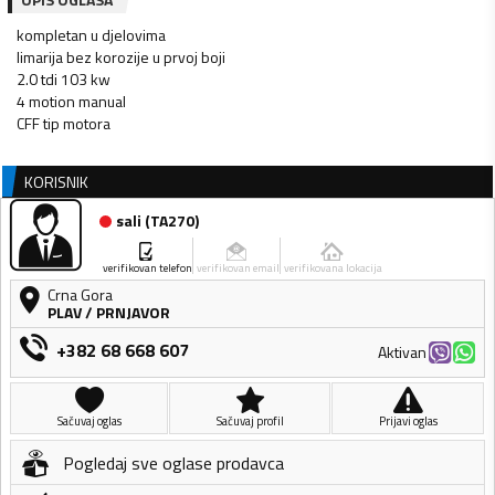
kompletan u djelovima
limarija bez korozije u prvoj boji
2.0 tdi 103 kw
4 motion manual
CFF tip motora
KORISNIK
sali
(
TA270
)
verifikovan telefon
verifikovan email
verifikovana lokacija
Crna Gora
PLAV
/
PRNJAVOR
+382 68 668 607
Aktivan
Sačuvaj oglas
Sačuvaj profil
Prijavi oglas
Pogledaj sve oglase prodavca