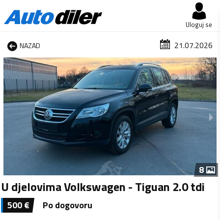
Uloguj se
21.07.2026
NAZAD
1 od 8
8
U djelovima Volkswagen - Tiguan 2.0 tdi
500
€
Po dogovoru