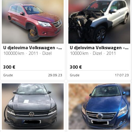
U djelovima Volkswagen - Tiguan 2.0TDI 2011g
U djelovima Volkswagen - Tiguan 2.0TDI 2011g
100000 km
2011
Dizel
10000 km
Dizel
2011
300
€
300
€
Grude
29.09.23
Grude
17.07.23