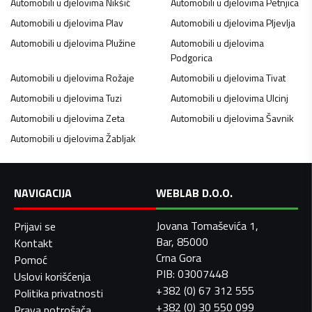
Automobili u djelovima
Nikšić
Automobili u djelovima
Petnjica
Automobili u djelovima
Plav
Automobili u djelovima
Pljevlja
Automobili u djelovima
Plužine
Automobili u djelovima
Podgorica
Automobili u djelovima
Rožaje
Automobili u djelovima
Tivat
Automobili u djelovima
Tuzi
Automobili u djelovima
Ulcinj
Automobili u djelovima
Zeta
Automobili u djelovima
Šavnik
Automobili u djelovima
Žabljak
NAVIGACIJA
WEBLAB D.O.O.
Jovana Tomaševića 1,
Prijavi se
Bar, 85000
Kontakt
Crna Gora
Pomoć
PIB: 03007448
Uslovi korišćenja
+382 (0) 67 312 555
Politika privatnosti
+382 (0) 30 550 099
Prava potrošača