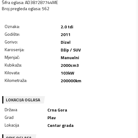
Šifra oglasa
:
AD387287744ME
Broj pregleda oglasa
:
562
Oznaka
:
2.0 tdi
Godište
:
2011
Gorivo
:
Dizel
Karoserija
:
Džip / SUV
Mjenjač
:
Manuelni
Kubikaža
:
2000
cm3
Kilovata
:
103
kW
Kilometraža
:
200000
km
LOKACIJA OGLASA
Država
Crna Gora
Grad
Plav
Lokacija
Centar grada
OPIS OGLASA