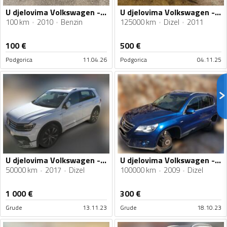
U djelovima Volkswagen - Tiguan 2.0Tfsi benzin
U djelovima Volkswagen - Tiguan 20 tdi
100 km
2010
Benzin
125000 km
Dizel
2011
100
€
500
€
Podgorica
11.04.26
Podgorica
04.11.25
U djelovima Volkswagen - Tiguan 2017g 2.0TDI R-LINE 4MOTION
U djelovima Volkswagen - Tiguan 2009g 2.0TDI 4MOTION
50000 km
2017
Dizel
100000 km
2009
Dizel
1 000
€
300
€
Grude
13.11.23
Grude
18.10.23