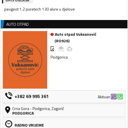
peugeot 1.2 puretech 130 alure u djelove
AUTO OTPAD
Auto otpad Vuksanović
(
RO926
)
Podgorica
+382 69 995 361
Aktivan
Crna Gora
-
Podgorica
,
Zagorič
PODGORICA
RADNO VRIJEME