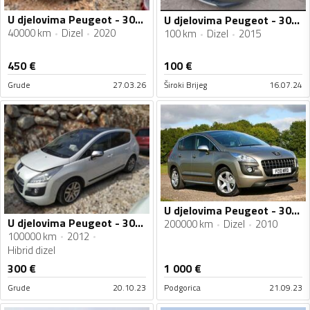
U djelovima Peugeot - 3008 P84 2020 1.5HDI 1.5D
U djelovima Peugeot - 3008
40000 km
Dizel
2020
100 km
Dizel
2015
450
€
100
€
Grude
27.03.26
Široki Brijeg
16.07.24
U djelovima Peugeot - 3008 1.6 HDI
U djelovima Peugeot - 3008 2012g 2.0HDI HYBRID4
200000 km
Dizel
2010
100000 km
2012
Hibrid dizel
300
€
1 000
€
Grude
20.10.23
Podgorica
21.09.23