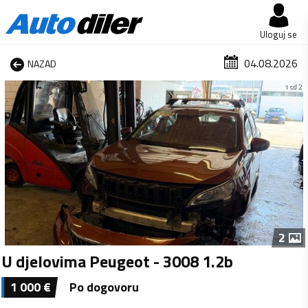
Uloguj se
04.08.2026
NAZAD
1 od 2
2
U djelovima Peugeot - 3008 1.2b
1 000
€
Po dogovoru