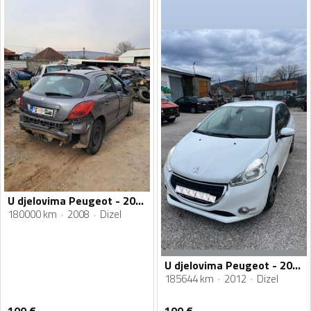
U djelovima Peugeot - 207 1.6 HDI
180000 km
2008
Dizel
U djelovima Peugeot - 208 1.4 HDI
185644 km
2012
Dizel
100
€
100
€