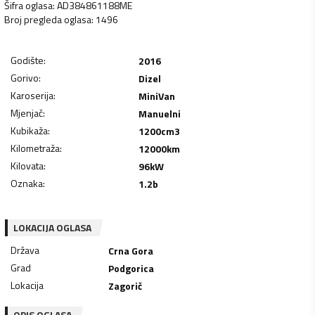
Šifra oglasa
:
AD384861188ME
Broj pregleda oglasa
:
1496
Godište
:
2016
Gorivo
:
Dizel
Karoserija
:
MiniVan
Mjenjač
:
Manuelni
Kubikaža
:
1200
cm3
Kilometraža
:
12000
km
Kilovata
:
96
kW
Oznaka
:
1.2b
LOKACIJA OGLASA
Država
Crna Gora
Grad
Podgorica
Lokacija
Zagorič
OPIS OGLASA