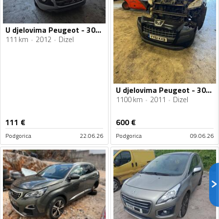
U djelovima Peugeot - 3008 1.6 hdi
111 km
2012
Dizel
U djelovima Peugeot - 3008 1.6 hdi
1100 km
2011
Dizel
111
€
600
€
Podgorica
22.06.26
Podgorica
09.06.26