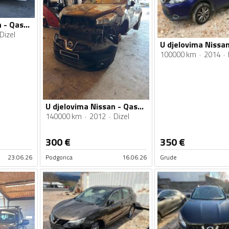
U djelovima Nissan - Qashqai 1.5
Dizel
100000 km
2014
U djelovima Nissan - Qashqai 1,5 dci
140000 km
2012
Dizel
300
€
350
€
23.06.26
Podgorica
16.06.26
Grude