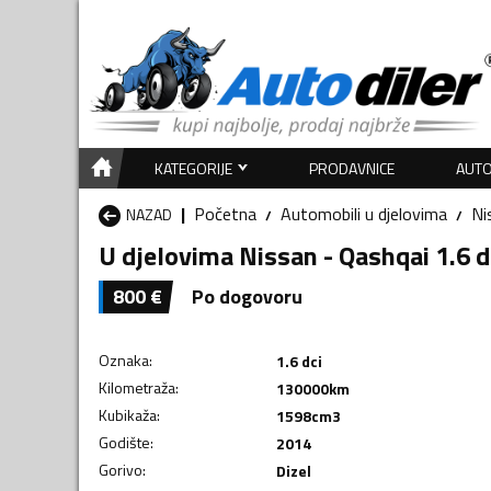
KATEGORIJE
PRODAVNICE
AUTO
Početna
Automobili u djelovima
Ni
NAZAD
U djelovima Nissan - Qashqai 1.6 d
800
€
Po dogovoru
Oznaka
:
1.6 dci
Kilometraža
:
130000
km
Kubikaža
:
1598
cm3
Godište
:
2014
Gorivo
:
Dizel