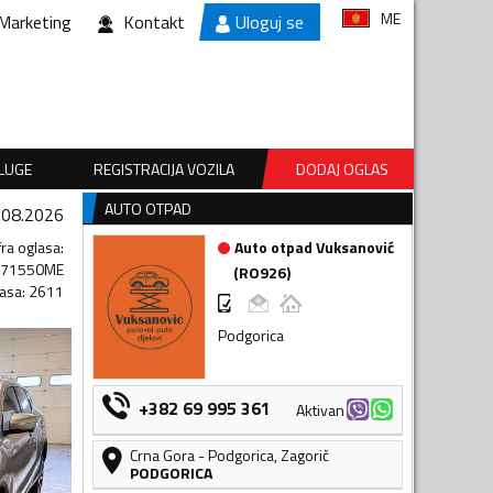
ME
Marketing
Kontakt
Uloguj se
SLUGE
REGISTRACIJA VOZILA
DODAJ OGLAS
AUTO OTPAD
.08.2026
fra oglasa
:
Auto otpad Vuksanović
871550ME
(
RO926
)
lasa
:
2611
Podgorica
+382 69 995 361
Aktivan
Crna Gora
-
Podgorica
,
Zagorič
PODGORICA