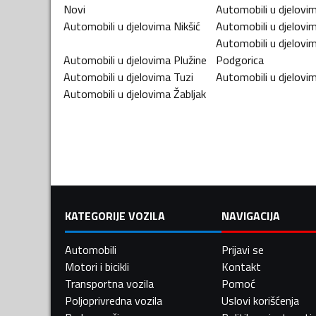
Novi
Automobili u djelovi
Automobili u djelovima
Nikšić
Automobili u djelovi
Automobili u djelovi
Automobili u djelovima
Plužine
Podgorica
Automobili u djelovima
Tuzi
Automobili u djelovi
Automobili u djelovima
Žabljak
KATEGORIJE VOZILA
NAVIGACIJA
Automobili
Prijavi se
Motori i bicikli
Kontakt
Transportna vozila
Pomoć
Poljoprivredna vozila
Uslovi korišćenja