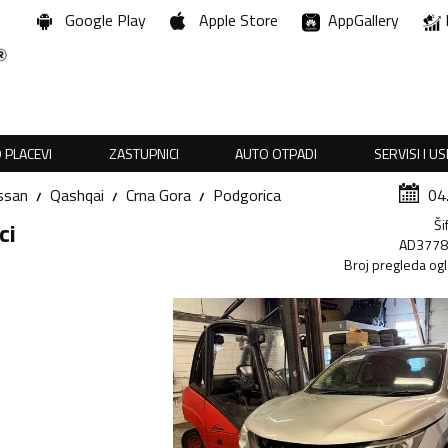
Google Play
Apple Store
AppGallery
 PLACEVI
ZASTUPNICI
AUTO OTPADI
SERVISI I U
ssan
Qashqai
Crna Gora
Podgorica
04
Ši
ci
AD377
Broj pregleda og