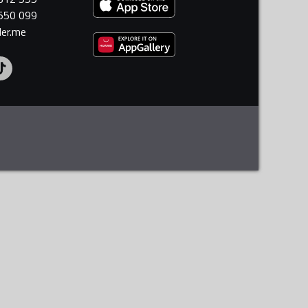
 550 099
ler.me