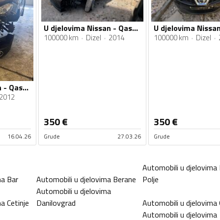
U djelovima Nissan - Qashqai J11 2014 1.6DCI 1.6D
100000 km
Dizel
2014
100000 km
Dizel
U djelovima Nissan - Qashqai 1.6dci
2012
350
€
350
€
16.04.26
Grude
27.03.26
Grude
Automobili u djelovima
ma
Bar
Automobili u djelovima
Berane
Polje
Automobili u djelovima
ma
Cetinje
Danilovgrad
Automobili u djelovima
Automobili u djelovima