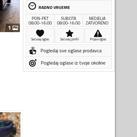
RADNO VRIJEME
PON-PET
SUBOTA
NEDJELJA
08:00-16:00
08:00-16:00
ZATVORENO
1
Sačuvaj oglas
Sačuvaj profil
Prijavi oglas
Pogledaj sve oglase prodavca
Pogledaj oglase iz tvoje okoline