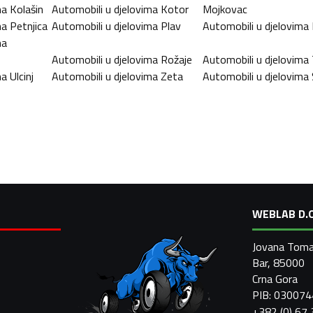
ma
Kolašin
Automobili u djelovima
Kotor
Mojkovac
ma
Petnjica
Automobili u djelovima
Plav
Automobili u djelovima
ma
Automobili u djelovima
Rožaje
Automobili u djelovima
ma
Ulcinj
Automobili u djelovima
Zeta
Automobili u djelovima
WEBLAB D.O
Jovana Toma
Bar, 85000
Crna Gora
PIB: 03007
+382 (0) 67