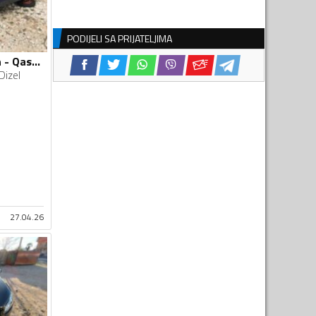
PODIJELI SA PRIJATELJIMA
U djelovima Nissan - Qashqai J11 2014 1.6DCI
Dizel
27.04.26