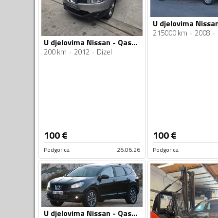
215000 km
2008
U djelovima Nissan - Qashqai 1.5 dci
200 km
2012
Dizel
100
€
100
€
Podgorica
26.06.26
Podgorica
U djelovima Nissan - Qashqai 2.0