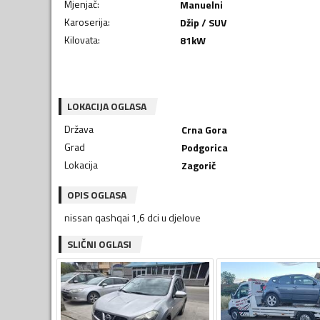
Mjenjač
:
Manuelni
Karoserija
:
Džip / SUV
Kilovata
:
81
kW
LOKACIJA OGLASA
Država
Crna Gora
Grad
Podgorica
Lokacija
Zagorič
OPIS OGLASA
nissan qashqai 1,6 dci u djelove
SLIČNI OGLASI