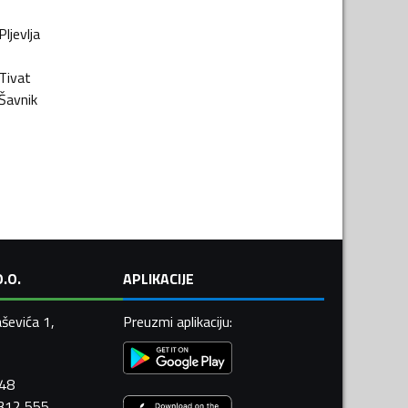
Pljevlja
Tivat
Šavnik
.O.
APLIKACIJE
ševića 1,
Preuzmi aplikaciju
:
448
 312 555