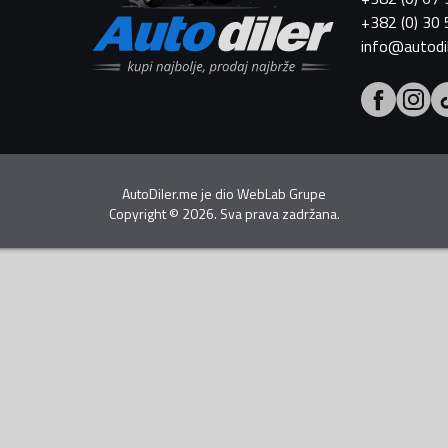
+382 (0) 30
info@autodi
AutoDiler.me je dio
WebLab Grupe
Copyright
©
2026. Sva prava zadržana.