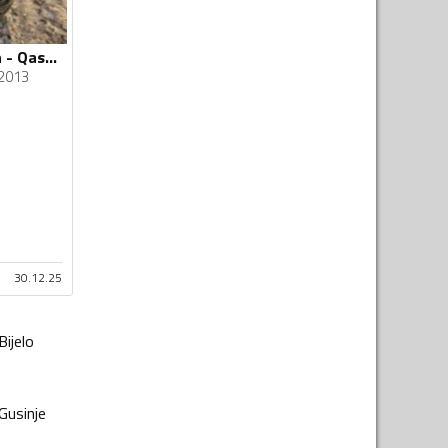
U djelovima Nissan - Qashqai J10 2013 1.6DCI 4WD
2013
30.12.25
Bijelo
Gusinje