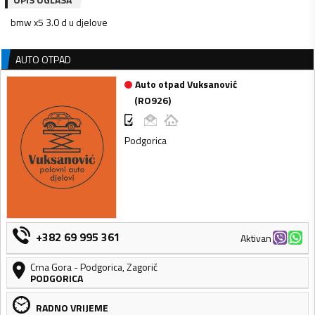
bmw x5 3.0 d u djelove
AUTO OTPAD
Auto otpad Vuksanović
(
RO926
)
Podgorica
+382 69 995 361
Aktivan
Crna Gora
-
Podgorica
,
Zagorič
PODGORICA
RADNO VRIJEME