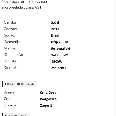
Šifra oglasa
:
AD385176596ME
Broj pregleda oglasa
:
691
Oznaka
:
3.0 d
Godište
:
2012
Gorivo
:
Dizel
Karoserija
:
Džip / SUV
Mjenjač
:
Automatski
Kilometraža
:
140000
km
Kilovata
:
190
kW
Kubikaža
:
2993
cm3
LOKACIJA OGLASA
Država
Crna Gora
Grad
Podgorica
Lokacija
Zagorič
OPIS OGLASA