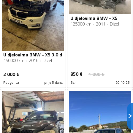
U djelovima BMW - X5
125000 km
2011
Dizel
U djelovima BMW - X5 3.0 d
150000 km
2016
Dizel
850
€
2 000
€
1 000
€
Podgorica
prije 5 dana
Bar
20.10.25