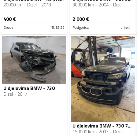
20000 km
Dizel
2018
300000 km
2004
Dizel
400
€
2 000
€
Grude
15.12.22
Podgorica
prije 4 h
U djelovima BMW - 730
Dizel
2017
U djelovima BMW - 730 730d
150000 km
2013
Dizel