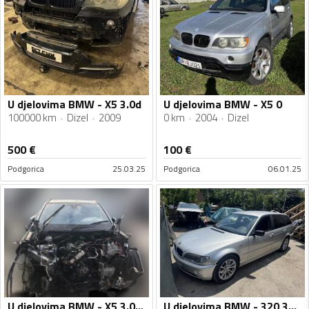
U djelovima BMW - X5 3.0d
U djelovima BMW - X5 0
100000 km
Dizel
2009
0 km
2004
Dizel
500
€
100
€
Podgorica
25.03.25
Podgorica
06.01.25
U djelovima BMW - X5 3.0d 2018g
U djelovima BMW - 320 320d