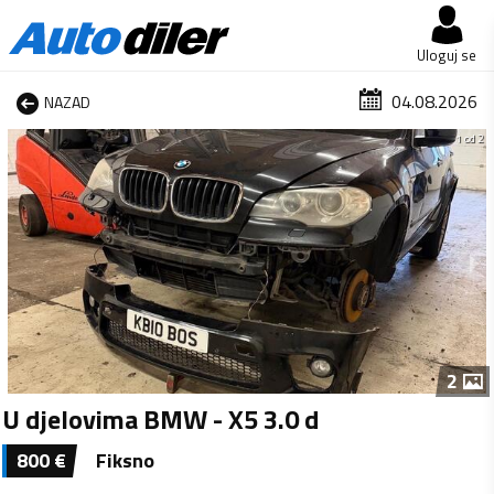
Uloguj se
04.08.2026
NAZAD
1 od 2
2
U djelovima BMW - X5 3.0 d
800
€
Fiksno