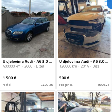
U djelovima Audi - A6 3.0 TDI
U djelovima Audi - A6 3,0 tdi
400000 km
2006
Dizel
120000 km
2014
Dizel
1 500
€
500
€
Nikšić
04.07.26
Podgorica
16.06.26