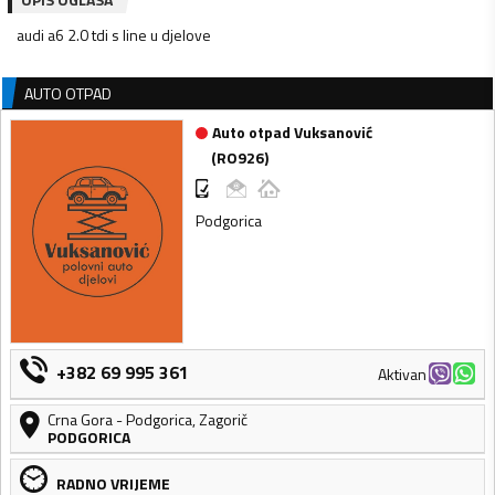
audi a6 2.0 tdi s line u djelove
AUTO OTPAD
Auto otpad Vuksanović
(
RO926
)
Podgorica
+382 69 995 361
Aktivan
Crna Gora
-
Podgorica
,
Zagorič
PODGORICA
RADNO VRIJEME