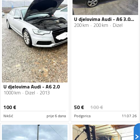
U djelovima Audi - A6 3.0Tdi , 3.0Tdi
200 km
200 km
Dizel
U djelovima Audi - A6 2.0
1000 km
Dizel
2013
50
€
100
€
100
€
Nikšić
prije 6 dana
Podgorica
11.07.26