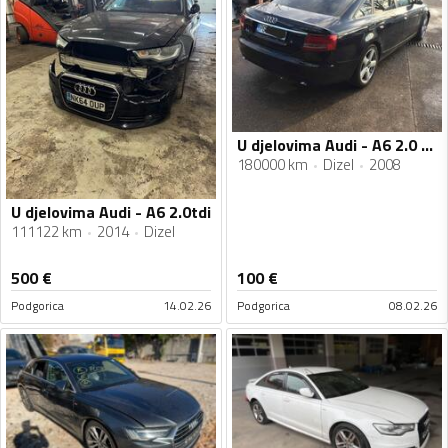
U djelovima Audi - A6 2.0 TDI
180000 km
Dizel
2008
U djelovima Audi - A6 2.0tdi
111122 km
2014
Dizel
500
€
100
€
Podgorica
14.02.26
Podgorica
08.02.26