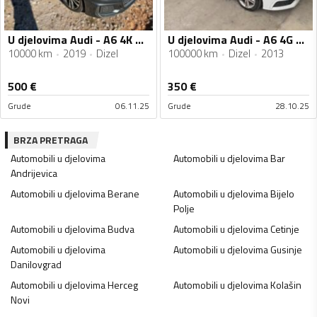
U djelovima Audi - A6 4K C8 2019 S-LINE 2.0TDI 4.0TDI
U djelovima Audi - A6 4G C7 2013 S-LINE 2.0TDI
10000 km
2019
Dizel
100000 km
Dizel
2013
500
€
350
€
Grude
06.11.25
Grude
28.10.25
BRZA PRETRAGA
Automobili u djelovima
Automobili u djelovima
Bar
Andrijevica
Automobili u djelovima
Berane
Automobili u djelovima
Bijelo
Polje
Automobili u djelovima
Budva
Automobili u djelovima
Cetinje
Automobili u djelovima
Automobili u djelovima
Gusinje
Danilovgrad
Automobili u djelovima
Herceg
Automobili u djelovima
Kolašin
Novi