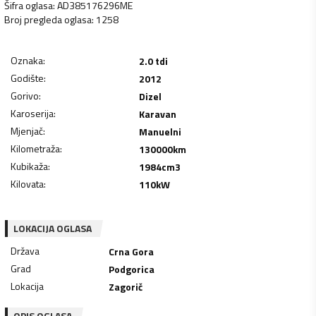
Šifra oglasa
:
AD385176296ME
Broj pregleda oglasa
:
1258
Oznaka
:
2.0 tdi
Godište
:
2012
Gorivo
:
Dizel
Karoserija
:
Karavan
Mjenjač
:
Manuelni
Kilometraža
:
130000
km
Kubikaža
:
1984
cm3
Kilovata
:
110
kW
LOKACIJA OGLASA
Država
Crna Gora
Grad
Podgorica
Lokacija
Zagorič
OPIS OGLASA