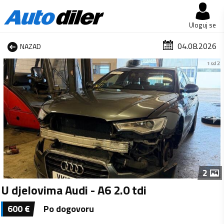
Uloguj se
04.08.2026
NAZAD
1 od 2
2
U djelovima Audi - A6 2.0 tdi
600
€
Po dogovoru