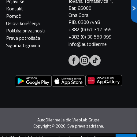
Jovana Tomaševića 1,
Prijavi se
Bar, 85000
Kontakt
Crna Gora
Pomoć
PIB: 03007448
Uslovi korišćenja
+382 (0) 67 312 555
Politika privatnosti
+382 (0) 30 550 099
Prava potrošača
info@autodiler.me
Sigurna trgovina
AutoDiler.me je dio
WebLab Grupe
Copyright
©
2026. Sva prava zadržana.