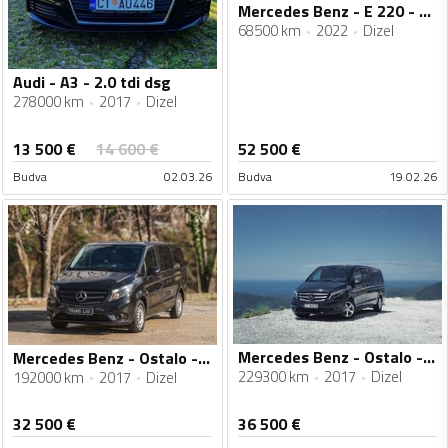
Mercedes Benz - E 220 - cdi 4matic
68500 km
2022
Dizel
Audi - A3 - 2.0 tdi dsg
278000 km
2017
Dizel
13 500
€
14 600
€
52 500
€
Budva
02.03.26
Budva
19.02.26
Mercedes Benz - Ostalo - Vito Tourer 116cdi
Mercedes Benz - Ostalo - Vito 116cdi
229300 km
2017
Dizel
192000 km
2017
Dizel
32 500
€
36 500
€