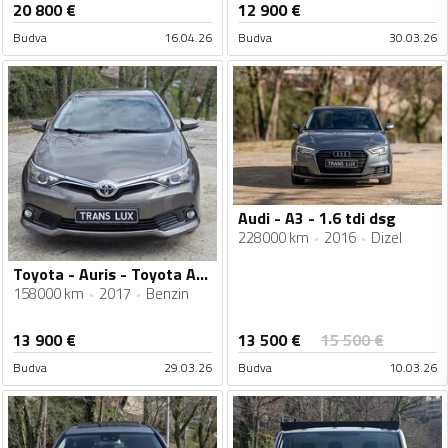
20 800
€
12 900
€
Budva
16.04.26
Budva
30.03.26
Audi - A3 - 1.6 tdi dsg
228000 km
2016
Dizel
Toyota - Auris - Toyota Auris 1.6benzin
158000 km
2017
Benzin
13 500
€
13 900
€
15 500
€
Budva
29.03.26
Budva
10.03.26