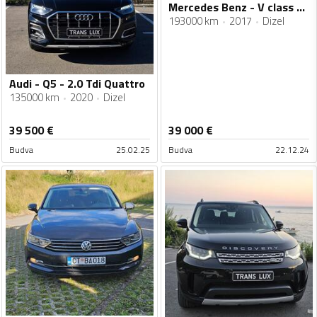
Mercedes Benz - V class - V220 d
193000 km
2017
Dizel
Audi - Q5 - 2.0 Tdi Quattro
135000 km
2020
Dizel
39 500
€
39 000
€
Budva
25.02.25
Budva
22.12.24