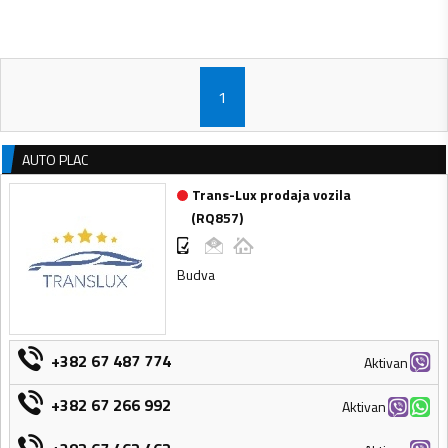
1
AUTO PLAC
Trans-Lux prodaja vozila
(
RQ857
)
Budva
+382 67 487 774
Aktivan
+382 67 266 992
Aktivan