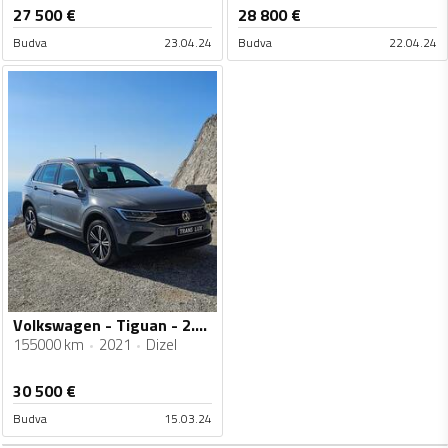
27 500
€
28 800
€
Budva
23.04.24
Budva
22.04.24
Volkswagen - Tiguan - 2.0tdi dsg 4motion
155000 km
2021
Dizel
30 500
€
Budva
15.03.24