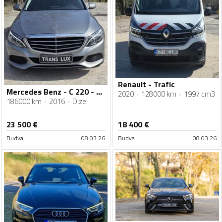
Renault - Trafic
Mercedes Benz - C 220 - Mercedes Benz C220cdi
2020
128000 km
1997 cm3
186000 km
2016
Dizel
23 500
€
18 400
€
Budva
08.03.26
Budva
08.03.26