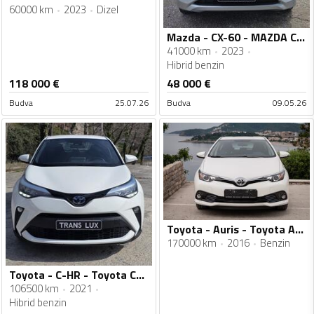
60000 km
2023
Dizel
Mazda - CX-60 - MAZDA CX 60 CX-60 2.5L e-SKYACTIV PHEV 4x4 HOMURA
41000 km
2023
Hibrid benzin
118 000
€
48 000
€
Budva
25.07.26
Budva
09.05.26
Toyota - Auris - Toyota Auris 1.6benzin
170000 km
2016
Benzin
Toyota - C-HR - Toyota Chr 1.8 hybrid
106500 km
2021
Hibrid benzin