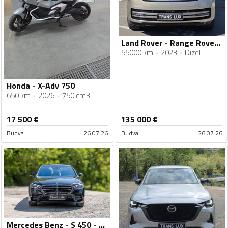
Land Rover - Range Rover - 3.0d
55000 km
2023
Dizel
Honda - X-Adv 750
650 km
2026
750 cm3
17 500
€
135 000
€
Budva
26.07.26
Budva
26.07.26
Mercedes Benz - S 450 - S450d 4matic Long AMG Line