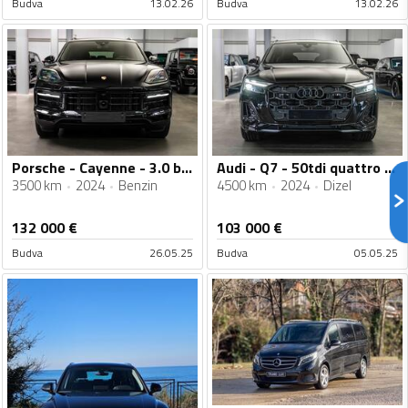
Budva
13.02.26
Budva
13.02.26
Porsche - Cayenne - 3.0 benzin
Audi - Q7 - 50tdi quattro 3xS-line
3500 km
2024
Benzin
4500 km
2024
Dizel
132 000
€
103 000
€
Budva
26.05.25
Budva
05.05.25