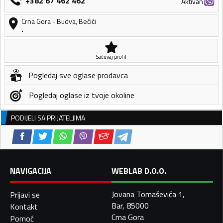
+382 67 462 462
Aktivan
Crna Gora
-
Budva
,
Bečići
.
Sačuvaj profil
Pogledaj sve oglase prodavca
Pogledaj oglase iz tvoje okoline
PODIJELI SA PRIJATELJIMA
NAVIGACIJA
WEBLAB D.O.O.
Jovana Tomaševića 1,
Prijavi se
Bar, 85000
Kontakt
Crna Gora
Pomoć