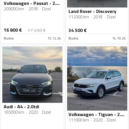
Volkswagen - Passat - 2.0 tdi dsg
209000 km
2018
Dizel
Land Rover - Discovery
112000 km
2018
Dizel
16 800
€
17 200
€
34 500
€
Budva
15.12.24
Budva
14.10.24
Audi - A4 - 2.0tdi
165000 km
2020
Dizel
Volkswagen - Tiguan - 2.0tdi
111000 km
2020
Dizel