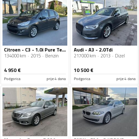
Citroen - C3 - 1.0i Pure Tech
Audi - A3 - 2.0Tdi
134000 km
2015
Benzin
217000 km
2013
Dizel
4 950
€
10 500
€
Podgorica
prije 4 dana
Podgorica
prije 4 dana