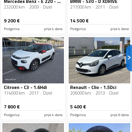
Mercedes Benz - E 220 - Avantgard
BMW - 530 - D XDRIVE
232000 km
2009
Dizel
217000 km
2011
Dizel
9 200
€
14 500
€
Podgorica
prije 4 dana
Podgorica
prije 4 dana
Citroen - C3 - 1.6Hdi
Renault - Clio - 1.5Dci
174000 km
2017
Dizel
206000 km
2013
Dizel
7 800
€
5 400
€
Podgorica
prije 4 dana
Podgorica
prije 6 dana