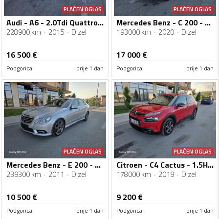
PLAĆEN OGLAS
PLAĆEN OGLAS
Audi - A6 - 2.0Tdi Quattro Ultra
Mercedes Benz - C 200 - Cdi Restajling
228900 km
2015
Dizel
193000 km
2020
Dizel
16 500
€
17 000
€
Podgorica
prije 1 dan
Podgorica
prije 1 dan
PLAĆEN OGLAS
PLAĆEN OGLAS
Mercedes Benz - E 200 - Cdi AMG
Citroen - C4 Cactus - 1.5Hdi
239300 km
2011
Dizel
178000 km
2019
Dizel
10 500
€
9 200
€
Podgorica
prije 1 dan
Podgorica
prije 1 dan