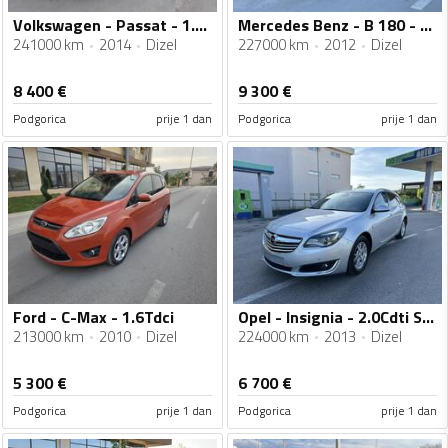
Volkswagen - Passat - 1.6Tdi Automatik
Mercedes Benz - B 180 - B180Cdi Sport
241000 km
2014
Dizel
227000 km
2012
Dizel
8 400
€
9 300
€
Podgorica
prije 1 dan
Podgorica
prije 1 dan
Ford - C-Max - 1.6Tdci
Opel - Insignia - 2.0Cdti Sports Tourer
213000 km
2010
Dizel
224000 km
2013
Dizel
5 300
€
6 700
€
Podgorica
prije 1 dan
Podgorica
prije 1 dan