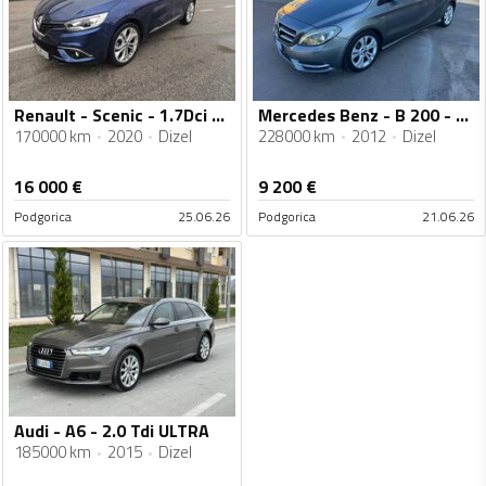
Renault - Scenic - 1.7Dci Automatik
Mercedes Benz - B 200 - Cdi Automatik Premium
170000 km
2020
Dizel
228000 km
2012
Dizel
16 000
€
9 200
€
Podgorica
25.06.26
Podgorica
21.06.26
Audi - A6 - 2.0 Tdi ULTRA
185000 km
2015
Dizel