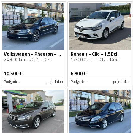
Volkswagen - Phaeton - 3.0Tdi 4Motion Restajling
Renault - Clio - 1.5Dci
246000 km
2011
Dizel
173000 km
2017
Dizel
10 500
€
6 900
€
Podgorica
prije 1 dan
Podgorica
prije 1 dan