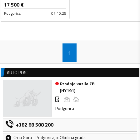
17 500
€
Podgorica
07.10.25
1
AUTO PLAC
Prodaja vozila ZB
(
HY191
)
Podgorica
+382 68 508 200
Crna Gora
-
Podgorica
,
> Okolina grada