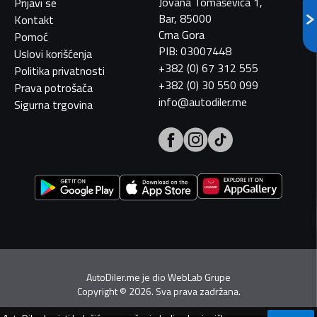
Jovana Tomaševića 1,
Prijavi se
Bar, 85000
Kontakt
Crna Gora
Pomoć
PIB: 03007448
Uslovi korišćenja
+382 (0) 67 312 555
Politika privatnosti
+382 (0) 30 550 099
Prava potrošača
info@autodiler.me
Sigurna trgovina
AutoDiler.me je dio
WebLab Grupe
Copyright
©
2026. Sva prava zadržana.