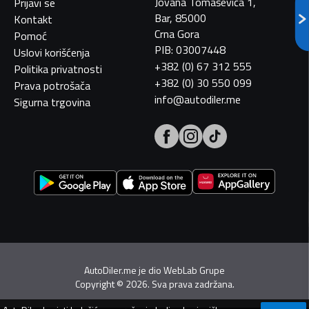
Jovana Tomaševića 1,
Prijavi se
Bar, 85000
Kontakt
Crna Gora
Pomoć
PIB: 03007448
Uslovi korišćenja
+382 (0) 67 312 555
Politika privatnosti
+382 (0) 30 550 099
Prava potrošača
info@autodiler.me
Sigurna trgovina
AutoDiler.me je dio
WebLab Grupe
Copyright
©
2026. Sva prava zadržana.