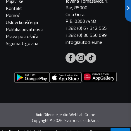
Jovana Tomaševića 1,
Prijavi se
Bar, 85000
Kontakt
Crna Gora
Pomoć
PIB: 03007448
Uslovi korišćenja
+382 (0) 67 312 555
Politika privatnosti
+382 (0) 30 550 099
Prava potrošača
info@autodiler.me
Sigurna trgovina
AutoDiler.me je dio
WebLab Grupe
Copyright
©
2026. Sva prava zadržana.