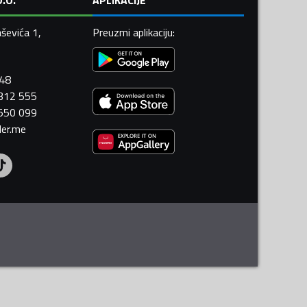
ševića 1,
Preuzmi aplikaciju
:
448
 312 555
 550 099
ler.me