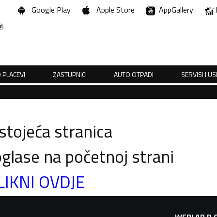
Google Play
Apple Store
AppGallery
 PLACEVI
ZASTUPNICI
AUTO OTPADI
SERVISI I U
tojeća stranica
glase na početnoj strani
LIKNI OVDJE
WEBLAB D.O