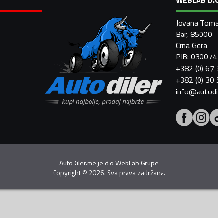
Jovana Toma
Bar, 85000
Crna Gora
PIB: 03007
+382 (0) 67
+382 (0) 30
info@autodi
AutoDiler.me je dio
WebLab Grupe
Copyright
©
2026. Sva prava zadržana.