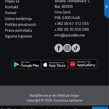
Jovana Tomaševića 1,
Prijavi se
Bar, 85000
Kontakt
Crna Gora
Pomoć
PIB: 03007448
Uslovi korišćenja
+382 (0) 67 312 555
Politika privatnosti
+382 (0) 30 550 099
Prava potrošača
info@autodiler.me
Sigurna trgovina
AutoDiler.me je dio
WebLab Grupe
Copyright
©
2026. Sva prava zadržana.