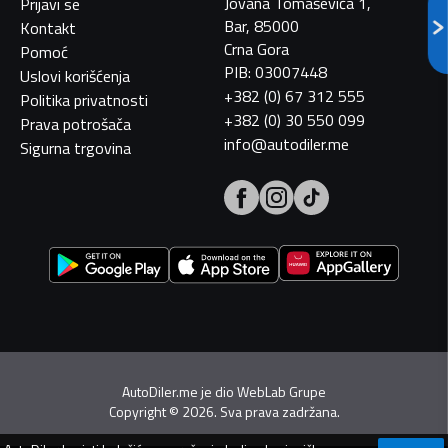
Jovana Tomaševića 1,
Prijavi se
Bar, 85000
Kontakt
Crna Gora
Pomoć
PIB: 03007448
Uslovi korišćenja
+382 (0) 67 312 555
Politika privatnosti
+382 (0) 30 550 099
Prava potrošača
info@autodiler.me
Sigurna trgovina
AutoDiler.me je dio
WebLab Grupe
Copyright
©
2026. Sva prava zadržana.