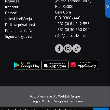
Jovana Tomaševića 1,
Prijavi se
Bar, 85000
Kontakt
Crna Gora
Pomoć
PIB: 03007448
Uslovi korišćenja
+382 (0) 67 312 555
Politika privatnosti
+382 (0) 30 550 099
Prava potrošača
info@autodiler.me
Sigurna trgovina
AutoDiler.me je dio
WebLab Grupe
Copyright
©
2026. Sva prava zadržana.