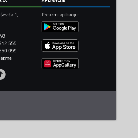
ševića 1,
Preuzmi aplikaciju
:
448
 312 555
 550 099
ler.me