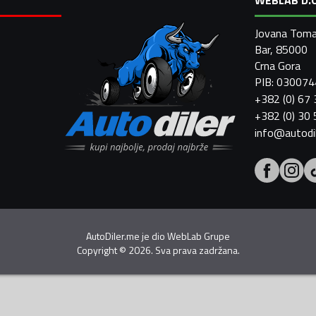
Jovana Toma
Bar, 85000
Crna Gora
PIB: 03007
+382 (0) 67
+382 (0) 30
info@autodi
AutoDiler.me je dio
WebLab Grupe
Copyright
©
2026. Sva prava zadržana.