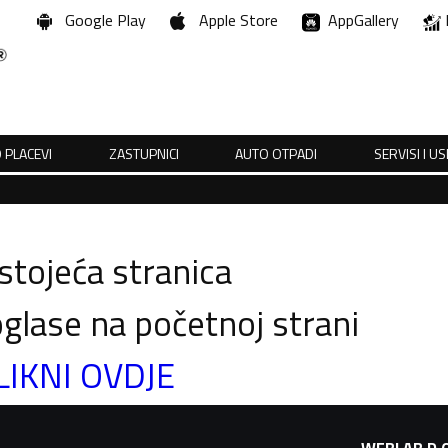
Google Play
Apple Store
AppGallery
 PLACEVI
ZASTUPNICI
AUTO OTPADI
SERVISI I U
tojeća stranica
glase na početnoj strani
LIKNI OVDJE
WEBLAB D.O