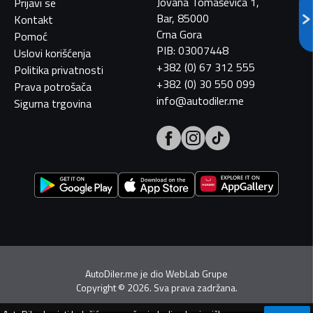
Jovana Tomaševića 1,
Prijavi se
Bar, 85000
Kontakt
Crna Gora
Pomoć
PIB: 03007448
Uslovi korišćenja
+382 (0) 67 312 555
Politika privatnosti
+382 (0) 30 550 099
Prava potrošača
info@autodiler.me
Sigurna trgovina
AutoDiler.me je dio
WebLab Grupe
Copyright
©
2026. Sva prava zadržana.