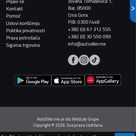
Jovana Tomaševića 1,
Prijavi se
Bar, 85000
Kontakt
Crna Gora
Pomoć
PIB: 03007448
Uslovi korišćenja
+382 (0) 67 312 555
Politika privatnosti
+382 (0) 30 550 099
Prava potrošača
info@autodiler.me
Sigurna trgovina
AutoDiler.me je dio
WebLab Grupe
Copyright
©
2026. Sva prava zadržana.