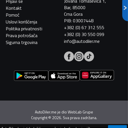
Jovana Tomaševića 1,
Prijavi se
Bar, 85000
Kontakt
Crna Gora
Pomoć
PIB: 03007448
Uslovi korišćenja
+382 (0) 67 312 555
Politika privatnosti
+382 (0) 30 550 099
Prava potrošača
info@autodiler.me
Sigurna trgovina
AutoDiler.me je dio
WebLab Grupe
Copyright
©
2026. Sva prava zadržana.