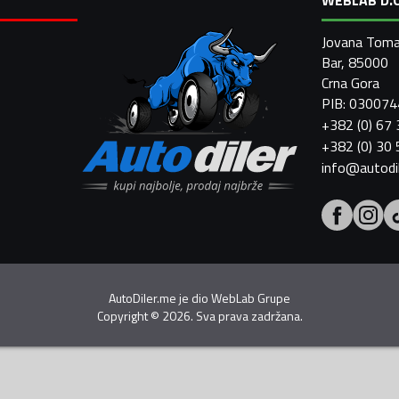
Jovana Toma
Bar, 85000
Crna Gora
PIB: 03007
+382 (0) 67
+382 (0) 30
info@autodi
AutoDiler.me je dio
WebLab Grupe
Copyright
©
2026. Sva prava zadržana.