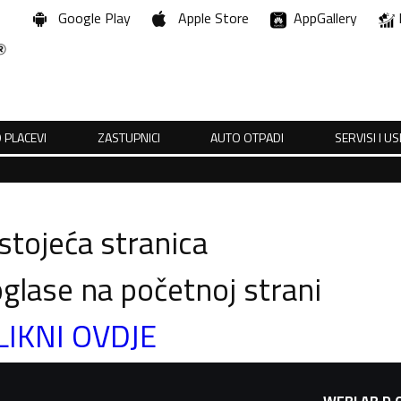
Google Play
Apple Store
AppGallery
 PLACEVI
ZASTUPNICI
AUTO OTPADI
SERVISI I U
tojeća stranica
glase na početnoj strani
LIKNI OVDJE
WEBLAB D.O