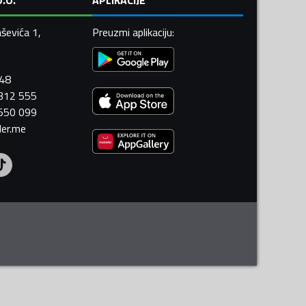
ševića 1,
Preuzmi aplikaciju
:
448
 312 555
 550 099
ler.me