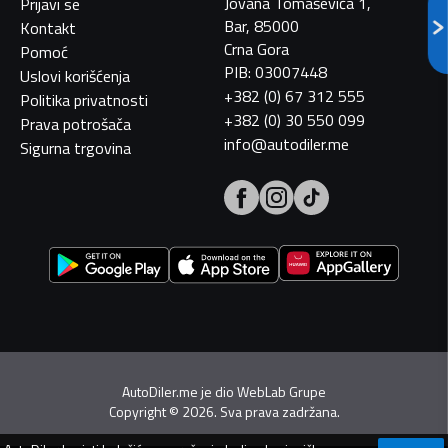
Jovana Tomaševića 1,
Prijavi se
Bar, 85000
Kontakt
Crna Gora
Pomoć
PIB: 03007448
Uslovi korišćenja
+382 (0) 67 312 555
Politika privatnosti
+382 (0) 30 550 099
Prava potrošača
info@autodiler.me
Sigurna trgovina
AutoDiler.me je dio
WebLab Grupe
Copyright
©
2026. Sva prava zadržana.