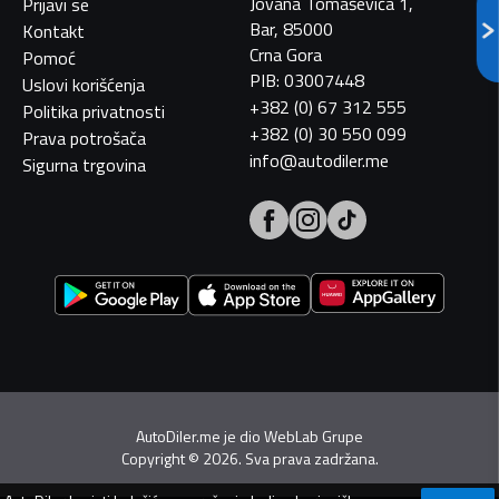
Jovana Tomaševića 1,
Prijavi se
Bar, 85000
Kontakt
Crna Gora
Pomoć
PIB: 03007448
Uslovi korišćenja
+382 (0) 67 312 555
Politika privatnosti
+382 (0) 30 550 099
Prava potrošača
info@autodiler.me
Sigurna trgovina
AutoDiler.me je dio
WebLab Grupe
Copyright
©
2026. Sva prava zadržana.