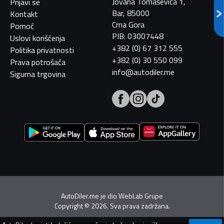
Jovana Tomaševića 1,
Prijavi se
Bar, 85000
Kontakt
Crna Gora
Pomoć
PIB: 03007448
Uslovi korišćenja
+382 (0) 67 312 555
Politika privatnosti
+382 (0) 30 550 099
Prava potrošača
info@autodiler.me
Sigurna trgovina
AutoDiler.me je dio
WebLab Grupe
Copyright
©
2026. Sva prava zadržana.