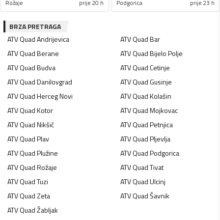
Rožaje
prije 20 h
Podgorica
prije 23 h
BRZA PRETRAGA
ATV Quad
Andrijevica
ATV Quad
Bar
ATV Quad
Berane
ATV Quad
Bijelo Polje
ATV Quad
Budva
ATV Quad
Cetinje
ATV Quad
Danilovgrad
ATV Quad
Gusinje
ATV Quad
Herceg Novi
ATV Quad
Kolašin
ATV Quad
Kotor
ATV Quad
Mojkovac
ATV Quad
Nikšić
ATV Quad
Petnjica
ATV Quad
Plav
ATV Quad
Pljevlja
ATV Quad
Plužine
ATV Quad
Podgorica
ATV Quad
Rožaje
ATV Quad
Tivat
ATV Quad
Tuzi
ATV Quad
Ulcinj
ATV Quad
Zeta
ATV Quad
Šavnik
ATV Quad
Žabljak