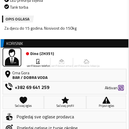
LED prednja svjetla
Tank torba
OPIS OGLASA
Za djecu do 15 godina. Nosivost do 150kg
KORISNIK
Dino
(
ZH351
)
verifikovan telefon
verifikovan email
verifikovana lokacija
Crna Gora
BAR
/
DOBRA VODA
+382 69 641 259
Aktivan
Sačuvaj oglas
Sačuvaj profil
Prijavi oglas
Pogledaj sve oglase prodavca
Pogledaj oglase iz tvoje okoline