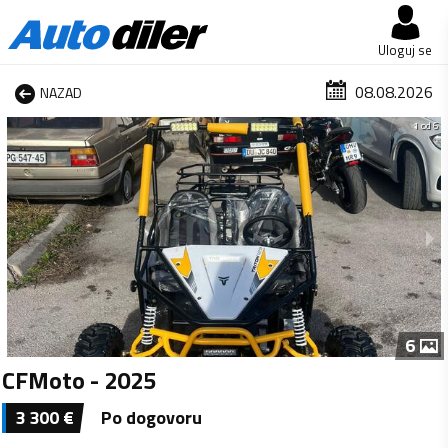
Uloguj se
08.08.2026
NAZAD
1 od 6
6
CFMoto - 2025
3 300
€
Po dogovoru