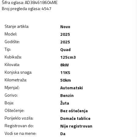
Šifra oglasa
:
AD384618604ME
Broj pregleda oglasa
:
4547
Stanje artikla
:
Novo
Model
:
2025
Godište
:
2025
Tip
:
Quad
Kubikaža
:
125
cm3
Kilovata
:
8
kW
Konjska snaga
:
11
KS
Kilometraža
:
50
km
Mjenjač
:
Automatski
Gorivo
:
Benzin
Boja
:
Žuta
Oštećenje
:
Bez oštećenja
Porijeklo vozila
:
Domaće tablice
Registrovan do
:
Nije registrovan
Vodi se na mene
:
Da