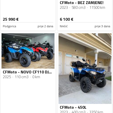
CFMoto - BEZ ZAMJENE!
2023
580 cm3
11500 km
25 990
€
6 100
€
Podgorica
prije 2 dana
Nikšić
prije 3 dana
CFMoto - NOVO CF110 DJECIJI ATV
2025
110 cm3
0 km
CFMoto - 450L
2023
400 cm3
3350 km