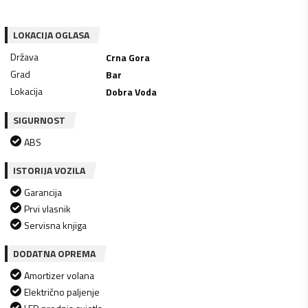
LOKACIJA OGLASA
Država
Crna Gora
Grad
Bar
Lokacija
Dobra Voda
SIGURNOST
ABS
ISTORIJA VOZILA
Garancija
Prvi vlasnik
Servisna knjiga
DODATNA OPREMA
Amortizer volana
Električno paljenje