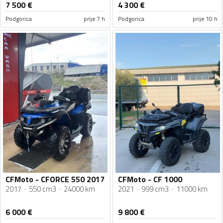
7 500
€
4 300
€
Podgorica
prije 7 h
Podgorica
prije 10 h
CFMoto - CFORCE 550 2017
CFMoto - CF 1000
2017
550 cm3
24000 km
2021
999 cm3
11000 km
6 000
€
9 800
€