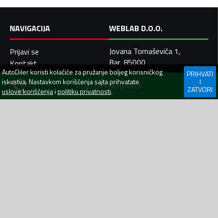
NAVIGACIJA
WEBLAB D.O.O.
Jovana Tomaševića 1,
Prijavi se
Bar, 85000
Kontakt
AutoDiler
koristi kolačiće za pružanje boljeg korisničkog
Crna Gora
PRIHVATI
Pomoć
iskustva. Nastavkom korišćenja sajta prihvatate
I
PIB: 03007448
POZOVI PRODAVCA
Uslovi korišćenja
ZATVORI
uslove korišćenja
i
politiku privatnosti
.
+382 (0) 67 312 555
Politika privatnosti
+382 (0) 30 550 099
Prava potrošača
info@autodiler.me
Sigurna trgovina