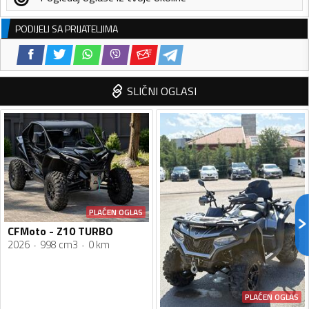
PODIJELI SA PRIJATELJIMA
SLIČNI OGLASI
PLAĆEN OGLAS
CFMoto - Z10 TURBO
2026
998 cm3
0 km
PLAĆEN OGLAS