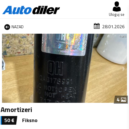
Uloguj se
28.01.2026
NAZAD
1 od 4
4
Amortizeri
50
€
Fiksno