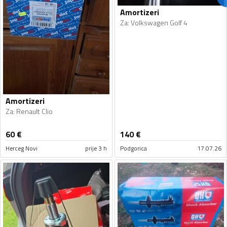
Amortizeri
Za
:
Volkswagen Golf 4
Amortizeri
Za
:
Renault Clio
60
€
140
€
Herceg Novi
prije 3 h
Podgorica
17.07.26