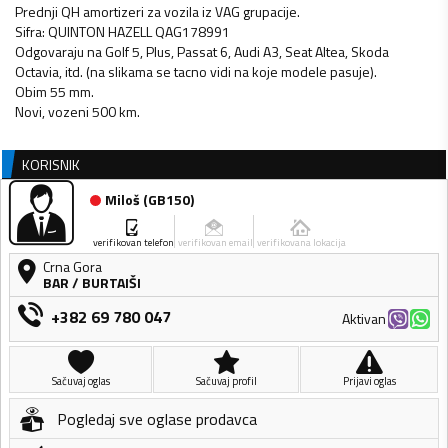
Prednji QH amortizeri za vozila iz VAG grupacije.
Sifra: QUINTON HAZELL QAG178991
Odgovaraju na Golf 5, Plus, Passat 6, Audi A3, Seat Altea, Skoda
Octavia, itd. (na slikama se tacno vidi na koje modele pasuje).
Obim 55 mm.
Novi, vozeni 500 km.
KORISNIK
Miloš
(
GB150
)
verifikovan telefon
verifikovan email
verifikovana lokacija
Crna Gora
BAR
/
BURTAIŠI
+382 69 780 047
Aktivan
Sačuvaj oglas
Sačuvaj profil
Prijavi oglas
Pogledaj sve oglase prodavca