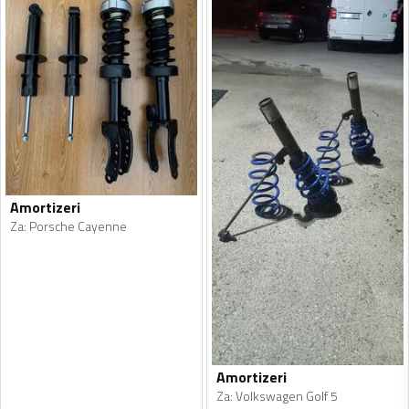
Amortizeri
Za
:
Porsche Cayenne
Amortizeri
Za
:
Volkswagen Golf 5