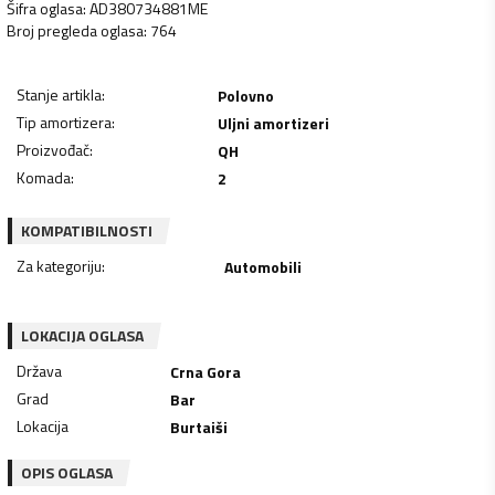
Šifra oglasa
:
AD380734881ME
Broj pregleda oglasa
:
764
Stanje artikla
:
Polovno
Tip amortizera
:
Uljni amortizeri
Proizvođač
:
QH
Komada
:
2
KOMPATIBILNOSTI
Za kategoriju
:
Automobili
LOKACIJA OGLASA
Država
Crna Gora
Grad
Bar
Lokacija
Burtaiši
OPIS OGLASA