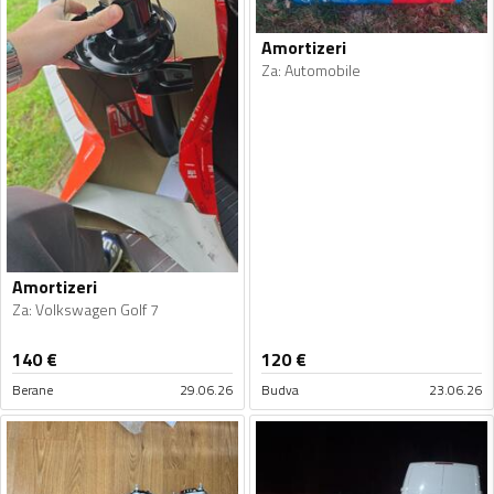
Amortizeri
Za
:
Automobile
Amortizeri
Za
:
Volkswagen Golf 7
140
€
120
€
Berane
29.06.26
Budva
23.06.26