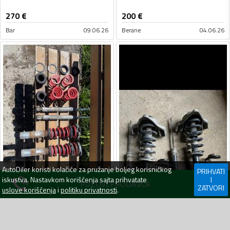
270
€
200
€
Bar
09.06.26
Berane
04.06.26
AutoDiler
koristi kolačiće za pružanje boljeg korisničkog
PRIHVATI
iskustva. Nastavkom korišćenja sajta prihvatate
I
POZOVI PRODAVCA
ZATVORI
uslove korišćenja
i
politiku privatnosti
.
Amortizeri
Za
:
Automobile