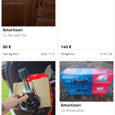
Amortizeri
Za
:
Renault Clio
60
€
140
€
Herceg Novi
prije 11 h
Podgorica
17.07.26
Amortizeri
Za
:
Automobile