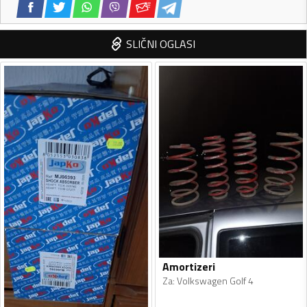
SLIČNI OGLASI
Amortizeri
Za
:
Volkswagen Golf 4