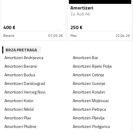
Amortizeri
Za
:
Audi A6
400
€
250
€
Berane
07.05.26
Plav
22.04.26
BRZA PRETRAGA
Amortizeri
Andrijevica
Amortizeri
Bar
Amortizeri
Berane
Amortizeri
Bijelo Polje
Amortizeri
Budva
Amortizeri
Cetinje
Amortizeri
Danilovgrad
Amortizeri
Gusinje
Amortizeri
Herceg Novi
Amortizeri
Kolašin
Amortizeri
Kotor
Amortizeri
Mojkovac
Amortizeri
Nikšić
Amortizeri
Petnjica
Amortizeri
Plav
Amortizeri
Pljevlja
Amortizeri
Plužine
Amortizeri
Podgorica