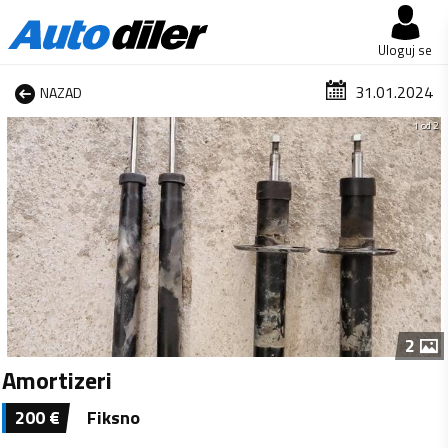
Uloguj se
31.01.2024
NAZAD
1 od 2
2
Amortizeri
200
€
Fiksno