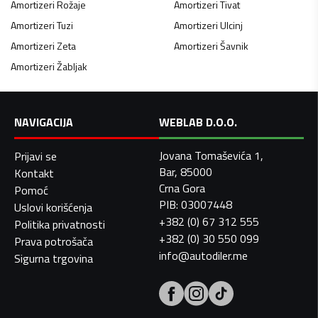
Amortizeri
Rožaje
Amortizeri
Tivat
Amortizeri
Tuzi
Amortizeri
Ulcinj
Amortizeri
Zeta
Amortizeri
Šavnik
Amortizeri
Žabljak
NAVIGACIJA
WEBLAB D.O.O.
Jovana Tomaševića 1,
Prijavi se
Bar, 85000
Kontakt
Crna Gora
Pomoć
PIB: 03007448
Uslovi korišćenja
+382 (0) 67 312 555
Politika privatnosti
+382 (0) 30 550 099
Prava potrošača
info@autodiler.me
Sigurna trgovina