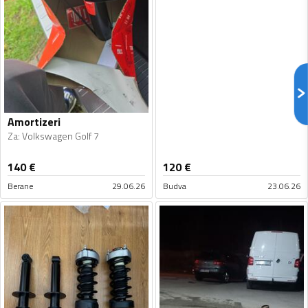
Amortizeri
Za
:
Volkswagen Golf 7
140
€
120
€
Berane
29.06.26
Budva
23.06.26