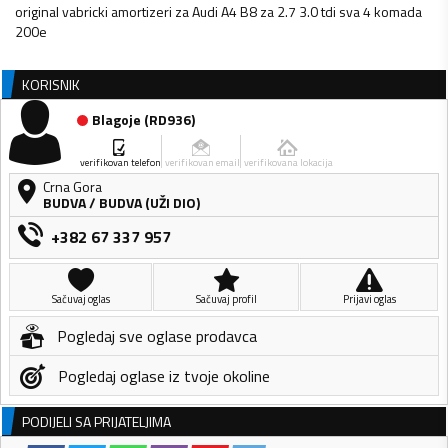
original vabricki amortizeri za Audi A4 B8 za 2.7 3.0 tdi sva 4 komada
200e
KORISNIK
Blagoje
(
RD936
)
verifikovan telefon
verifikovan email
verifikovana lokacija
Crna Gora
BUDVA
/
BUDVA (UŽI DIO)
+382 67 337 957
Sačuvaj oglas
Sačuvaj profil
Prijavi oglas
Pogledaj sve oglase prodavca
Pogledaj oglase iz tvoje okoline
PODIJELI SA PRIJATELJIMA