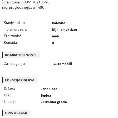
Šifra oglasa
:
AD341702136ME
Broj pregleda oglasa
:
1490
Stanje artikla
:
Polovno
Tip amortizera
:
Uljni amortizeri
Proizvođač
:
audi
Komada
:
4
KOMPATIBILNOSTI
Za kategoriju
:
Automobili
LOKACIJA OGLASA
Država
Crna Gora
Grad
Budva
Lokacija
> Okolina grada
OPIS OGLASA