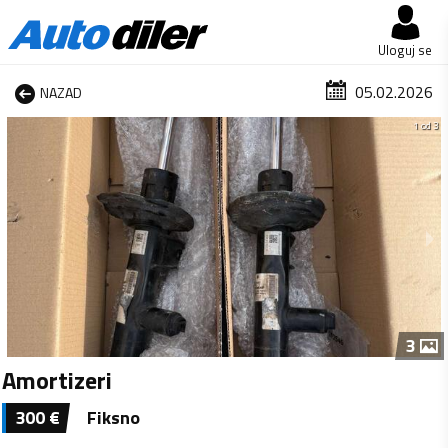
Uloguj se
05.02.2026
NAZAD
1 od 3
3
Amortizeri
300
€
Fiksno