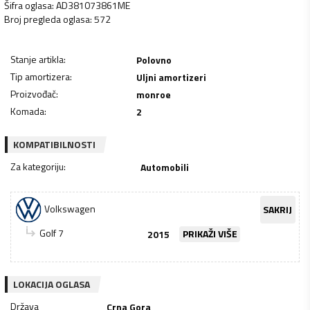
Šifra oglasa
:
AD381073861ME
Broj pregleda oglasa
:
572
Stanje artikla
:
Polovno
Tip amortizera
:
Uljni amortizeri
Proizvođač
:
monroe
Komada
:
2
KOMPATIBILNOSTI
Za kategoriju
:
Automobili
Volkswagen
SAKRIJ
Golf 7
2015
PRIKAŽI VIŠE
LOKACIJA OGLASA
Država
Crna Gora