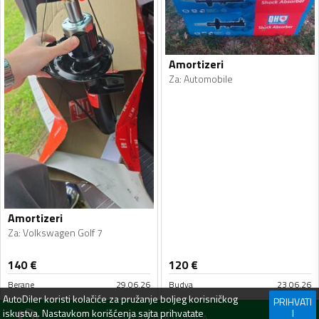
Amortizeri
Za
:
Automobile
Amortizeri
Za
:
Volkswagen Golf 7
140
€
120
€
Berane
29.06.26
Budva
23.06.26
AutoDiler
koristi kolačiće za pružanje boljeg korisničkog
PRIHVATI
iskustva. Nastavkom korišćenja sajta prihvatate
I