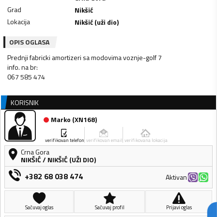
Grad
Nikšić
Lokacija
Nikšić (uži dio)
OPIS OGLASA
Prednji fabricki amortizeri sa modovima voznje-golf 7
info. na br:
067 585 474
KORISNIK
Marko
(
XN168
)
verifikovan telefon
verifikovan email
verifikovana lokacija
Crna Gora
NIKŠIĆ
/
NIKŠIĆ (UŽI DIO)
+382 68 038 474
Aktivan
Sačuvaj oglas
Sačuvaj profil
Prijavi oglas