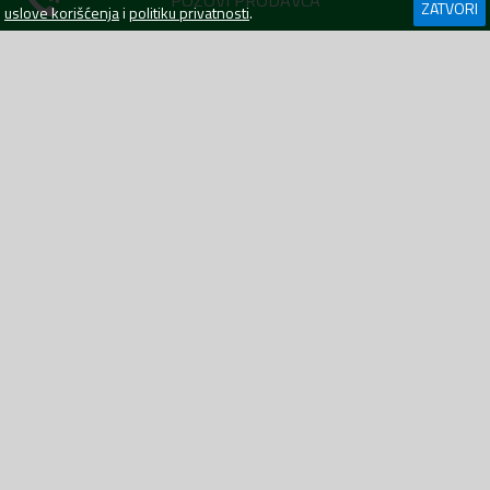
POZOVI PRODAVCA
ZATVORI
uslove korišćenja
i
politiku privatnosti
.
Amortizeri
Za
:
Porsche Cayenne