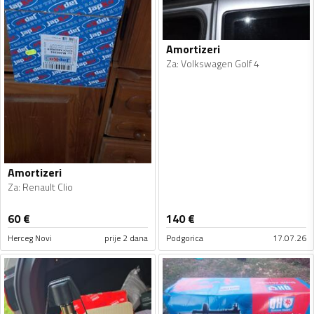
Amortizeri
Za
:
Volkswagen Golf 4
Amortizeri
Za
:
Renault Clio
60
€
140
€
Herceg Novi
prije 2 dana
Podgorica
17.07.26