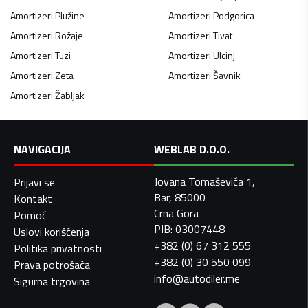
Amortizeri
Plužine
Amortizeri
Podgorica
Amortizeri
Rožaje
Amortizeri
Tivat
Amortizeri
Tuzi
Amortizeri
Ulcinj
Amortizeri
Zeta
Amortizeri
Šavnik
Amortizeri
Žabljak
NAVIGACIJA
WEBLAB D.O.O.
Jovana Tomaševića 1,
Prijavi se
Bar, 85000
Kontakt
Crna Gora
Pomoć
PIB: 03007448
Uslovi korišćenja
+382 (0) 67 312 555
Politika privatnosti
+382 (0) 30 550 099
Prava potrošača
info@autodiler.me
Sigurna trgovina