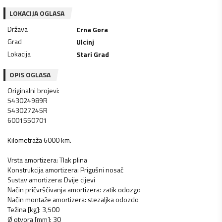
LOKACIJA OGLASA
Država
Crna Gora
Grad
Ulcinj
Lokacija
Stari Grad
OPIS OGLASA
Originalni brojevi:
543024989R
543027245R
6001550701
Kilometraža 6000 km.
Vrsta amortizera: Tlak plina
Konstrukcija amortizera: Prigušni nosač
Sustav amortizera: Dvije cijevi
Način pričvršćivanja amortizera: zatik odozgo
Način montaže amortizera: stezaljka odozdo
Težina [kg]: 3,500
Ø otvora [mm]: 30