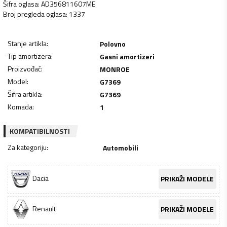
Šifra oglasa
:
AD356811607ME
Broj pregleda oglasa
:
1337
Stanje artikla
:
Polovno
Tip amortizera
:
Gasni amortizeri
Proizvođač
:
MONROE
Model
:
G7369
Šifra artikla
:
G7369
Komada
:
1
KOMPATIBILNOSTI
Za kategoriju
:
Automobili
Dacia
PRIKAŽI MODELE
Renault
PRIKAŽI MODELE