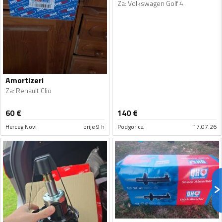
Za
:
Volkswagen Golf 4
Amortizeri
Za
:
Renault Clio
60
€
140
€
Herceg Novi
prije 9 h
Podgorica
17.07.26