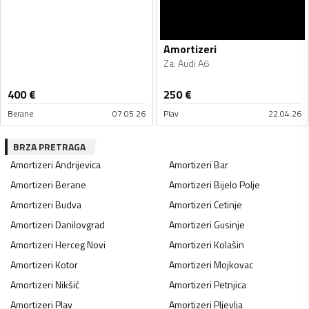
Amortizeri
Za
:
Audi A6
400
€
250
€
Berane
07.05.26
Plav
22.04.26
BRZA PRETRAGA
Amortizeri
Andrijevica
Amortizeri
Bar
Amortizeri
Berane
Amortizeri
Bijelo Polje
Amortizeri
Budva
Amortizeri
Cetinje
Amortizeri
Danilovgrad
Amortizeri
Gusinje
Amortizeri
Herceg Novi
Amortizeri
Kolašin
Amortizeri
Kotor
Amortizeri
Mojkovac
Amortizeri
Nikšić
Amortizeri
Petnjica
Amortizeri
Plav
Amortizeri
Pljevlja