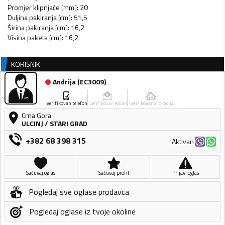
Promjer klipnjače [mm]: 20
Duljina pakiranja [cm]: 51,5
Širina pakiranja [cm]: 16,2
Visina paketa [cm]: 16,2
KORISNIK
Andrija
(
EC3009
)
verifikovan telefon
verifikovan email
verifikovana lokacija
Crna Gora
ULCINJ
/
STARI GRAD
+382 68 398 315
Aktivan
Sačuvaj oglas
Sačuvaj profil
Prijavi oglas
Pogledaj sve oglase prodavca
Pogledaj oglase iz tvoje okoline