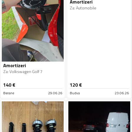
Amortizeri
Za
:
Automobile
Amortizeri
Za
:
Volkswagen Golf 7
140
€
120
€
Berane
29.06.26
Budva
23.06.26