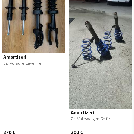
Amortizeri
Za
:
Porsche Cayenne
Amortizeri
Za
:
Volkswagen Golf 5
270
€
200
€