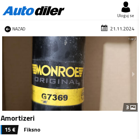
Uloguj se
21.11.2024
NAZAD
1 od 3
3
Amortizeri
15
€
Fiksno