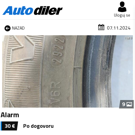
Uloguj se
07.11.2024
NAZAD
1 od 8
9
Alarm
30
€
Po dogovoru