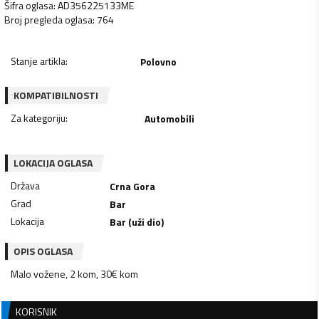
Šifra oglasa
:
AD356225133ME
Broj pregleda oglasa
:
764
Stanje artikla
:
Polovno
KOMPATIBILNOSTI
Za kategoriju
:
Automobili
LOKACIJA OGLASA
Država
Crna Gora
Grad
Bar
Lokacija
Bar (uži dio)
OPIS OGLASA
Malo vožene, 2 kom, 30€ kom
KORISNIK