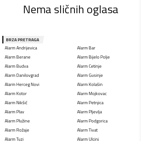
Nema sličnih oglasa
BRZA PRETRAGA
Alarm
Andrijevica
Alarm
Bar
Alarm
Berane
Alarm
Bijelo Polje
Alarm
Budva
Alarm
Cetinje
Alarm
Danilovgrad
Alarm
Gusinje
Alarm
Herceg Novi
Alarm
Kolašin
Alarm
Kotor
Alarm
Mojkovac
Alarm
Nikšić
Alarm
Petnjica
Alarm
Plav
Alarm
Pljevlja
Alarm
Plužine
Alarm
Podgorica
Alarm
Rožaje
Alarm
Tivat
Alarm
Tuzi
Alarm
Ulcinj