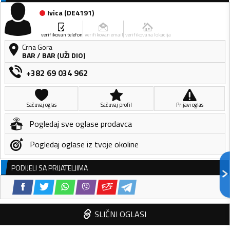
Ivica
(
DE4191
)
verifikovan telefon
verifikovan email
verifikovana lokacija
Crna Gora
BAR
/
BAR (UŽI DIO)
+382 69 034 962
Sačuvaj oglas
Sačuvaj profil
Prijavi oglas
Pogledaj sve oglase prodavca
Pogledaj oglase iz tvoje okoline
PODIJELI SA PRIJATELJIMA
SLIČNI OGLASI