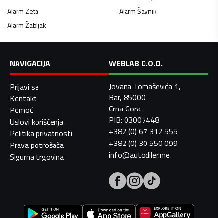
Alarm
Zeta
Alarm
Šavnik
Alarm
Žabljak
NAVIGACIJA
WEBLAB D.O.O.
Jovana Tomaševića 1,
Prijavi se
Bar, 85000
Kontakt
Crna Gora
Pomoć
PIB: 03007448
Uslovi korišćenja
+382 (0) 67 312 555
Politika privatnosti
+382 (0) 30 550 099
Prava potrošača
info@autodiler.me
Sigurna trgovina