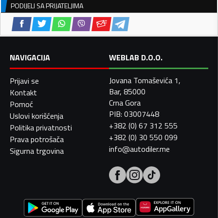
PODIJELI SA PRIJATELJIMA
NAVIGACIJA
WEBLAB D.O.O.
Jovana Tomaševića 1,
Prijavi se
Bar, 85000
Kontakt
Crna Gora
Pomoć
PIB: 03007448
Uslovi korišćenja
+382 (0) 67 312 555
Politika privatnosti
+382 (0) 30 550 099
Prava potrošača
info@autodiler.me
Sigurna trgovina