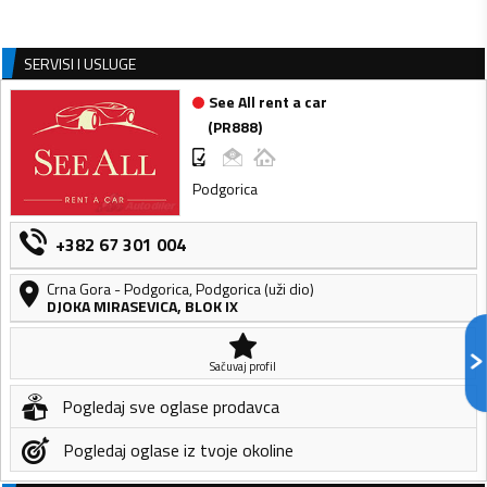
SERVISI I USLUGE
See All rent a car
(
PR888
)
Podgorica
+382 67 301 004
Crna Gora
-
Podgorica
,
Podgorica (uži dio)
DJOKA MIRASEVICA, BLOK IX
Sačuvaj profil
Pogledaj sve oglase prodavca
Pogledaj oglase iz tvoje okoline