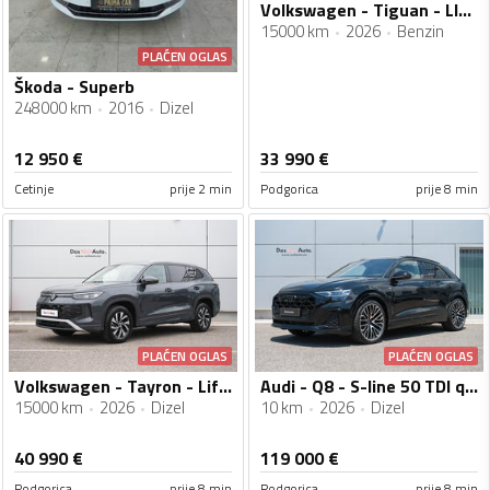
Volkswagen - Tiguan - LIFE 1.5 eTSI DSG
15000 km
2026
Benzin
PLAĆEN OGLAS
Škoda - Superb
248000 km
2016
Dizel
12 950
€
33 990
€
Cetinje
prije 2 min
Podgorica
prije 8 min
PLAĆEN OGLAS
PLAĆEN OGLAS
Volkswagen - Tayron - Life 2.0 TDI DSG
Audi - Q8 - S-line 50 TDI quattro
15000 km
2026
Dizel
10 km
2026
Dizel
40 990
€
119 000
€
Podgorica
prije 8 min
Podgorica
prije 8 min