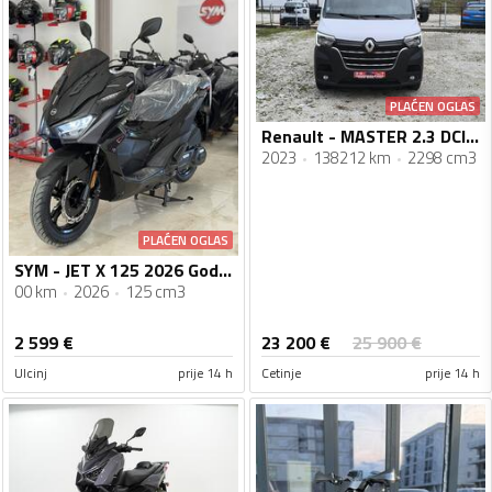
PLAĆEN OGLAS
Renault - MASTER 2.3 DCI 5.2023
2023
138212 km
2298 cm3
PLAĆEN OGLAS
SYM - JET X 125 2026 Godiste Nova Serija
00 km
2026
125 cm3
23 200
€
2 599
€
25 900
€
Ulcinj
prije 14 h
Cetinje
prije 14 h