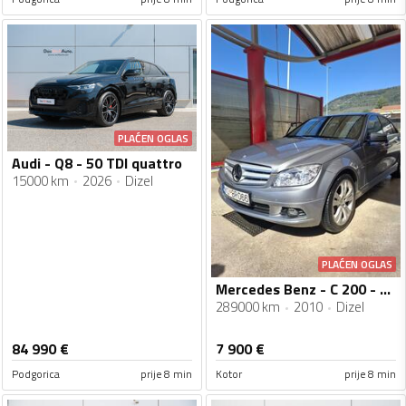
PLAĆEN OGLAS
Audi - Q8 - 50 TDI quattro
15000 km
2026
Dizel
PLAĆEN OGLAS
Mercedes Benz - C 200 - 2.2 CDI
289000 km
2010
Dizel
84 990
€
7 900
€
Podgorica
prije 8 min
Kotor
prije 8 min