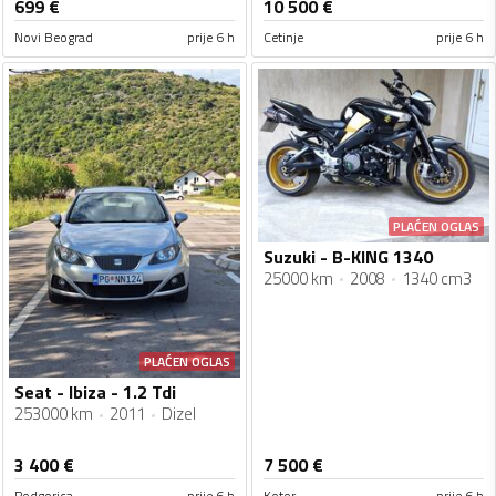
699
€
10 500
€
Novi Beograd
prije 6 h
Cetinje
prije 6 h
PLAĆEN OGLAS
Suzuki - B-KING 1340
25000 km
2008
1340 cm3
PLAĆEN OGLAS
Seat - Ibiza - 1.2 Tdi
253000 km
2011
Dizel
3 400
€
7 500
€
Podgorica
prije 6 h
Kotor
prije 6 h