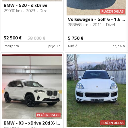
BMW - 520 - d xDrive
29990 km
2023
Dizel
PLAĆEN OGLAS
Volkswagen - Golf 6 - 1.6 TDI
288668 km
2011
Dizel
52 500
€
58 000
€
5 750
€
Podgorica
prije 3 h
Nikšić
prije 4 h
PLAĆEN OGLAS
BMW - X3 - xDrive 20d X-line 12.2022.
PLAĆEN OGLAS