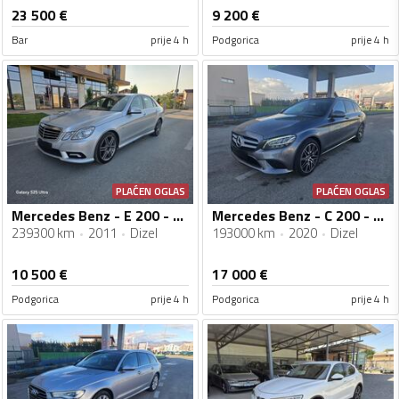
23 500
€
9 200
€
Bar
prije 4 h
Podgorica
prije 4 h
PLAĆEN OGLAS
PLAĆEN OGLAS
Mercedes Benz - E 200 - Cdi AMG
Mercedes Benz - C 200 - Cdi Restajling
239300 km
2011
Dizel
193000 km
2020
Dizel
10 500
€
17 000
€
Podgorica
prije 4 h
Podgorica
prije 4 h