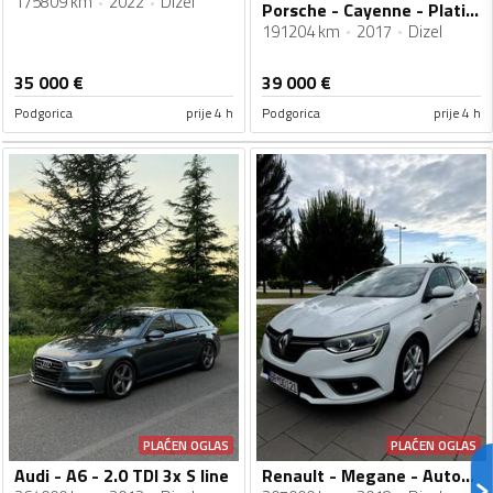
175809 km
2022
Dizel
Porsche - Cayenne - Platinum Edition
191204 km
2017
Dizel
35 000
€
39 000
€
Podgorica
prije 4 h
Podgorica
prije 4 h
PLAĆEN OGLAS
PLAĆEN OGLAS
Audi - A6 - 2.0 TDI 3x S line
Renault - Megane - Automatik