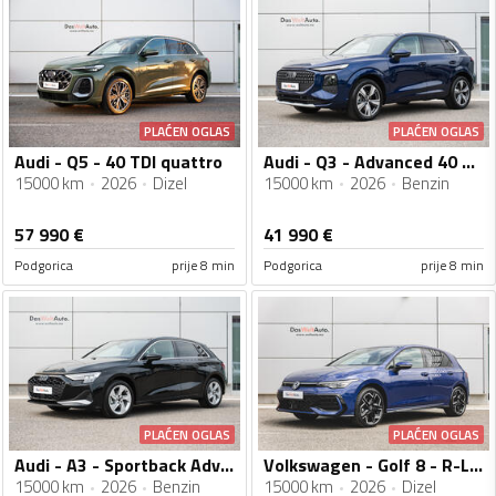
PLAĆEN OGLAS
PLAĆEN OGLAS
Audi - Q5 - 40 TDI quattro
Audi - Q3 - Advanced 40 TFSI quattro
15000 km
2026
Dizel
15000 km
2026
Benzin
57 990
€
41 990
€
Podgorica
prije 8 min
Podgorica
prije 8 min
PLAĆEN OGLAS
PLAĆEN OGLAS
Audi - A3 - Sportback Advanced 35 TFSI S-tronic
Volkswagen - Golf 8 - R-Line 2.0 TDI DSG
15000 km
2026
Benzin
15000 km
2026
Dizel