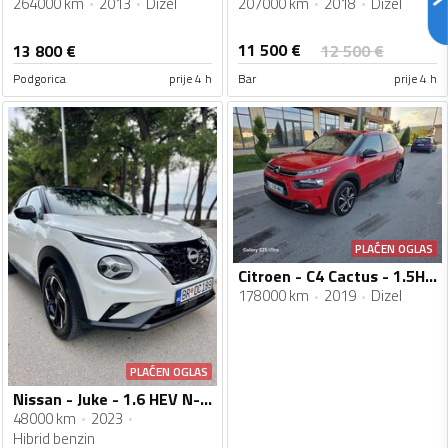
264000 km
2013
Dizel
207000 km
2018
Dizel
11 500
€
13 800
€
12 500
€
Podgorica
prije 4 h
Bar
prije 4 h
PLAĆEN OGLAS
Citroen - C4 Cactus - 1.5Hdi
178000 km
2019
Dizel
PLAĆEN OGLAS
Nissan - Juke - 1.6 HEV N-CONNECTA
48000 km
2023
Hibrid benzin