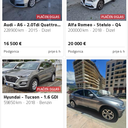
PLAĆEN OGLAS
PLAĆEN OGLAS
Audi - A6 - 2.0Tdi Quattro Ultra
Alfa Romeo - Stelvio - Q4
228900 km
2015
Dizel
200000 km
2018
Dizel
16 500
€
20 000
€
Podgorica
prije 4 h
Podgorica
prije 4 h
PLAĆEN OGLAS
Hyundai - Tucson - 1.6 GDI
59850 km
2018
Benzin