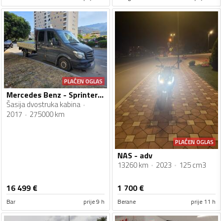
PLAĆEN OGLAS
Mercedes Benz - Sprinter 314 CDI DOKA
Šasija dvostruka kabina
2017
275000 km
PLAĆEN OGLAS
NAS - adv
13260 km
2023
125 cm3
16 499
€
1 700
€
Bar
prije 9 h
Berane
prije 11 h