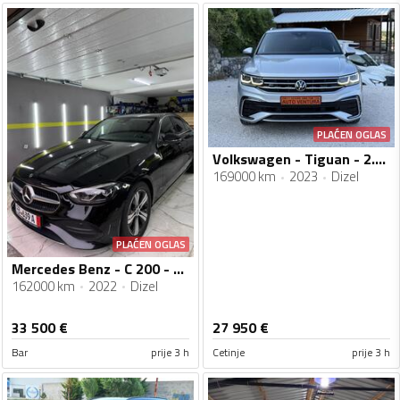
PLAĆEN OGLAS
Volkswagen - Tiguan - 2.0TDI//DSG//R-LINE//02.2023god
169000 km
2023
Dizel
PLAĆEN OGLAS
Mercedes Benz - C 200 - C200
162000 km
2022
Dizel
33 500
€
27 950
€
Bar
prije 3 h
Cetinje
prije 3 h