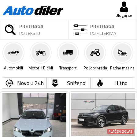
Uloguj se
PRETRAGA
PRETRAGA
PO TEKSTU
PO FILTERIMA
Automobili
Motori i Bicikli
Transport
Poljoprivreda
Radne mašine
Novo u 24h
Sniženo
Hitno
PLAĆEN OGLAS