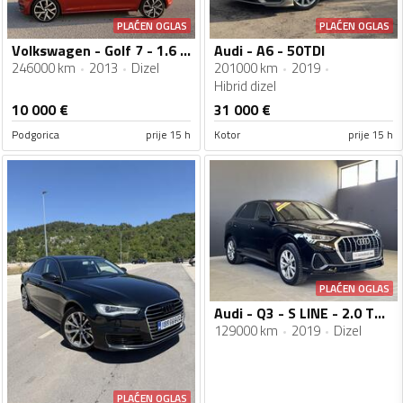
PLAĆEN OGLAS
PLAĆEN OGLAS
Volkswagen - Golf 7 - 1.6 TDI
Audi - A6 - 50TDI
246000 km
2013
Dizel
201000 km
2019
Hibrid dizel
10 000
€
31 000
€
Podgorica
prije 15 h
Kotor
prije 15 h
PLAĆEN OGLAS
Audi - Q3 - S LINE - 2.0 TDI - 150 KS
129000 km
2019
Dizel
PLAĆEN OGLAS