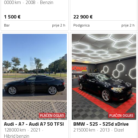
0000 km
2008
Benzin
1 500
€
22 900
€
Bar
prije 2 h
Podgorica
prije 2 h
PLAĆEN OGLAS
PLAĆEN OGLAS
Audi - A7 - Audi A7 50 TFSI
BMW - 525 - 525d xDrive
128000 km
2021
215000 km
2013
Dizel
Hibrid benzin