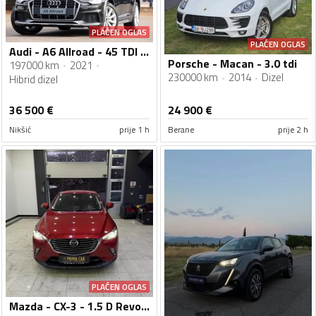
PLAĆEN OGLAS
PLAĆEN OGLAS
Audi - A6 Allroad - 45 TDI ALLROAD MILD HYBRID
Porsche - Macan - 3.0 tdi
197000 km
2021
230000 km
2014
Dizel
Hibrid dizel
36 500
€
24 900
€
Nikšić
prije 1 h
Berane
prije 2 h
PLAĆEN OGLAS
Mazda - CX-3 - 1.5 D Revolution Top