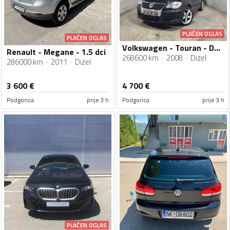
PLAĆEN OGLAS
PLAĆEN OGLAS
Volkswagen - Touran - DSG 7 Siceva!!!
Renault - Megane - 1.5 dci
268600 km
2008
Dizel
286000 km
2011
Dizel
3 600
€
4 700
€
Podgorica
prije 3 h
Podgorica
prije 3 h
PLAĆEN OGLAS