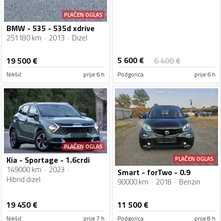
PLAĆEN OGLAS
BMW - 535 - 535d xdrive
251180 km
2013
Dizel
5 600
€
19 500
€
6 400
€
Nikšić
prije 6 h
Podgorica
prije 6 h
PLAĆEN OGLAS
PLAĆEN OGLAS
Kia - Sportage - 1.6crdi
149000 km
2023
Smart - forTwo - 0.9
Hibrid dizel
90000 km
2018
Benzin
19 450
€
11 500
€
Nikšić
prije 7 h
Podgorica
prije 8 h