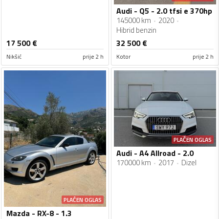
Audi - Q5 - 2.0 tfsi e 370hp
145000 km
2020
Hibrid benzin
17 500
€
32 500
€
Nikšić
prije 2 h
Kotor
prije 2 h
PLAĆEN OGLAS
Audi - A4 Allroad - 2.0
170000 km
2017
Dizel
PLAĆEN OGLAS
Mazda - RX-8 - 1.3