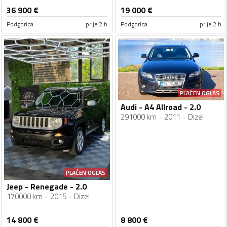
36 900
€
19 000
€
Podgorica
prije 2 h
Podgorica
prije 2 h
PLAĆEN OGLAS
Audi - A4 Allroad - 2.0
291000 km
2011
Dizel
PLAĆEN OGLAS
Jeep - Renegade - 2.0
170000 km
2015
Dizel
14 800
€
8 800
€