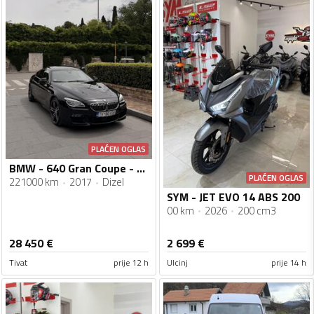
PLAĆEN OGLAS
BMW - 640 Gran Coupe - 640d Xdrive
PLAĆEN OGLAS
221000 km
2017
Dizel
SYM - JET EVO 14 ABS 200
00 km
2026
200 cm3
28 450
€
2 699
€
Tivat
prije 12 h
Ulcinj
prije 14 h