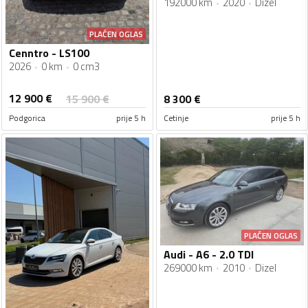
192000 km
2020
Dizel
PLAĆEN OGLAS
Cenntro - LS100
2026
0 km
0 cm3
12 900
€
15 900
€
8 300
€
Podgorica
prije 5 h
Cetinje
prije 5 h
PLAĆEN OGLAS
Audi - A6 - 2.0 TDI
269000 km
2010
Dizel