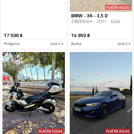
PLAĆEN OGLAS
BMW - X6 - 3,5 D
238000 km
2011
Dizel
17 500
€
14 950
€
Podgorica
prije 4 h
Budva
prije 5 h
PLAĆEN OGLAS
PLAĆEN OGLAS