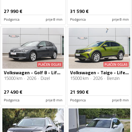
27 990
€
31 590
€
Podgorica
prije 8 min
Podgorica
prije 8 min
PLAĆEN OGLAS
PLAĆEN OGLAS
Volkswagen - Golf 8 - Life 2.0 TDI DSG
Volkswagen - Taigo - Life 1.0 TSI DSG
15000 km
2026
Dizel
15000 km
2026
Benzin
27 490
€
21 990
€
Podgorica
prije 8 min
Podgorica
prije 8 min