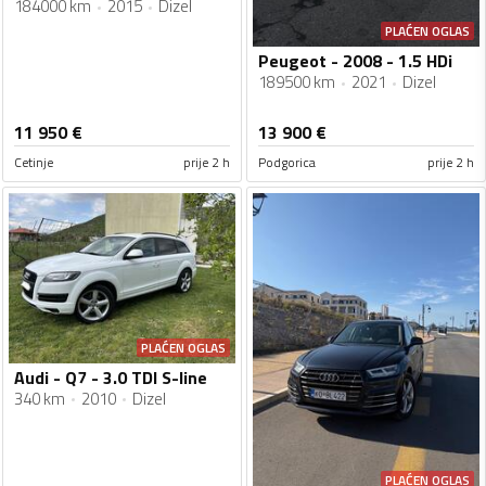
184000 km
2015
Dizel
PLAĆEN OGLAS
Peugeot - 2008 - 1.5 HDi
189500 km
2021
Dizel
11 950
€
13 900
€
Cetinje
prije 2 h
Podgorica
prije 2 h
PLAĆEN OGLAS
Audi - Q7 - 3.0 TDI S-line
340 km
2010
Dizel
PLAĆEN OGLAS