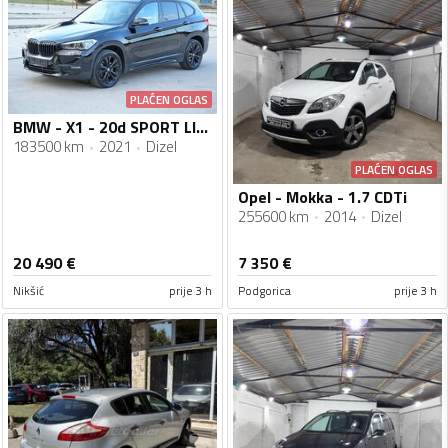
PLAĆEN OGLAS
BMW - X1 - 20d SPORT LINE 190 HP
183500 km
2021
Dizel
PLAĆEN OGLAS
Opel - Mokka - 1.7 CDTi
255600 km
2014
Dizel
20 490
€
7 350
€
Nikšić
prije 3 h
Podgorica
prije 3 h