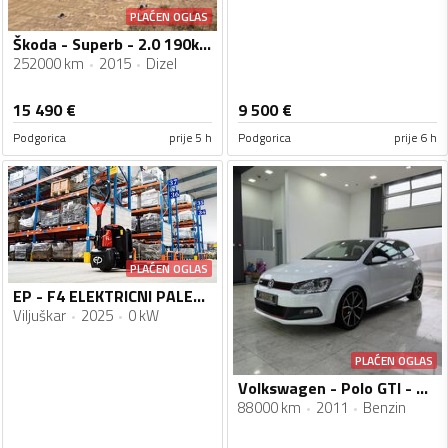
PLAĆEN OGLAS
Škoda - Superb - 2.0 190ks 4x4
252000 km
2015
Dizel
15 490
€
9 500
€
Podgorica
prije 5 h
Podgorica
prije 6 h
PLAĆEN OGLAS
EP - F4 ELEKTRICNI PALETAR
Viljuškar
2025
0 kW
PLAĆEN OGLAS
Volkswagen - Polo GTI - DSG
88000 km
2011
Benzin