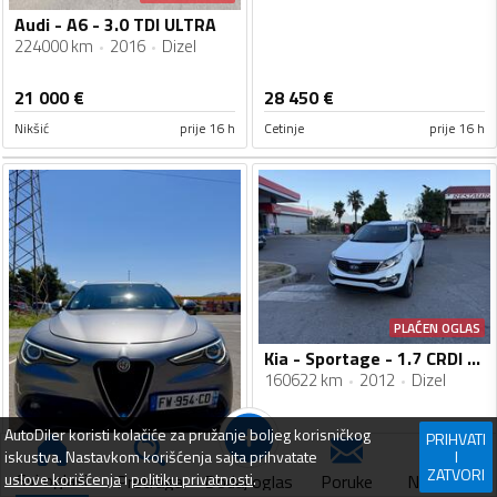
Audi - A6 - 3.0 TDI ULTRA
224000 km
2016
Dizel
21 000
€
28 450
€
Nikšić
prije 16 h
Cetinje
prije 16 h
PLAĆEN OGLAS
Kia - Sportage - 1.7 CRDI 2WD
160622 km
2012
Dizel
AutoDiler
koristi kolačiće za pružanje boljeg korisničkog
PRIHVATI
PLAĆEN OGLAS
iskustva. Nastavkom korišćenja sajta prihvatate
I
ZATVORI
Svi oglasi
uslove korišćenja
i
politiku privatnosti
.
Dodaj oglas
Pretraga
Poruke
Navigacija
Alfa Romeo - Stelvio - 2.2 TDI