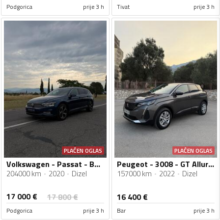
Podgorica
prije 3 h
Tivat
prije 3 h
PLAĆEN OGLAS
PLAĆEN OGLAS
Volkswagen - Passat - B8.5 Variant 2.0 TDI
Peugeot - 3008 - GT Allure Automatic
204000 km
2020
Dizel
157000 km
2022
Dizel
17 000
€
17 800
€
16 400
€
Podgorica
prije 3 h
Bar
prije 3 h