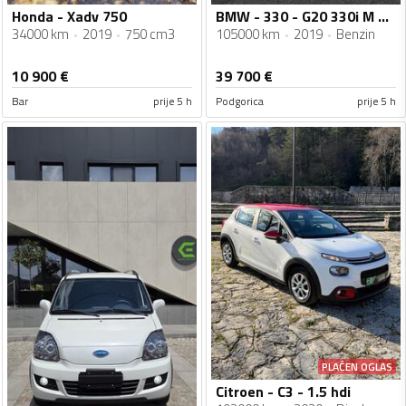
Honda - Xadv 750
BMW - 330 - G20 330i M Sport
34000 km
2019
750 cm3
105000 km
2019
Benzin
10 900
€
39 700
€
Bar
prije 5 h
Podgorica
prije 5 h
PLAĆEN OGLAS
Citroen - C3 - 1.5 hdi