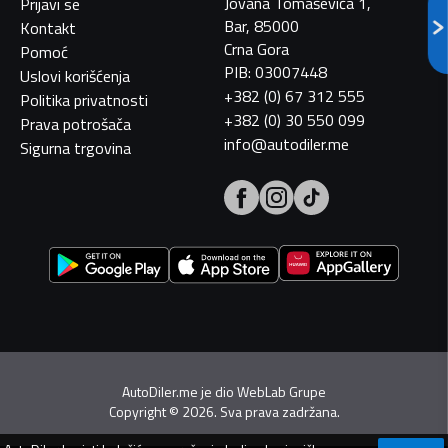
Jovana Tomaševića 1,
Prijavi se
Bar, 85000
Kontakt
Crna Gora
Pomoć
PIB: 03007448
Uslovi korišćenja
+382 (0) 67 312 555
Politika privatnosti
+382 (0) 30 550 099
Prava potrošača
info@autodiler.me
Sigurna trgovina
AutoDiler.me je dio
WebLab Grupe
Copyright
©
2026. Sva prava zadržana.