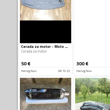
Cerada za motor - Moto oprema
Cerada za motor
50
€
300
€
Herceg Novi
08.10.25
Herceg Novi