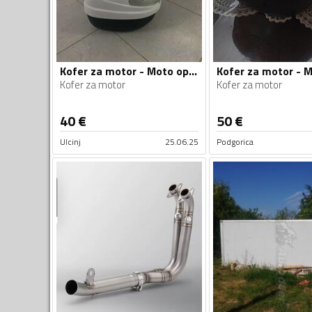
Kofer za motor - Moto oprema
Kofer za motor
Kofer za motor
40
€
50
€
Ulcinj
25.06.25
Podgorica