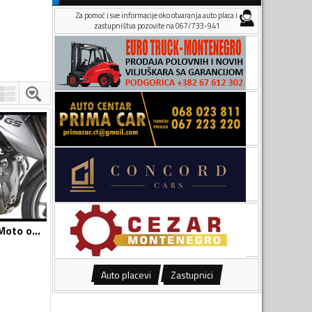
Za pomoć i sve informacije oko otvaranja auto placa i
zastupništva pozovite na 067/733-941
Štitnici za dekle - Moto oprema
Auto placevi
Zastupnici