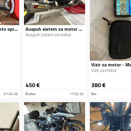
Štitnik za ruke - Moto oprema
Auspuh sistem za motor - Moto oprema
Auspuh sistem za motor
Vizir za motor
450
€
380
€
01.04.25
Budva
11.02.25
Bar