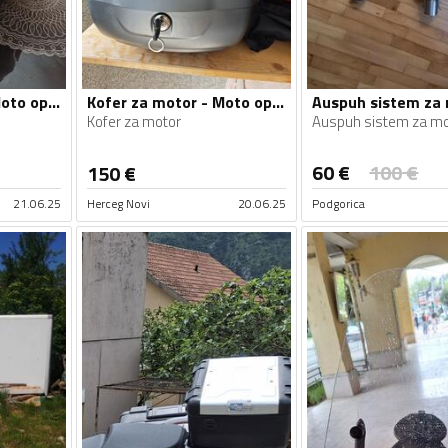
Kofer za motor - Moto oprema
Kofer za motor - Moto oprema
Kofer za motor
Auspuh sistem za mo
60
€
100
€
150
€
21.06.25
Herceg Novi
20.06.25
Podgorica