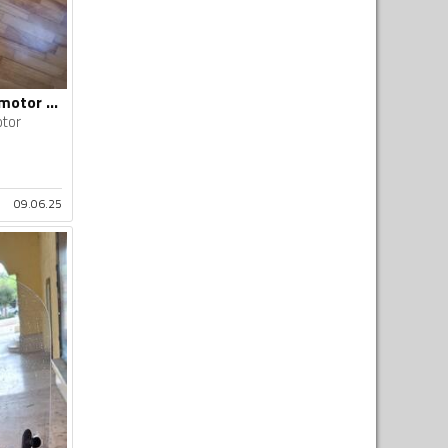
Auspuh sistem za motor - Moto oprema
tor
09.06.25