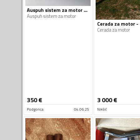
Auspuh sistem za motor - Moto oprema
Auspuh sistem za motor
Cerada za motor
350
€
3 000
€
Podgorica
04.06.25
Nikšić