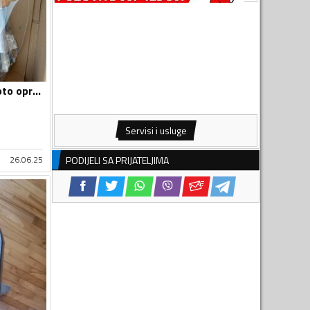
Vizir za motor - Moto oprema
Servisi i usluge
PODIJELI SA PRIJATELJIMA
26.06.25