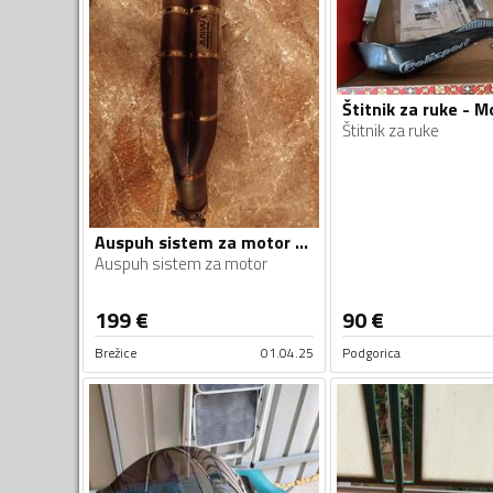
Štitnik za ruke
Auspuh sistem za motor - Moto oprema
Auspuh sistem za motor
199
€
90
€
Brežice
01.04.25
Podgorica