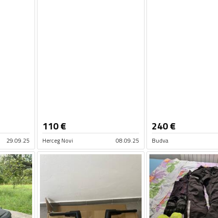
110
€
240
€
29.09.25
Herceg Novi
08.09.25
Budva