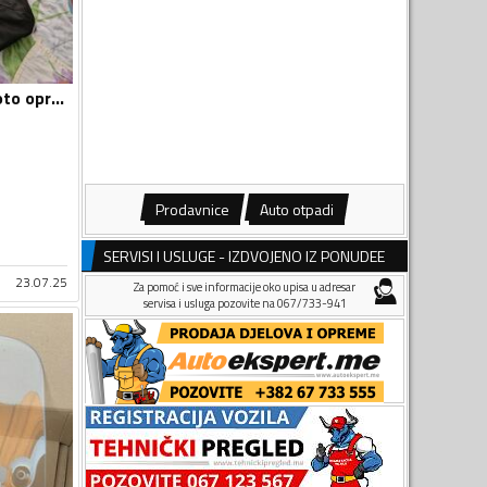
Vizir za motor - Moto oprema
Prodavnice
Auto otpadi
SERVISI I USLUGE - IZDVOJENO IZ PONUDEE
23.07.25
Za pomoć i sve informacije oko upisa u adresar
servisa i usluga pozovite na 067/733-941