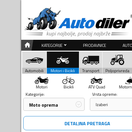
KATEGORIJE
PRODAVNICE
AUTO
Automobili
Motori i Bicikli
Transport
Poljoprivreda
Motori
Bicikli
ATV Quad
Motorn
Kategorije:
Vrsta opreme:
Moto oprema
Izaberi
DETALJNA PRETRAGA