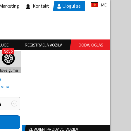
ME
Marketing
Kontakt
Uloguj se
SLUGE
REGISTRACIJA VOZILA
DODAJ OGLAS
Nove gume
prema
i
IZDVOJENI PRODAVCI VOZILA