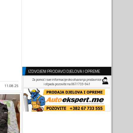
IZDVOJENI PRODAVCI DJELOVA I OPREME
Za pomoć i sve informacije oko otvaranja prodavnice
i otpada pozovite na 067/733-941
11.08.25