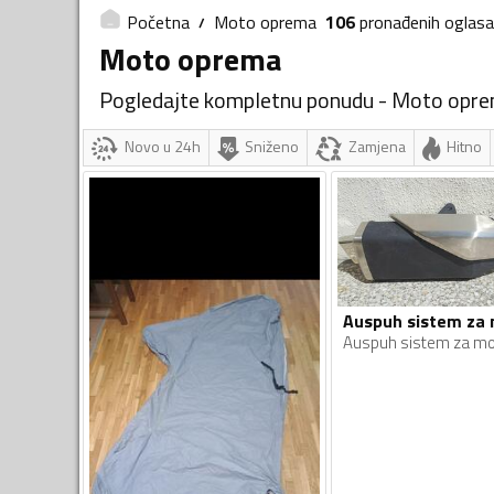
Početna
Moto oprema
106
pronađenih
oglasa
Moto oprema
Pogledajte kompletnu ponudu - Moto opr
Novo u 24h
Sniženo
Zamjena
Hitno
Auspuh sistem za mo