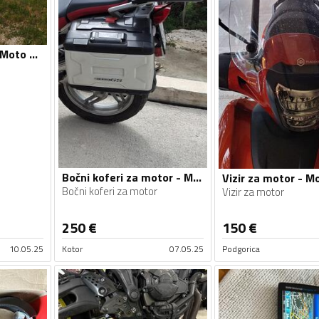
Cerada za motor - Moto oprema
Bočni koferi za motor - Moto oprema
Bočni koferi za motor
Vizir za motor
250
€
150
€
10.05.25
Kotor
07.05.25
Podgorica