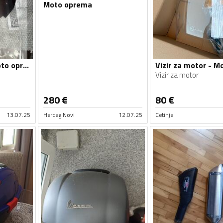
Moto oprema
Vizir za motor - Moto oprema
Vizir za motor
280
€
80
€
13.07.25
Herceg Novi
12.07.25
Cetinje