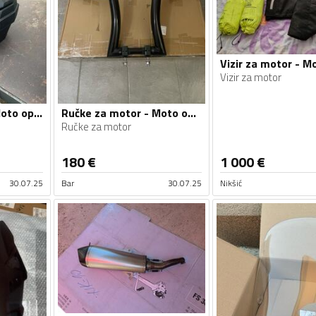
Vizir za motor
Kofer za motor - Moto oprema
Ručke za motor - Moto oprema
Ručke za motor
180
€
1 000
€
30.07.25
Bar
30.07.25
Nikšić