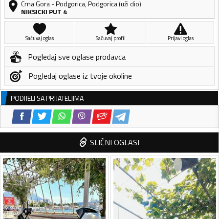
Crna Gora
-
Podgorica
,
Podgorica (uži dio)
NIKSICKI PUT 4
Sačuvaj oglas
Sačuvaj profil
Prijavi oglas
Pogledaj sve oglase prodavca
Pogledaj oglase iz tvoje okoline
PODIJELI SA PRIJATELJIMA
SLIČNI OGLASI