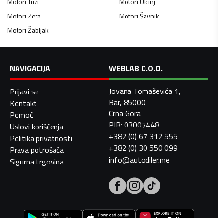
Motori
Tuzi
Motori
Ulcinj
Motori
Zeta
Motori
Šavnik
Motori
Žabljak
NAVIGACIJA
WEBLAB D.O.O.
Jovana Tomaševića 1,
Prijavi se
Bar, 85000
Kontakt
Crna Gora
Pomoć
PIB: 03007448
Uslovi korišćenja
+382 (0) 67 312 555
Politika privatnosti
+382 (0) 30 550 099
Prava potrošača
info@autodiler.me
Sigurna trgovina