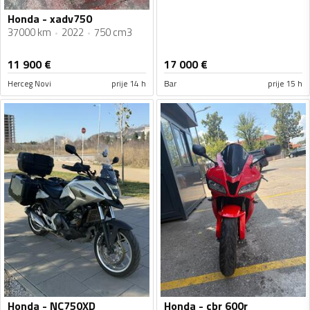
Honda - xadv750
37000 km
2022
750 cm3
11 900
€
17 000
€
Herceg Novi
prije 14 h
Bar
prije 15 h
Honda - NC750XD
Honda - cbr 600r