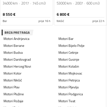
34000 km
2017
745 cm3
53000 km
2007
600 cm3
8 550
€
6 800
€
Bar
prije 16 h
Nikšić
prije 22 h
BRZA PRETRAGA
Motori
Andrijevica
Motori
Bar
Motori
Berane
Motori
Bijelo Polje
Motori
Budva
Motori
Cetinje
Motori
Danilovgrad
Motori
Gusinje
Motori
Herceg Novi
Motori
Kolašin
Motori
Kotor
Motori
Mojkovac
Motori
Nikšić
Motori
Petnjica
Motori
Plav
Motori
Pljevlja
Motori
Plužine
Motori
Podgorica
Motori
Rožaje
Motori
Tivat