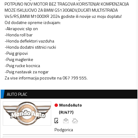
POTPUNO NOV MOTOR BEZ TRAGOVA KORISTENJA! KOMPENZACIJA
MOZE ISKLJUCIVO ZA BMW GS1300ADV,DUCATI MULTISTRADA
V4S/RS,BMW M1000XR 2024 godiste ili novije uz moju doplatu!
Od dodatne opreme izdvajam:
-Akrapovic slip on
-Honda roll bar
-Honda deflektori vazduha
-Honda dodatni stitnici rucki
-Puig gripovi
-Puig maglenke
-Puig rucke kocnica
-Puig nastavak za nogar
Za vise informacija pozovite na 067 799 555.
AUTO PLAC
MondoAuto
(
RJ477
)
Podgorica