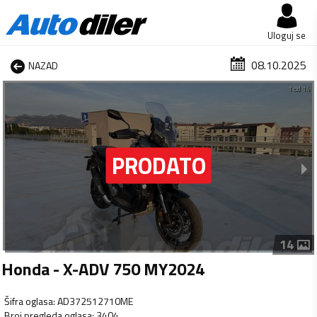
Uloguj se
08.10.2025
NAZAD
1 od 14
14
Honda - X-ADV 750 MY2024
Šifra oglasa
:
AD372512710ME
Broj pregleda oglasa
:
3404