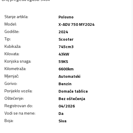
Stanje artikla
:
Polovno
Model
:
X-ADV 750 MY2024
Godište
:
2024
Tip
:
Scooter
Kubikaža
:
745
cm3
Kilovata
:
43
kW
Konjska snaga
:
59
KS
Kilometraža
:
6600
km
Mjenjač
:
Automatski
Gorivo
:
Benzin
Porijeklo vozila
:
Domaće tablice
Oštećenje
:
Bez oštećenja
Registrovan do
:
04/2026
Vodi se na mene
:
Da
Boja
:
Siva