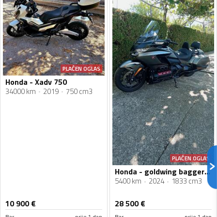
PLAĆEN OGLAS
Honda - Xadv 750
34000 km
2019
750 cm3
PLAĆEN OGLAS
Honda - goldwing bagger dct
5400 km
2024
1833 cm3
10 900
€
28 500
€
Bar
prije 1 dan
Bar
prije 1 dan