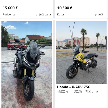
15 000
€
10 500
€
Podgorica
prije 2 dana
Kotor
prije 3 h
Honda - X-ADV 750
4500 km
2025
750 cm3