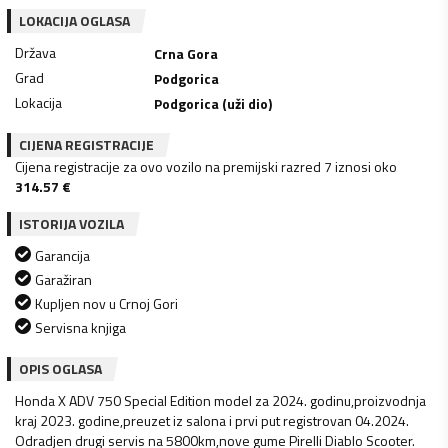
LOKACIJA OGLASA
Država
Crna Gora
Grad
Podgorica
Lokacija
Podgorica (uži dio)
CIJENA REGISTRACIJE
Cijena registracije za ovo vozilo na premijski razred 7 iznosi oko
314.57
€
ISTORIJA VOZILA
Garancija
Garažiran
Kupljen nov u Crnoj Gori
Servisna knjiga
OPIS OGLASA
Honda X ADV 750 Special Edition model za 2024. godinu,proizvodnja
kraj 2023. godine,preuzet iz salona i prvi put registrovan 04.2024.
Odradjen drugi servis na 5800km,nove gume Pirelli Diablo Scooter.